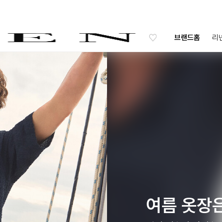
브랜드홈
리
여름 옷장