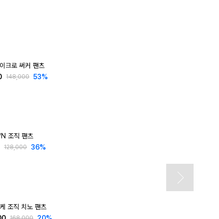
폴
마이크로 써커 팬츠
0
53
%
148,000
/N 조직 팬츠
0
36
%
128,000
피케 조직 치노 팬츠
00
20
%
168,000