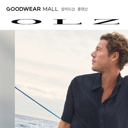
셀렉트샵
폴햄샵