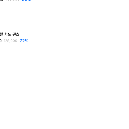
트윌 치노 팬츠
0
72
%
128,000