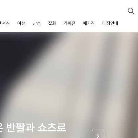
넨셔츠
여성
남성
잡화
기획전
매거진
매장안내
은 반팔과 쇼츠로