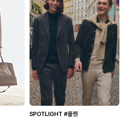
SPOTLIGHT #올젠