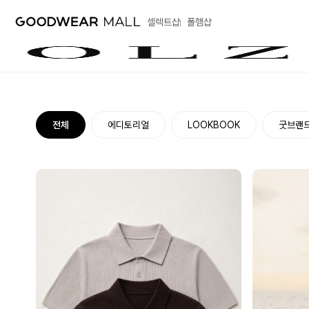
셀렉트샵
폴햄샵
전체
에디토리얼
LOOKBOOK
굿브랜