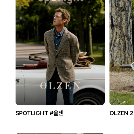
SPOTLIGHT #올젠
OLZEN 