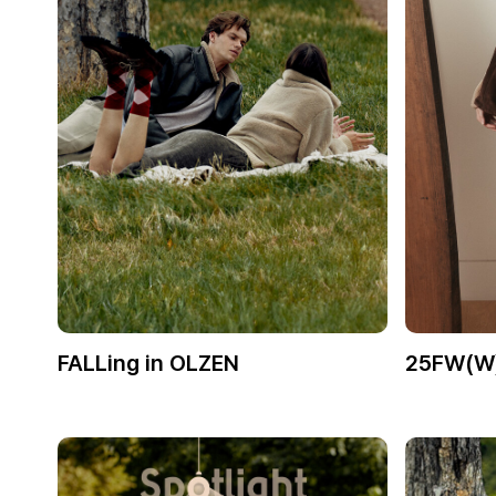
FALLing in OLZEN
25FW(W