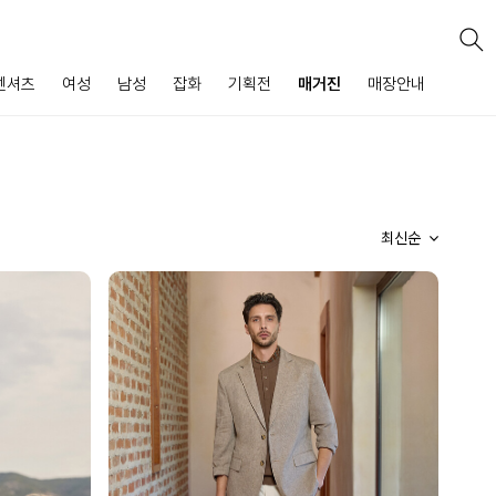
넨셔츠
여성
남성
잡화
기획전
매거진
매장안내
최신순