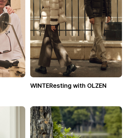
WINTEResting with OLZEN