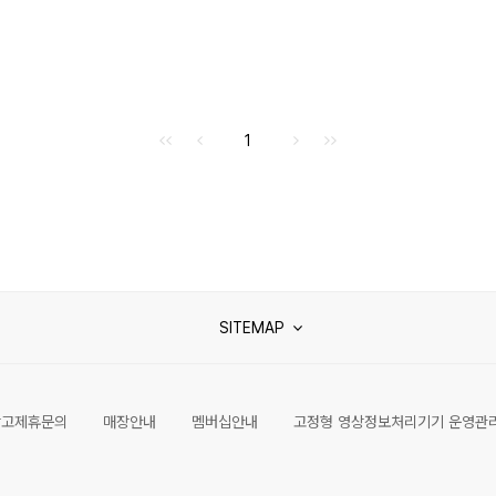
처음으로
이전으로
다음으로
마지막으로
1
SITEMAP
광고제휴문의
매장안내
멤버십안내
고정형 영상정보처리기기 운영관