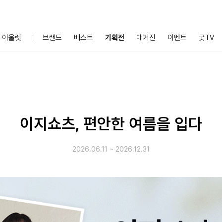
아울렛
브랜드
베스트
기획전
매거진
이벤트
굿TV
이지쇼츠, 편안한 여름을 입다
2026.06.11
~
2026.12.31