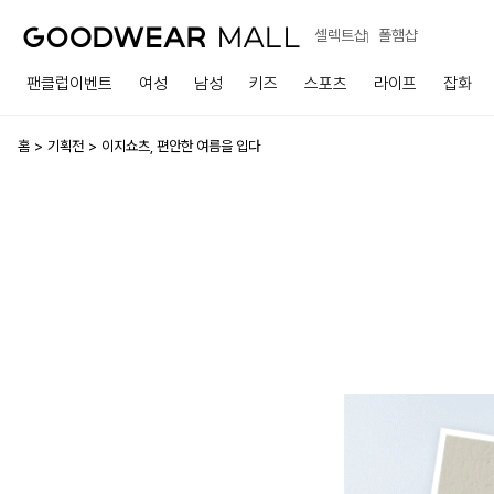
셀렉트샵
폴햄샵
팬클럽이벤트
여성
남성
키즈
스포츠
라이프
잡화
홈
기획전
이지쇼츠, 편안한 여름을 입다