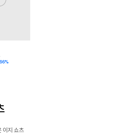
츠
66
%
츠
 이지 쇼츠