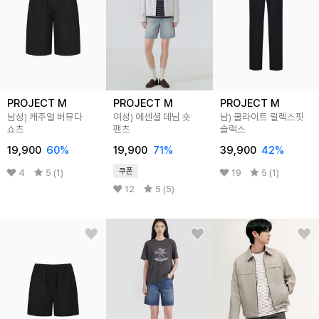
PROJECT M
PROJECT M
PROJECT M
남성) 캐주얼 버뮤다
여성) 에센셜 데님 숏
남) 쿨라이트 릴렉스핏
쇼츠
팬츠
슬랙스
19,900
60
%
19,900
71
%
39,900
42
%
쿠폰
4
5 (1)
19
5 (1)
12
5 (5)