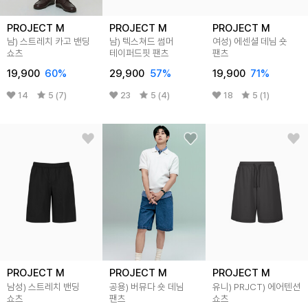
PROJECT M
PROJECT M
PROJECT M
남) 스트레치 카고 밴딩
남) 텍스쳐드 썸머
여성) 에센셜 데님 숏
쇼츠
테이퍼드핏 팬츠
팬츠
19,900
60
%
29,900
57
%
19,900
71
%
14
5 (7)
23
5 (4)
18
5 (1)
PROJECT M
PROJECT M
PROJECT M
남성) 스트레치 밴딩
공용) 버뮤다 숏 데님
유니) PRJCT) 에어텐션
쇼츠
팬츠
쇼츠