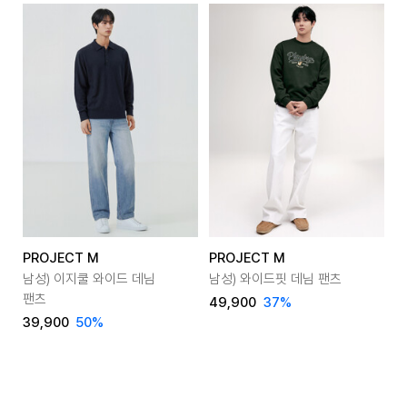
PROJECT M
PROJECT M
P
남성) 이지쿨 와이드 데님
남성) 와이드핏 데님 팬츠
남
팬츠
49,900
37
%
39,900
50
%
3