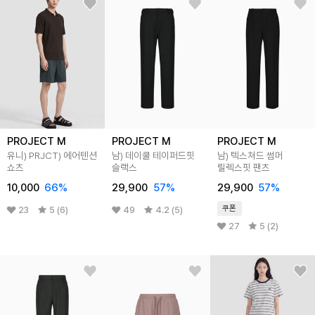
PROJECT M
PROJECT M
PROJECT M
유니) PRJCT) 에어텐션
남) 데이쿨 테이퍼드핏
남) 텍스쳐드 썸머
쇼츠
슬랙스
릴렉스핏 팬츠
10,000
66
%
29,900
57
%
29,900
57
%
쿠폰
23
5 (6)
49
4.2 (5)
27
5 (2)