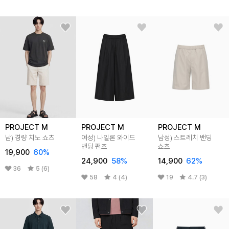
PROJECT M
PROJECT M
PROJECT M
남) 경량 치노 쇼츠
여성) 나일론 와이드
남성) 스트레치 밴딩
밴딩 팬츠
쇼츠
19,900
60
%
24,900
58
%
14,900
62
%
36
5 (6)
58
4 (4)
19
4.7 (3)