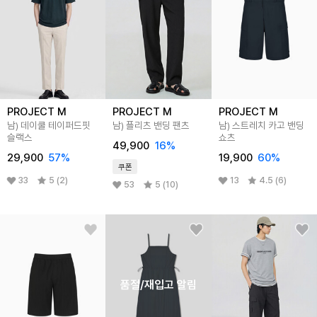
PROJECT M
PROJECT M
PROJECT M
남) 데이쿨 테이퍼드핏
남) 플리츠 밴딩 팬츠
남) 스트레치 카고 밴딩
슬랙스
쇼츠
49,900
16
%
29,900
57
%
19,900
60
%
쿠폰
33
5 (2)
13
4.5 (6)
53
5 (10)
품절/재입고 알림