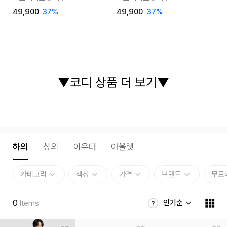
4
49,900
37
%
49,900
37
%
▼코디 상품 더 보기▼
하의
상의
아우터
아울렛
카테고리
색상
가격
브랜드
무료
0
인기순
Items