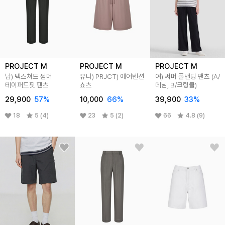
PROJECT M
PROJECT M
PROJECT M
남) 텍스쳐드 썸머
유니) PRJCT) 에어텐션
여) 써머 풀밴딩 팬츠 (A/
테이퍼드핏 팬츠
쇼츠
데님, B/크링클)
29,900
57
%
10,000
66
%
39,900
33
%
18
5 (4)
23
5 (2)
66
4.8 (9)