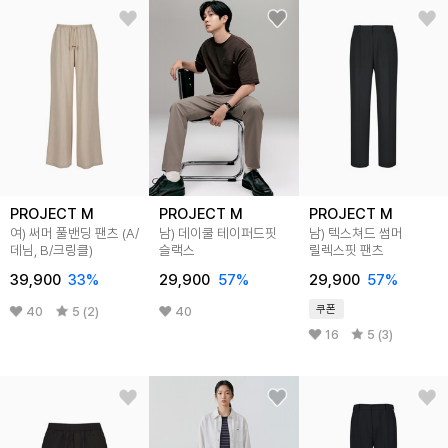
PROJECT M
PROJECT M
PROJECT M
여) 써머 풀밴딩 팬츠 (A/
남) 데이쿨 테이퍼드핏
남) 텍스쳐드 썸머
데님, B/크링클)
슬랙스
릴렉스핏 팬츠
39,900
33
%
29,900
57
%
29,900
57
%
쿠폰
40
5 (2)
40
16
5 (3)