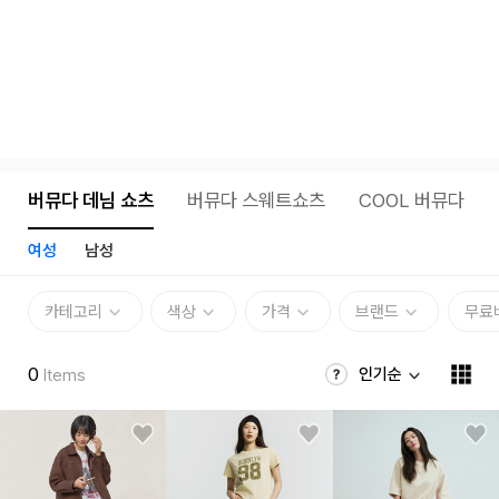
버뮤다 데님 쇼츠
버뮤다 스웨트쇼츠
COOL 버뮤다
여성
남성
카테고리
색상
가격
브랜드
무료
0
인기순
Items