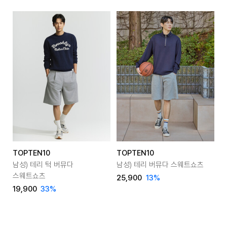
TOPTEN10
TOPTEN10
T
남성) 테리 턱 버뮤다
남성) 테리 버뮤다 스웨트쇼츠
여
스웨트쇼츠
25,900
13
%
19,900
33
%
2