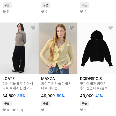
쿠폰
쿠폰
쿠폰
5
9
4
LCATE
MAXZA
ROIDESROIS
여성 겨울 골지 하이넥
와이드 카라 슬림 골지
투웨이 골지 카디건
니트 투웨이 집업 가디건
니트 가디건
후드집업 니트 (블랙)
LCR124
34,800
36
%
49,900
50
%
49,900
41
%
쿠폰
쿠폰
쿠폰
4
5 (1)
1
2