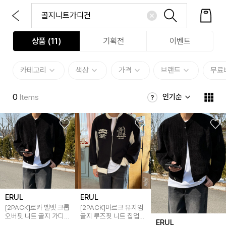
상품 (
11
)
기획전
이벤트
카테고리
색상
가격
브랜드
무료
0
인기순
Items
ERUL
ERUL
[2PACK]로카 벨벳 크롭
[2PACK]마르크 뮤지엄
오버핏 니트 골지 가디건
골지 루즈핏 니트 집업
ERUL
2colors
가디건 3colors