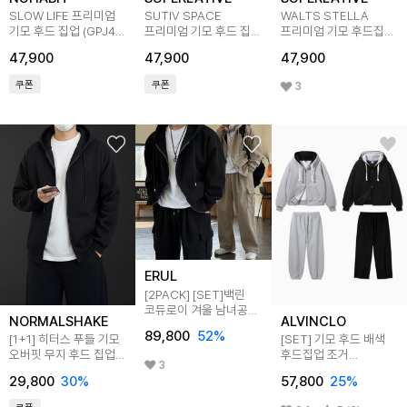
SLOW LIFE 프리미엄
SUTIV SPACE
WALTS STELLA
기모 후드 집업 (GPJ4-
프리미엄 기모 후드 집업
프리미엄 기모 후드집업
5NH1348)
(SPJ4-4SP139)
(GPJ4-5SP174)
47,900
47,900
47,900
쿠폰
쿠폰
3
ERUL
[2PACK] [SET]백린
코듀로이 겨울 남녀공용
NORMALSHAKE
ALVINCLO
기모 오버핏 후드집업
89,800
52
%
[1+1] 히터스 푸들 기모
[SET] 기모 후드 배색
팬츠 5colors
오버핏 무지 후드 집업
후드집업 조거
3
(2color 95-105)
세미와이드 팬츠 셋업
29,800
30
%
57,800
25
%