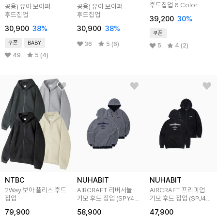
후드집업 6 Color
공용) 유아 보아퍼
공용) 유아 보아퍼
[BLBH_0010]
후드집업
후드집업
39,200
30
%
30,900
38
%
30,900
38
%
쿠폰
쿠폰
BABY
36
5 (6)
5
4 (2)
49
5 (4)
NTBC
NUHABIT
NUHABIT
2Way 보아 플리스 후드
AIRCRAFT 리버서블
AIRCRAFT 프리미엄
집업
기모 후드 집업 (SPY4-
기모 후드 집업 (SPJ4-
5NH1304)
5NH1304)
79,900
58,900
47,900