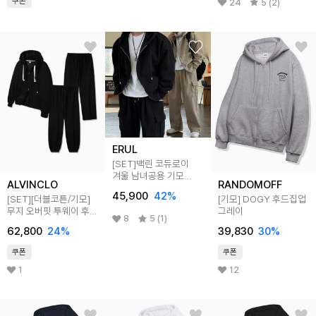
쿠폰
24
5 (2)
ERUL
[SET]백린 코듀로이
겨울 남녀공용 기모
ALVINCLO
RANDOMOFF
오버핏 후드집업 팬츠
45,900
42
%
[SET][더블코튼/기모]
[기모] DOGY 후드집업
5colors
무지 오버핏 투웨이 후드
그레이
8
5 (1)
집업 조거/세미와이드
62,800
24
%
39,830
30
%
팬츠 셋업
쿠폰
쿠폰
1
12