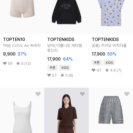
TOPTEN10
TOPTENKIDS
TOPTENKIDS
여성) COOL Air 속바지
남아) 더블니트 레터링
공용) 카카오 비치타올
후드티
9,900
37
%
17,900
55
%
17,900
64
%
쿠폰
KIDS
59
5 (12)
쿠폰
KIDS
47
4.9 (7)
27
5 (8)