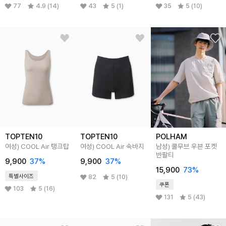
77
4.9 (14)
43
5 (1)
35
5 (10)
TOPTEN10
TOPTEN10
POLHAM
여성) COOL Air 탱크탑
여성) COOL Air 속바지
남성) 쿨무브 우븐 포켓
반팔티
9,900
37
%
9,900
37
%
15,900
73
%
특별사이즈
82
5 (10)
쿠폰
103
5 (16)
131
5 (43)