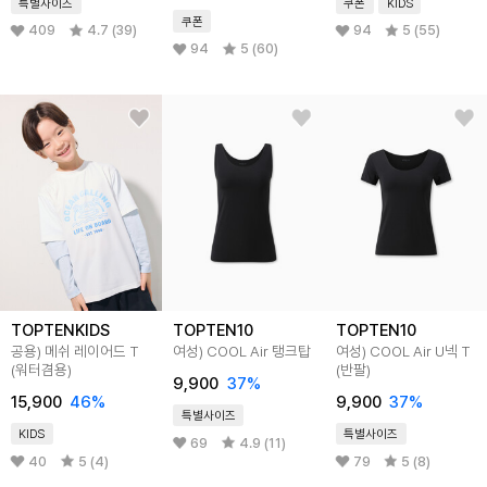
특별사이즈
쿠폰
KIDS
쿠폰
409
4.7 (39)
94
5 (55)
94
5 (60)
TOPTENKIDS
TOPTEN10
TOPTEN10
공용) 메쉬 레이어드 T
여성) COOL Air 탱크탑
여성) COOL Air U넥 T
(워터겸용)
(반팔)
9,900
37
%
15,900
46
%
9,900
37
%
특별사이즈
KIDS
특별사이즈
69
4.9 (11)
40
5 (4)
79
5 (8)