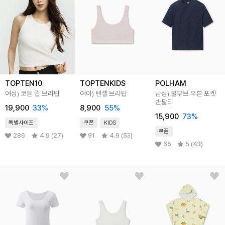
TOPTEN10
TOPTENKIDS
POLHAM
여성) 코튼 립 브라탑
여아) 텐셀 브라탑
남성) 쿨무브 우븐 포켓
반팔티
19,900
33
%
8,900
55
%
15,900
73
%
특별사이즈
쿠폰
KIDS
쿠폰
286
4.9 (27)
91
4.9 (53)
65
5 (43)