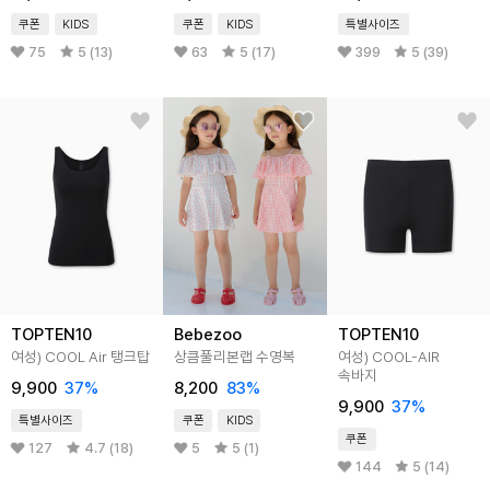
쿠폰
KIDS
쿠폰
KIDS
특별사이즈
75
5 (13)
63
5 (17)
399
5 (39)
TOPTEN10
Bebezoo
TOPTEN10
여성) COOL Air 탱크탑
상큼풀리본랩 수영복
여성) COOL-AIR
속바지
9,900
37
%
8,200
83
%
9,900
37
%
특별사이즈
쿠폰
KIDS
쿠폰
127
4.7 (18)
5
5 (1)
144
5 (14)