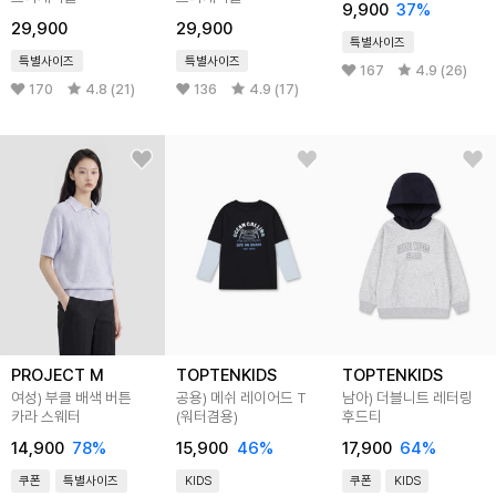
9,900
37
%
29,900
29,900
특별사이즈
특별사이즈
특별사이즈
167
4.9 (26)
170
4.8 (21)
136
4.9 (17)
PROJECT M
TOPTENKIDS
TOPTENKIDS
여성) 부클 배색 버튼
공용) 메쉬 레이어드 T
남아) 더블니트 레터링
카라 스웨터
(워터겸용)
후드티
14,900
78
%
15,900
46
%
17,900
64
%
쿠폰
특별사이즈
KIDS
쿠폰
KIDS