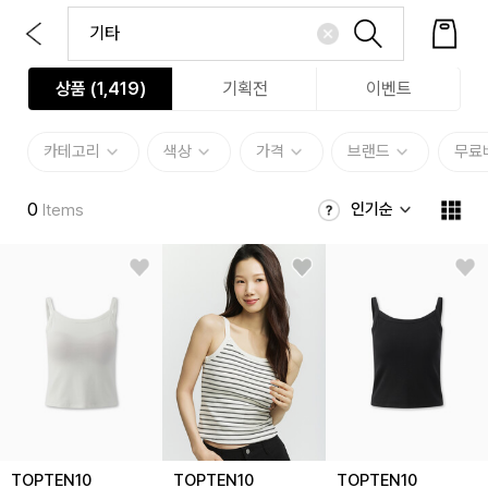
상품 (
1,419
)
기획전
이벤트
카테고리
색상
가격
브랜드
무료
0
인기순
Items
TOPTEN10
TOPTEN10
TOPTEN10