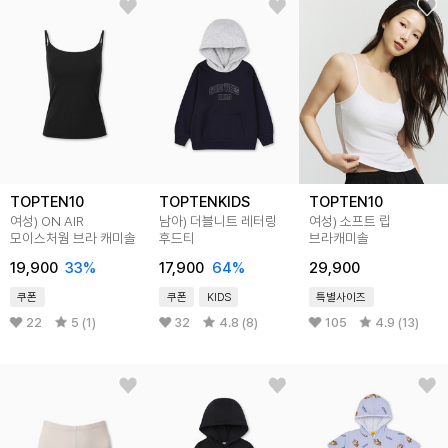
TOPTEN10
TOPTENKIDS
TOPTEN10
여성) ON AIR
남아) 더블니트 레터링
여성) 소프트 립
모이스처웜 브라 캐미솔
후드티
브라캐미솔
19,900
33
%
17,900
64
%
29,900
쿠폰
쿠폰
KIDS
특별사이즈
22
5 (1)
32
4.8 (8)
105
4.9 (13)