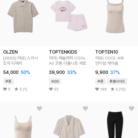
OLZEN
TOPTENKIDS
TOPTEN10
[26SS]
여성) 스카시
여아) 에슬레틱 COOL
여성) COOL-AIR
조직 티에리
Air 코튼 더블니트 세트
언더암 캐미솔
54,000
50
%
39,900
33
%
9,900
37
%
쿠폰
KIDS
쿠폰
특별사이즈
5
5 (1)
53
169
5 (10)