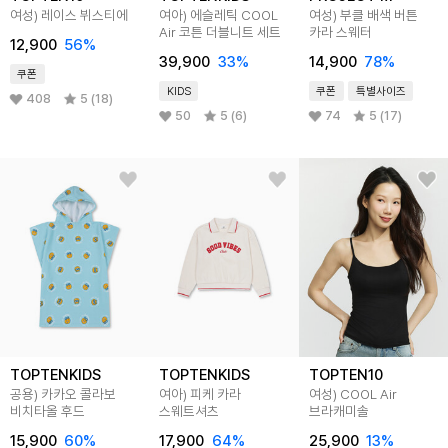
여성) 레이스 뷔스티에
여아) 에슬레틱 COOL
여성) 부클 배색 버튼
Air 코튼 더블니트 세트
카라 스웨터
12,900
56
%
39,900
33
%
14,900
78
%
쿠폰
KIDS
쿠폰
특별사이즈
408
5 (18)
50
5 (6)
74
5 (17)
TOPTENKIDS
TOPTENKIDS
TOPTEN10
공용) 카카오 콜라보
여아) 피케 카라
여성) COOL Air
비치타올 후드
스웨트셔츠
브라캐미솔
15,900
60
%
17,900
64
%
25,900
13
%