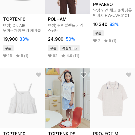
PAPABRO
남성 인견 체크 6색 잠옷
반바지 HW-UW-5101
TOPTEN10
POLHAM
10,340
83
%
여성) ON AIR
여성) 린넨블렌드 카라
모이스처웜 브라 캐미솔
스웨터
쿠폰
19,900
33
%
24,900
50
%
7
5 (1)
쿠폰
쿠폰
특별사이즈
15
5 (1)
62
4.9 (11)
TOPTEN10
TOPTENKIDS
PROJECT M