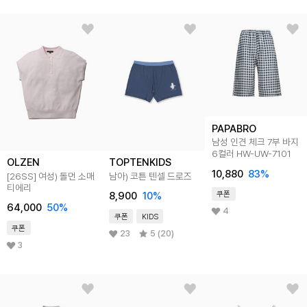
PAPABRO
남성 인견 체크 7부 바지
6컬러 HW-UW-7101
OLZEN
TOPTENKIDS
10,880
83
%
[26SS]
여성) 돌먼 소매
남아) 코튼 텐셀 드로즈
티에리
쿠폰
8,900
10
%
64,000
50
%
4
쿠폰
KIDS
쿠폰
23
5 (20)
3