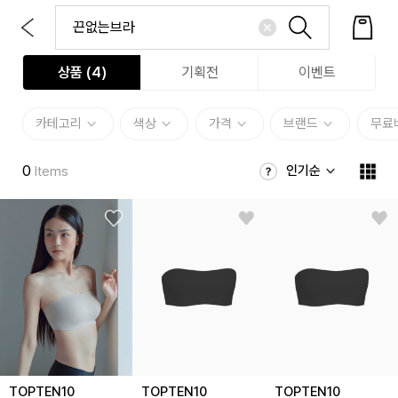
상품 (
4
)
기획전
이벤트
카테고리
색상
가격
브랜드
무료
0
인기순
Items
TOPTEN10
TOPTEN10
TOPTEN10