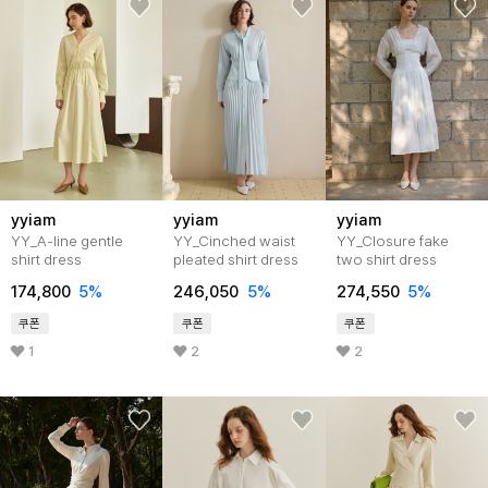
yyiam
yyiam
yyiam
YY_A-line gentle
YY_Cinched waist
YY_Closure fake
shirt dress
pleated shirt dress
two shirt dress
174,800
5
%
246,050
5
%
274,550
5
%
쿠폰
쿠폰
쿠폰
1
2
2