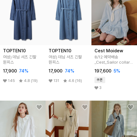
TOPTEN10
TOPTEN10
Cest Moidew
여성) 데님 셔츠 긴팔
여성) 데님 셔츠 긴팔
8/12 예약배송
원피스
원피스
_Cest_Sailor collar
balloon shirt dress
17,900
74
%
17,900
74
%
197,600
5
%
쿠폰
145
4.8 (19)
131
4.6 (16)
3