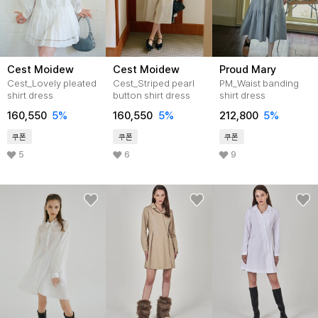
Cest Moidew
Cest Moidew
Proud Mary
Cest_Lovely pleated
Cest_Striped pearl
PM_Waist banding
shirt dress
button shirt dress
shirt dress
160,550
5
%
160,550
5
%
212,800
5
%
쿠폰
쿠폰
쿠폰
5
6
9