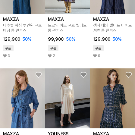
MAXZA
MAXZA
MAXZA
내추럴 워싱 투인원 셔츠
드로잉 아트 셔츠 벨티드
생지 데님 벨티드 티어드
데님 롱 원피스
롱 원피스
셔츠 롱 원피스
129,900
50
%
99,900
50
%
129,900
50
%
쿠폰
쿠폰
쿠폰
3
2
9
MAXZA
YOUNESS
MAXZA