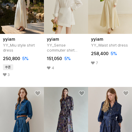
yyiam
yyiam
yyiam
YY_Miu style shirt
YY_Sense
YY_Waist shirt dress
dress
commuter shirt
258,400
5
%
dress
250,800
5
%
151,050
5
%
7
쿠폰
4
3