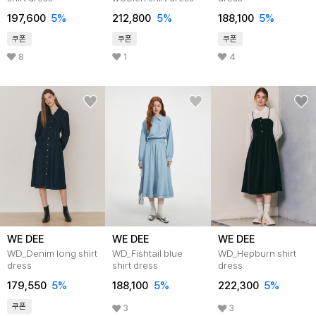
197,600
5
%
212,800
5
%
188,100
5
%
쿠폰
쿠폰
쿠폰
8
1
4
WE DEE
WE DEE
WE DEE
WD_Denim long shirt
WD_Fishtail blue
WD_Hepburn shirt
dress
shirt dress
dress
179,550
5
%
188,100
5
%
222,300
5
%
쿠폰
3
3