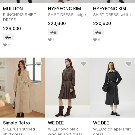
MULLION
HYEYEONG KIM
HYEYEONG KIM
PUNCHING SHIRT
SHIRT DRESS-beige
SHIRT DRESS-white
DRESS
220,600
220,600
229,000
쿠폰
쿠폰
쿠폰
1
5
2
Simple Retro
WE DEE
WE DEE
SR_Brush striped
WD_Brown plaid
WD_Color lapel shirt
shirt dress
woolen shirt dress
dress