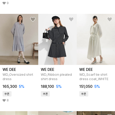
9
WE DEE
WE DEE
WE DEE
WD_Oversized shirt
WD_Ribbon pleated
WD_Scarf tie shirt
dress
shirt dress
dress coat_WHITE
165,300
5
%
188,100
5
%
151,050
5
%
쿠폰
쿠폰
쿠폰
8