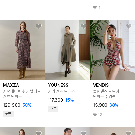
4
MAXZA
YOUNESS
VENDIS
지오메트릭 쉬폰 벨티드
카키 셔츠 드레스
클렌멘스 모노키니
셔츠 원피스
원피스 수영복
117,300
15
%
129,900
50
%
15,900
38
%
쿠폰
쿠폰
12