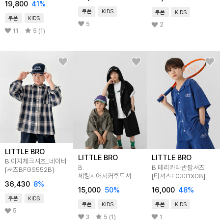
19,800
41
%
쿠폰
KIDS
쿠폰
KIDS
쿠폰
KIDS
5
2
11
5 (1)
LITTLE BRO
LITTLE BRO
LITTLE BRO
B.이지체크셔츠_네이비
B.
B.테리카라반팔셔츠
[셔츠BFGS552B]
체킹시어서커후드셔츠
[티셔츠E0331X08]
36,430
8
%
[티셔츠E0420X02]
15,000
50
%
16,000
48
%
쿠폰
KIDS
쿠폰
KIDS
쿠폰
KIDS
5
3
5 (1)
1