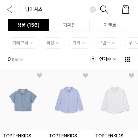
상품 (
156
)
기획전
이벤트
카테고리
색상
가격
브랜드
무료
0
인기순
Items
TOPTENKIDS
TOPTENKIDS
TOPTENKIDS