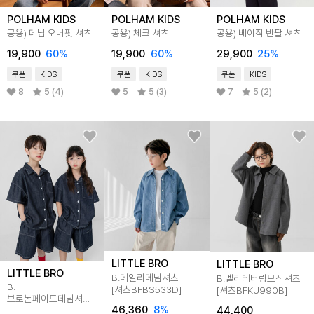
POLHAM KIDS
POLHAM KIDS
POLHAM KIDS
공용) 데님 오버핏 셔츠
공용) 체크 셔츠
공용) 베이직 반팔 셔츠
19,900
60
%
19,900
60
%
29,900
25
%
쿠폰
KIDS
쿠폰
KIDS
쿠폰
KIDS
8
5 (4)
5
5 (3)
7
5 (2)
LITTLE BRO
LITTLE BRO
LITTLE BRO
B.데일리데님셔츠
B.멜리레터링모직셔츠
B.
[셔츠BFBS533D]
[셔츠BFKU990B]
브로논페이드데님셔츠
46,360
8
%
44,400
[티셔츠BFPS391D]