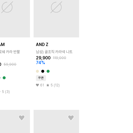
AM
AND Z
로쉐 카라 반팔
남성) 골조직 카라넥 니트
29,900
119,000
74
%
0
59,900
쿠폰
61
5 (12)
5 (3)