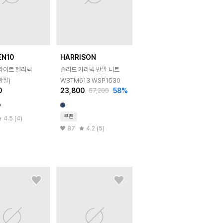
EN10
HARRISON
쿨라이트 헨리넥
솔리드 카라넥 반팔 니트
반팔)
WBTM613 WSP1530
0
23,800
58
%
57,200
쿠폰
4.5 (4)
87
4.2 (5)