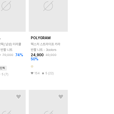
A
POLYGRAM
단독]
남성) 미라쿨
텍스처 스트라이프 카라
 반팔 니트
반팔 니트 - 3colors
0
74
%
24,900
79,000
49,900
50
%
단독
154
5 (22)
5 (7)