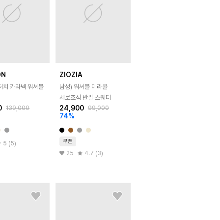
ON
ZIOZIA
쿨터치 카라넥 워셔블
남성) 워셔블 미라쿨
세로조직 반팔 스웨터
0
24,900
139,000
99,000
74
%
쿠폰
5 (5)
25
4.7 (3)