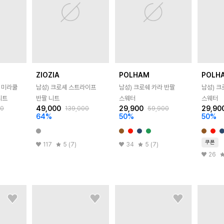
ZIOZIA
POLHAM
POLH
 미라쿨
남성) 크로셰 스트라이프
남성) 크로쉐 카라 반팔
남성) 크
니트
반팔 니트
스웨터
스웨터
49,000
29,900
29,90
00
139,000
59,900
64
%
50
%
50
%
쿠폰
117
5 (7)
34
5 (7)
)
26