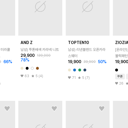
AND Z
TOPTEN10
ZIOZI
 미라쿨
남성) 투톤배색 카라넥 니트
남성) 리넨블렌드 오픈카라
[온라인
29,900
139,000
트
스웨터
블럭패턴
78
%
66
%
19,900
50
%
19,90
0
39,900
63
5 (4)
쿠폰
71
5 (7)
)
26