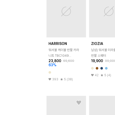
HARRISON
ZIOZIA
워셔블 케이블 반팔 카라
남성) 워셔블 미라
니트 TBC1049
반팔 스웨터
23,800
19,900
65,600
99,00
(6COLOR)
63
%
42
5 (4)
393
5 (38)