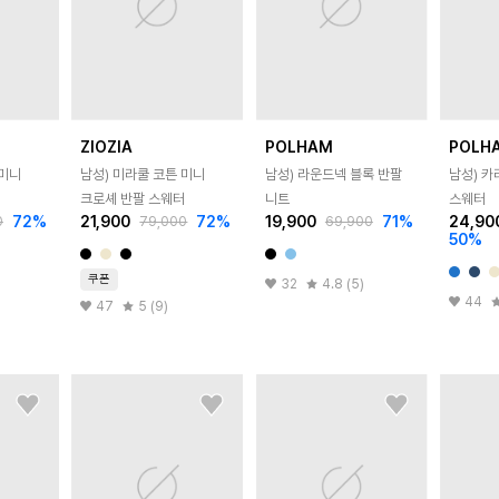
ZIOZIA
POLHAM
POLH
 미니
남성) 미라쿨 코튼 미니
남성) 라운드넥 블록 반팔
남성) 카
터
크로셰 반팔 스웨터
니트
스웨터
72
%
21,900
72
%
19,900
71
%
24,90
0
79,000
69,900
50
%
쿠폰
32
4.8 (5)
44
47
5 (9)