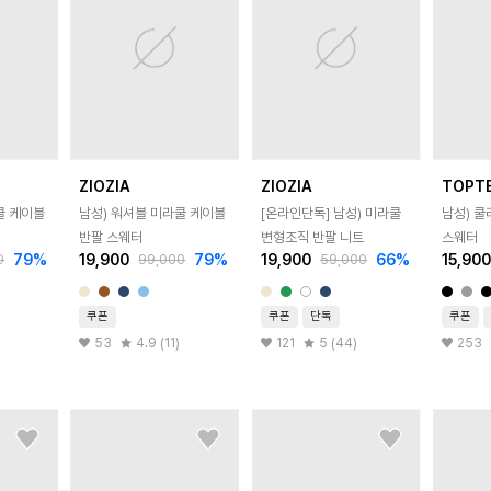
ZIOZIA
ZIOZIA
TOPT
쿨 케이블
남성) 워셔블 미라쿨 케이블
[온라인단독]
남성) 미라쿨
남성) 
반팔 스웨터
변형조직 반팔 니트
스웨터
79
%
19,900
79
%
19,900
66
%
15,90
0
99,000
59,000
쿠폰
쿠폰
단독
쿠폰
53
4.9 (11)
121
5 (44)
253