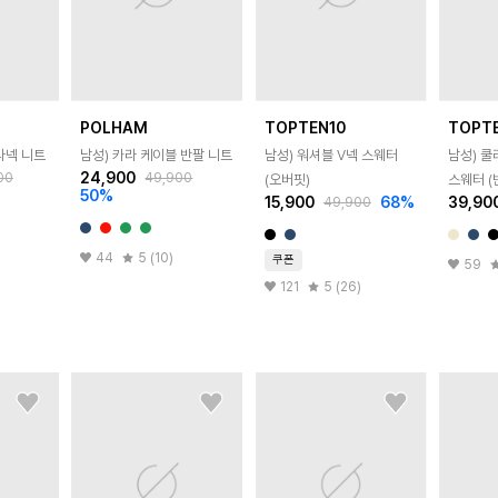
POLHAM
TOPTEN10
TOPT
라넥 니트
남성) 카라 케이블 반팔 니트
남성) 워셔블 V넥 스웨터
남성) 
24,900
00
49,900
(오버핏)
스웨터 (
50
%
15,900
68
%
39,90
49,900
44
5 (10)
쿠폰
59
121
5 (26)