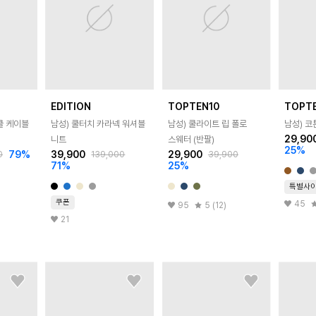
EDITION
TOPTEN10
TOPT
쿨 케이블
남성) 쿨터치 카라넥 워셔블
남성) 쿨라이트 립 폴로
남성) 코
29,90
니트
스웨터 (반팔)
25
%
79
%
39,900
29,900
0
139,000
39,900
71
%
25
%
특별사
쿠폰
45
95
5 (12)
21