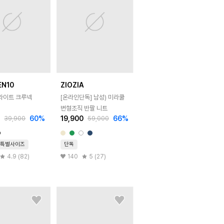
EN10
ZIOZIA
쿨라이트 크루넥
[온라인단독]
남성) 미라쿨
변형조직 반팔 니트
0
60
%
19,900
66
%
39,900
59,000
특별사이즈
단독
4.9 (82)
140
5 (27)