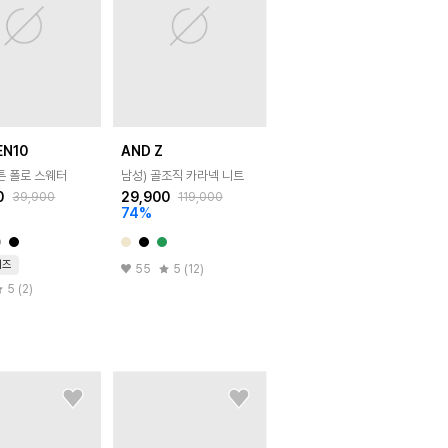
EN10
AND Z
튼 폴로 스웨터
남성) 골조직 카라넥 니트
0
29,900
39,900
119,000
74
%
이즈
55
5 (12)
5 (2)