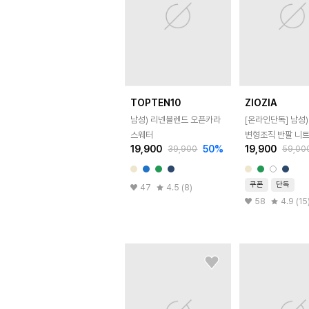
TOPTEN10
ZIOZIA
남성) 리넨블렌드 오픈카라
[온라인단독]
남성)
스웨터
변형조직 반팔 니
19,900
50
%
19,900
39,900
59,00
쿠폰
단독
47
4.5 (8)
58
4.9 (15