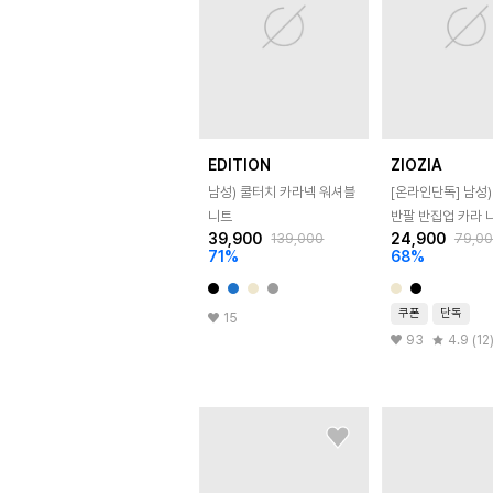
EDITION
ZIOZIA
남성) 쿨터치 카라넥 워셔블
[온라인단독]
남성)
니트
반팔 반집업 카라 
39,900
24,900
139,000
79,0
71
%
68
%
쿠폰
단독
15
93
4.9 (12