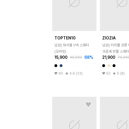
TOPTEN10
ZIOZIA
남성) 워셔블 V넥 스웨터
남성) 미라쿨 코튼
(오버핏)
크로셰 반팔 스웨
15,900
68
%
21,900
49,900
79,00
90
4.9 (33)
62
5 (8)