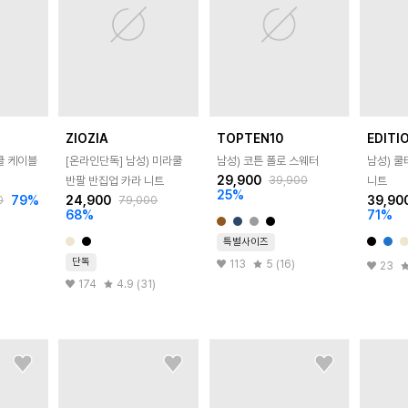
ZIOZIA
TOPTEN10
EDITI
쿨 케이블
[온라인단독]
남성) 미라쿨
남성) 코튼 폴로 스웨터
남성) 
29,900
39,900
반팔 반집업 카라 니트
니트
25
%
79
%
24,900
39,90
0
79,000
68
%
71
%
특별사이즈
단독
113
5 (16)
23
174
4.9 (31)