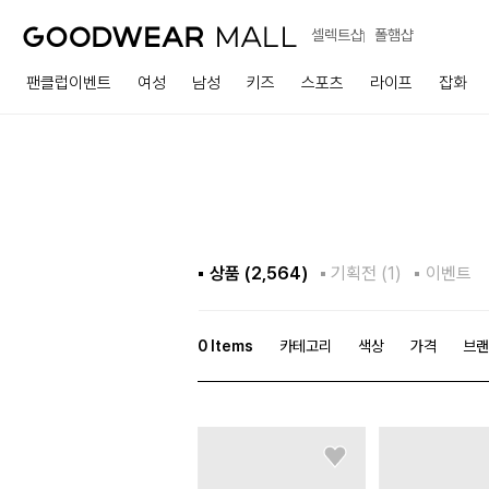
셀렉트샵
폴햄샵
팬클럽이벤트
여성
남성
키즈
스포츠
라이프
잡화
상품 (
2,564
)
기획전 (1)
이벤트
0
Items
카테고리
색상
가격
브