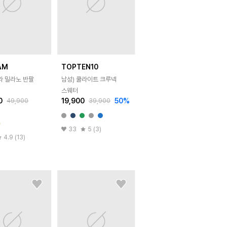
AM
TOPTEN10
라 밀라노 반팔
남성) 쿨라이트 크루넥
스웨터
0
19,900
50
%
49,900
39,900
33
5 (3)
4.9 (13)