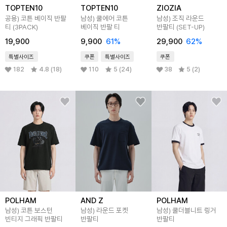
TOPTEN10
TOPTEN10
ZIOZIA
공용) 코튼 베이직 반팔
남성) 쿨에어 코튼
남성) 조직 라운드
티 (3PACK)
베이직 반팔 티
반팔티 (SET-UP)
19,900
9,900
61
%
29,900
62
%
특별사이즈
쿠폰
특별사이즈
쿠폰
182
4.8 (18)
110
5 (24)
38
5 (2)
POLHAM
AND Z
POLHAM
남성) 코튼 보스턴
남성) 라운드 포켓
남성) 쿨더블니트 링거
빈티지 그래픽 반팔티
반팔티
반팔티