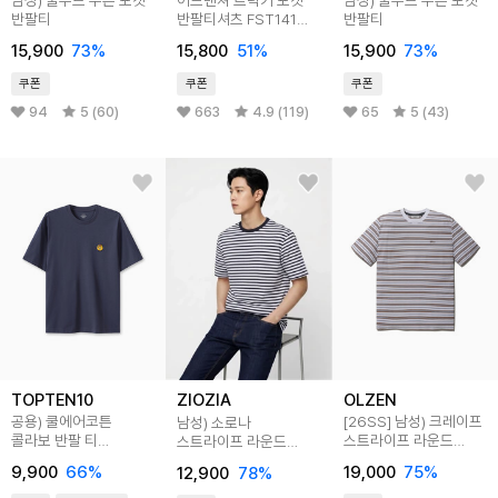
반팔티
반팔티셔츠 FST141
반팔티
4color
15,900
73
%
15,800
51
%
15,900
73
%
쿠폰
쿠폰
쿠폰
94
5 (60)
663
4.9 (119)
65
5 (43)
TOPTEN10
OLZEN
ZIOZIA
공용) 쿨에어코튼
[26SS]
남성) 크레이프
남성) 소로나
콜라보 반팔 티
스트라이프 라운드
스트라이프 라운드
(카카오프렌즈)
반팔티
반팔티
9,900
66
%
19,000
75
%
12,900
78
%