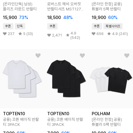
[온라인단독]
남성)
로버스트 헤비 오버핏
[온라인 한정] 공용)
플리츠 라운드 반팔티
반팔티셔츠 MST127
튜블러 5팩 반팔티
8color
15,900
73
%
18,500
48
%
19,900
60
%
쿠폰
단독
쿠폰
쿠폰
특별사이즈
4.9
237
5 (33)
656
4.9 (241)
2,471
(542)
TOPTEN10
TOPTEN10
POLHAM
공용) 코튼 베이직 반팔
공용) 코튼 베이직 반팔
[온라인 한정] 공용)
티 3PACK
티 3PACK
튜블러 5팩 반팔티