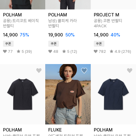
POLHAM
POLHAM
PROJECT M
공용) 트리코트 베이직
남성) 쿨피케 카라
공용) 코튼 반팔티
반팔티
반팔티
4PACK
14,900
75
%
19,900
50
%
14,900
40
%
쿠폰
쿠폰
쿠폰
77
5 (39)
48
5 (12)
782
4.9 (276)
POLHAM
FLUKE
POLHAM
남성) 쿨무브 우븐 포켓
어드벤쳐 트럭커 포켓
남성) 쿨무브 우븐 포켓