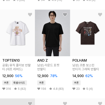
TOPTEN10
AND Z
POLHAM
공용) 뮤직 콜라보 반팔
남성) 라운드 포켓
남성) 코튼 보스턴
티 (데프 레퍼드)
반팔티
빈티지 그래픽 반팔티
12,900
56
%
12,900
78
%
14,900
62
%
쿠폰
특별사이즈
쿠폰
쿠폰
316
5 (82)
156
4.8 (83)
23
5 (4)