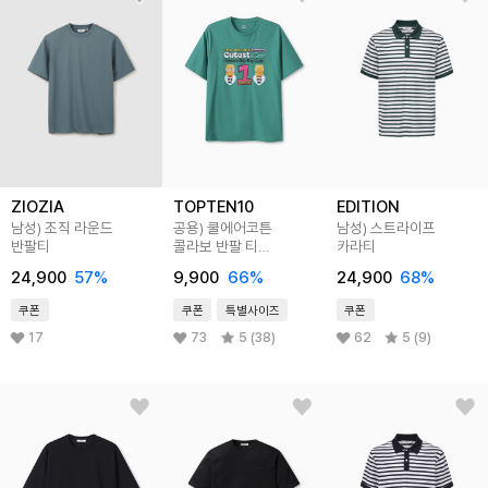
ZIOZIA
TOPTEN10
EDITION
남성) 조직 라운드
공용) 쿨에어코튼
남성) 스트라이프
반팔티
콜라보 반팔 티
카라티
(카카오프렌즈)
24,900
57
%
9,900
66
%
24,900
68
%
쿠폰
쿠폰
특별사이즈
쿠폰
17
73
5 (38)
62
5 (9)