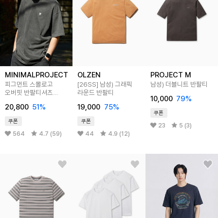
MINIMALPROJECT
OLZEN
PROJECT M
피그먼트 스몰로고
[26SS]
남성) 그래픽
남성) 더블니트 반팔티
오버핏 반팔티셔츠
라운드 반팔티
10,000
79
%
MST145 4color
20,800
51
%
19,000
75
%
쿠폰
쿠폰
쿠폰
23
5 (3)
564
4.7 (59)
44
4.9 (12)