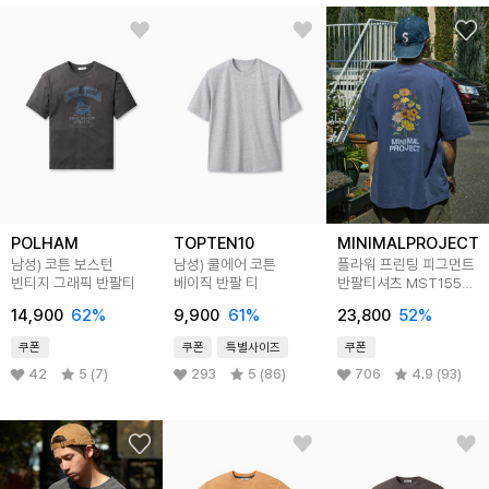
POLHAM
TOPTEN10
MINIMALPROJECT
남성) 코튼 보스턴
남성) 쿨에어 코튼
플라워 프린팅 피그먼트
빈티지 그래픽 반팔티
베이직 반팔 티
반팔티셔츠 MST155
4color
14,900
62
%
9,900
61
%
23,800
52
%
쿠폰
쿠폰
특별사이즈
쿠폰
42
5 (7)
293
5 (86)
706
4.9 (93)