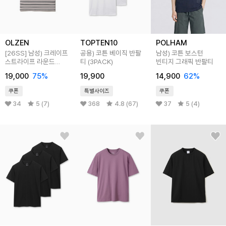
OLZEN
TOPTEN10
POLHAM
[26SS]
남성) 크레이프
공용) 코튼 베이직 반팔
남성) 코튼 보스턴
스트라이프 라운드
티 (3PACK)
빈티지 그래픽 반팔티
반팔티
19,000
75
%
19,900
14,900
62
%
쿠폰
특별사이즈
쿠폰
34
5 (7)
368
4.8 (67)
37
5 (4)