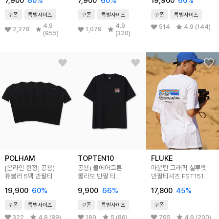
7,900
60
%
7,900
60
%
19,900
60
%
쿠폰
특별사이즈
쿠폰
특별사이즈
쿠폰
특별사이즈
4.9
4.9
514
4.9 (144)
2,278
1,079
(955)
(320)
POLHAM
TOPTEN10
FLUKE
[온라인 한정] 공용)
공용) 쿨에어코튼
마운틴 그래픽 실루엣
튜블러 5팩 반팔티
콜라보 반팔 티
반팔티셔츠 FST151
(카카오프렌즈)
4color
19,900
60
%
9,900
66
%
17,800
45
%
쿠폰
특별사이즈
쿠폰
특별사이즈
쿠폰
322
4.8 (89)
189
5 (86)
795
4.9 (200)