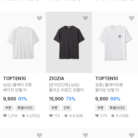
TOPTEN10
ZIOZIA
TOPTEN10
남성) 쿨에어 코튼
[온라인단독]
남성)
공용) 쿨에어코튼
베이직 반팔 티
플리츠 라운드 반팔티
콜라보 반팔 티
(카카오프렌즈)
9,900
61
%
15,900
73
%
9,900
66
%
쿠폰
특별사이즈
쿠폰
단독
쿠폰
특별사이즈
1,016
5 (252)
112
4.9 (38)
273
5 (108)