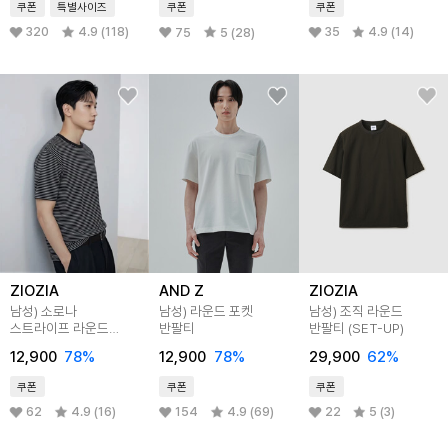
쿠폰
특별사이즈
쿠폰
쿠폰
320
4.9 (118)
35
4.9 (14)
75
5 (28)
ZIOZIA
AND Z
ZIOZIA
남성) 소로나
남성) 라운드 포켓
남성) 조직 라운드
스트라이프 라운드
반팔티
반팔티 (SET-UP)
반팔티
12,900
78
%
12,900
78
%
29,900
62
%
쿠폰
쿠폰
쿠폰
62
4.9 (16)
154
4.9 (69)
22
5 (3)