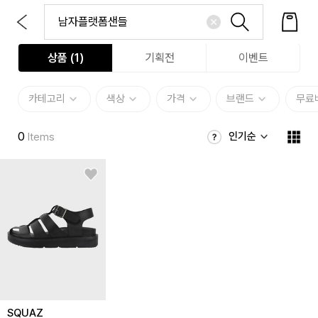
상품 (
1
)
기획전
이벤트
카테고리
색상
가격
브랜드
무료
0
인기순
Items
SQUAZ