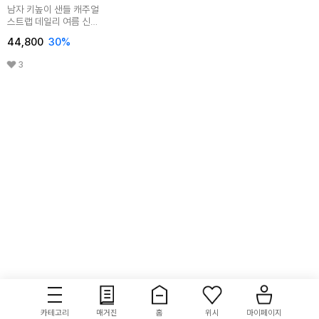
남자 키높이 샌들 캐주얼
스트랩 데일리 여름 신발
SQS430
44,800
30
%
3
카테고리
매거진
홈
위시
마이페이지