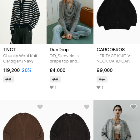
TNGT
DunDrop
CARGOBROS
Chunky Wool Knit
DD_Sleeveless
HERITAGE KNIT V-
Cardigan (Navy
drape top and
NECK CARDIGAN
Stripe)
cardigan knit
(BLACK)
119,200
20
%
84,000
99,000
TNSW5F101N2
set_2color
쿠폰
쿠폰
쿠폰
1
1