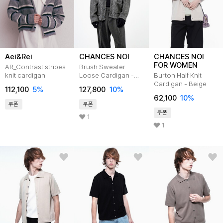
Aei&Rei
CHANCES NOI
CHANCES NOI
FOR WOMEN
AR_Contrast stripes
Brush Sweater
knit cardigan
Loose Cardigan -
Burton Half Knit
Charcoal
Cardigan - Beige
112,100
5
%
127,800
10
%
/M244TP08CH
62,100
10
%
쿠폰
쿠폰
쿠폰
1
1