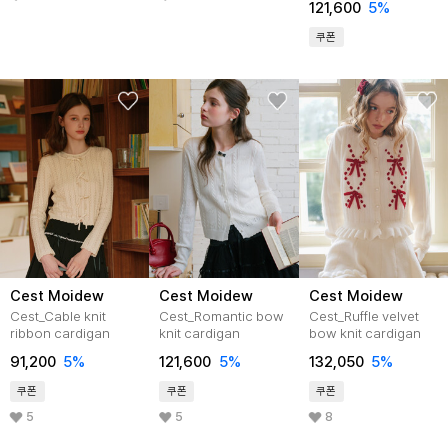
121,600
5
%
쿠폰
Cest Moidew
Cest Moidew
Cest Moidew
Cest_Cable knit
Cest_Romantic bow
Cest_Ruffle velvet
ribbon cardigan
knit cardigan
bow knit cardigan
91,200
5
%
121,600
5
%
132,050
5
%
쿠폰
쿠폰
쿠폰
5
5
8