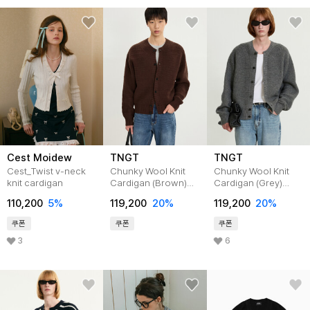
Cest Moidew
TNGT
TNGT
Cest_Twist v-neck
Chunky Wool Knit
Chunky Wool Knit
knit cardigan
Cardigan (Brown)
Cardigan (Grey)
TNSW5F101W2
TNSW5F101G2
110,200
5
%
119,200
20
%
119,200
20
%
쿠폰
쿠폰
쿠폰
3
6