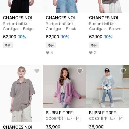
CHANCES NOI
CHANCES NOI
CHANCES NOI
Burton Half Knit
Burton Half Knit
Burton Half Knit
Cardigan - Beige
Cardigan - Black
Cardigan - Brown
62,100
10
%
62,100
10
%
62,100
10
%
쿠폰
쿠폰
쿠폰
4
2
BUBBLE TREE
BUBBLE TREE
C008허밍니트가디건
C083베리니트가디건
35,900
38,900
CHANCES NOI