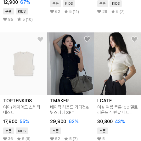
12,900
67
%
쿠폰
KIDS
쿠폰
KIDS
62
5 (11)
29
5 (7)
쿠폰
KIDS
85
5 (10)
TOPTENKIDS
TMAKER
LCATE
여아) 레이어드 스웨터
베이직 라운드 가디건&
여성 여름 코튼100 멜로
베스트
뷔스티에 SET
라운드넥 반팔 니트
가디건 LSLOT024
17,900
55
%
29,900
62
%
30,800
43
%
쿠폰
KIDS
쿠폰
쿠폰
36
5 (6)
52
5 (7)
5