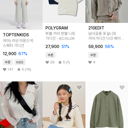
POLYGRAM
210EDIT
부클 카라 반팔 니트
남녀공용 포실니트
TOPTENKIDS
가디건 - 8COLOR
카라가디건 다크 베이지
여아) 리넨 라운드넥
_ZF4SW093
스웨터 가디건
27,900
51
%
59,900
56
%
12,900
67
%
쿠폰
쿠폰
29
5 (1)
4
쿠폰
KIDS
141
5 (16)