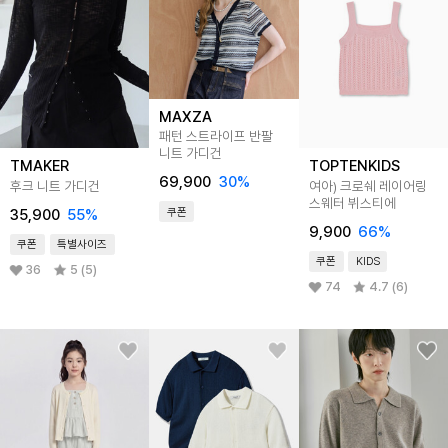
MAXZA
패턴 스트라이프 반팔
니트 가디건
TMAKER
TOPTENKIDS
69,900
30
%
후크 니트 가디건
여아) 크로쉐 레이어링
스웨터 뷔스티에
쿠폰
35,900
55
%
9,900
66
%
쿠폰
특별사이즈
쿠폰
KIDS
36
5 (5)
74
4.7 (6)