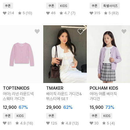
쿠폰
쿠폰
KIDS
쿠폰
특별사이즈
214
5 (10)
46
4.7 (7)
315
5 (82)
TOPTENKIDS
TMAKER
POLHAM KIDS
여아) 리넨 라운드넥
베이직 라운드 가디건&
여아) 여름 베이직
스웨터 가디건
뷔스티에 SET
가디건
12,900
67
%
29,900
62
%
15,900
73
%
쿠폰
KIDS
쿠폰
쿠폰
KIDS
81
4.9 (16)
125
4.8 (12)
30
5 (4)