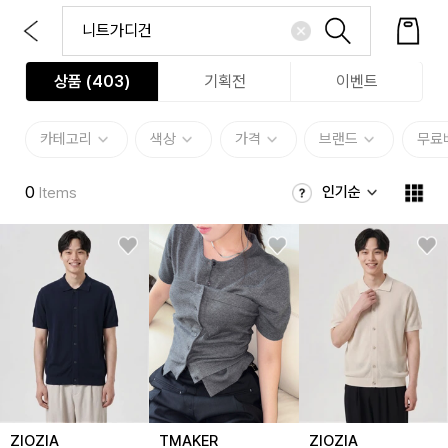
상품 (
403
)
기획전
이벤트
카테고리
색상
가격
브랜드
무료
0
인기순
Items
ZIOZIA
TMAKER
ZIOZIA