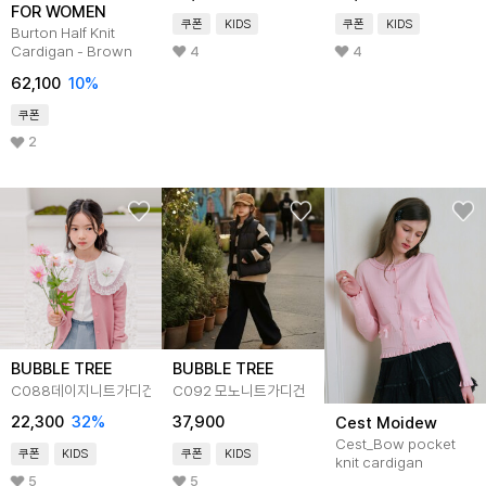
FOR WOMEN
쿠폰
KIDS
쿠폰
KIDS
Burton Half Knit
Cardigan - Brown
4
4
62,100
10
%
쿠폰
2
BUBBLE TREE
BUBBLE TREE
C088데이지니트가디건
C092 모노니트가디건
22,300
32
%
37,900
Cest Moidew
Cest_Bow pocket
쿠폰
KIDS
쿠폰
KIDS
knit cardigan
5
5