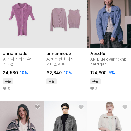
annanmode
annanmode
Aei&Rei
A. 라이너 카라 슬림
A. 베터 린넨 나시
AR_Blue over fit knit
가디건
가디건 세트
cardigan
[니트D1203U01]
[니트E0120P01]
34,560
10
%
62,640
10
%
174,800
5
%
쿠폰
쿠폰
쿠폰
5
2