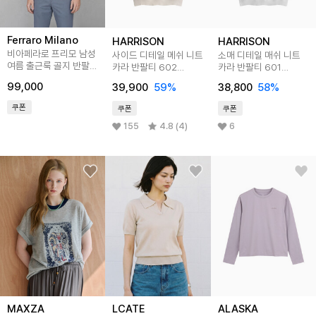
Ferraro Milano
HARRISON
HARRISON
비아페라로 프리모 남성
사이드 디테일 메쉬 니트
소매 디테일 매쉬 니트
여름 출근룩 골지 반팔
카라 반팔티 602
카라 반팔티 601
니트 티셔츠 화이트
DNC1209
DNC1208
99,000
39,900
59
%
38,800
58
%
(AMEGTTP20131)
쿠폰
쿠폰
쿠폰
155
4.8 (4)
6
MAXZA
LCATE
ALASKA