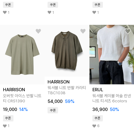
쿠폰
쿠폰
쿠폰
1
1
1
HARRISON
워셔블 니트 반팔 카라티
HARRISON
ERUL
TBC1038
오버핏 아이스 반팔 니트
워셔블 케이블 머슬 린넨
티 CRS1390
니트 티셔츠 6colors
54,000
59
%
19,000
14
%
36,900
50
%
쿠폰
쿠폰
쿠폰
1
6