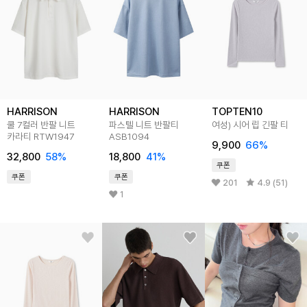
HARRISON
HARRISON
TOPTEN10
쿨 7컬러 반팔 니트
파스텔 니트 반팔티
여성) 시어 립 긴팔 티
카라티 RTW1947
ASB1094
9,900
66
%
32,800
58
%
18,800
41
%
쿠폰
쿠폰
쿠폰
201
4.9 (51)
1