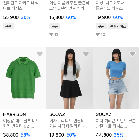
엘리펀트 자카드 배색
여성 여름 캐주얼 출근룩
여성) 니트소로나
니트 티셔츠
모던 5컬러 반팔 카라
롱슬리브 티셔츠
니트 티셔츠 LCR031
55,900
30
%
15,800
60
%
19,900
60
%
쿠폰
쿠폰
쿠폰
특별사이즈
13
12
HARRISON
SQUAZ
SQUAZ
여성용 메쉬 골프 니트
여자 U넥 니트 반팔티
여자 허리끈 포인트 크롭
카라 반팔티 621
기본 사각 데일리 티셔츠
반팔 니트 티셔츠
DNC1207
SNHT001
SHBT003
38,800
58
%
19,800
50
%
44,800
35
%