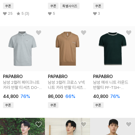
쿠폰
쿠폰
특별사이즈
쿠폰
25
5 (3)
5
3
PAPABRO
PAPABRO
PAPABRO
남성 2컬러 페이크니트
남성 3컬러 크로스 V넥
남성 메쉬 니트 라운드
카라 반팔 티셔츠 DO-
니트 카라 반팔 티셔츠
반팔티 PF-TSH-
KAHG-517_518
LB-KN-611
MESH
44,800
76
%
86,000
66
%
40,800
76
%
쿠폰
쿠폰
쿠폰