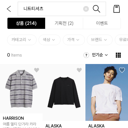
상품 (
214
)
기획전 (2)
이벤트
카테고리
색상
가격
브랜드
무료
0
인기순
Items
HARRISON
여름 멀티 단가라 카라
ALASKA
ALASKA