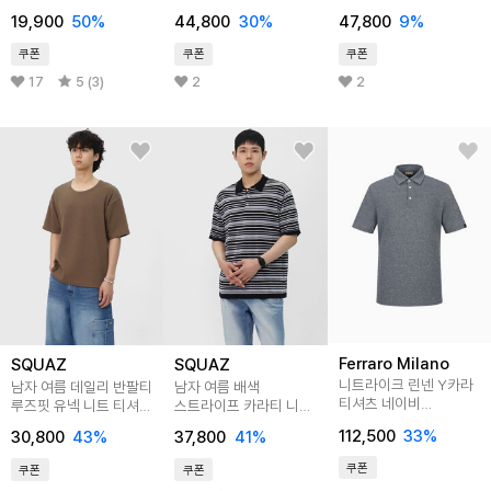
STO020
SMOR070
19,900
50
%
44,800
30
%
47,800
9
%
쿠폰
쿠폰
쿠폰
17
5 (3)
2
2
Ferraro Milano
SQUAZ
SQUAZ
니트라이크 린넨 Y카라
남자 여름 데일리 반팔티
남자 여름 배색
티셔츠 네이비
루즈핏 유넥 니트 티셔츠
스트라이프 카라티 니트
(AM0EKS25549)
SWY012
티셔츠 SYHT001
112,500
33
%
30,800
43
%
37,800
41
%
쿠폰
쿠폰
쿠폰