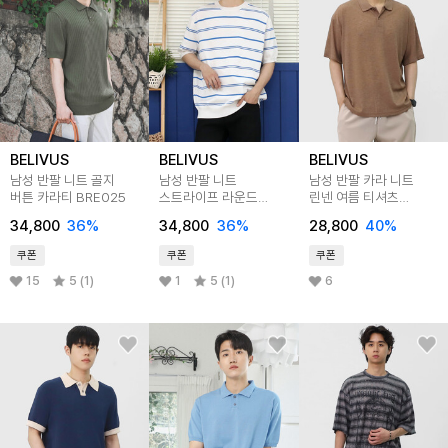
BELIVUS
BELIVUS
BELIVUS
남성 반팔 니트 골지
남성 반팔 니트
남성 반팔 카라 니트
버튼 카라티 BRE025
스트라이프 라운드
린넨 여름 티셔츠
티셔츠 BRE021
BADD012
34,800
36
%
34,800
36
%
28,800
40
%
쿠폰
쿠폰
쿠폰
15
5 (1)
1
5 (1)
6