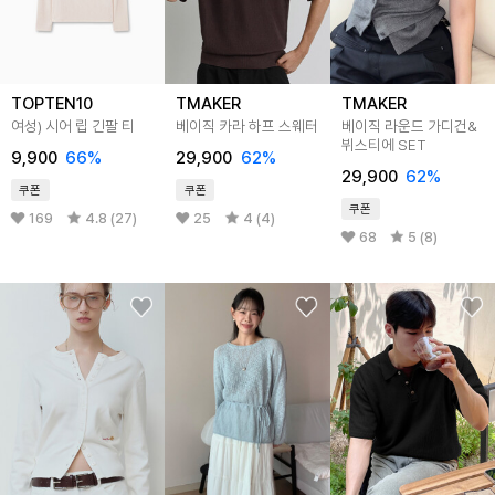
TOPTEN10
TMAKER
TMAKER
여성) 시어 립 긴팔 티
베이직 카라 하프 스웨터
베이직 라운드 가디건&
뷔스티에 SET
9,900
66
%
29,900
62
%
29,900
62
%
쿠폰
쿠폰
쿠폰
169
4.8 (27)
25
4 (4)
68
5 (8)