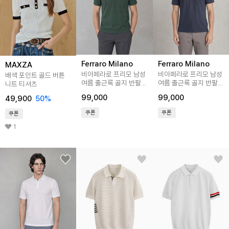
Ferraro Milano
Ferraro Milano
MAXZA
비아페라로 프리모 남성
비아페라로 프리모 남성
배색 포인트 골드 버튼
여름 출근룩 골지 반팔
여름 출근룩 골지 반팔
니트 티셔츠
니트 티셔츠 그린
니트 티셔츠 네이비
99,000
99,000
49,900
50
%
(AMEGTTP20122)
(AMEGTTP20149)
쿠폰
쿠폰
쿠폰
1