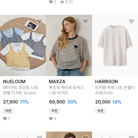
2
3 (1)
NUELOOM
MAXZA
HARRISON
레이어드 포인트 니트
루즈핏 케이프 트위드
마카롱 하찌 니트 반팔티
반팔 티셔츠 3color
니트 티셔츠
ASB1100
27,900
71
%
69,900
50
%
20,000
14
%
쿠폰
쿠폰
쿠폰
1
3