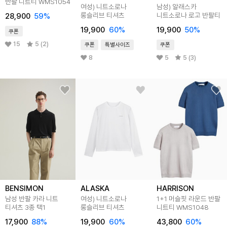
반팔 니트티 WMS1054
여성) 니트소로나
남성) 알래스카
롱슬리브 티셔츠
니트소로나 로고 반팔티
28,900
59
%
19,900
60
%
19,900
50
%
쿠폰
15
5 (2)
쿠폰
특별사이즈
쿠폰
8
5
5 (3)
BENSIMON
ALASKA
HARRISON
남성 반팔 카라 니트
여성) 니트소로나
1+1 머슬핏 라운드 반팔
티셔츠 3종 택1
롱슬리브 티셔츠
니트티 WMS1048
17,900
88
%
19,900
60
%
43,800
60
%