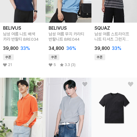
BELIVUS
BELIVUS
SQUAZ
남성 여름 니트 배색
남성 여름 무지 카라티
남성 여름 스트라이프
카라 반팔티 BRE034
반팔니트 BRE044
니트 티셔츠 그런지
반팔티 SMOR064
39,800
33
%
34,800
36
%
39,800
33
%
쿠폰
쿠폰
쿠폰
21
5
3.3 (3)