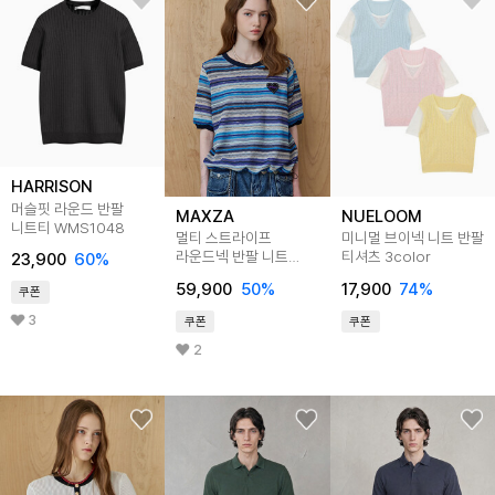
HARRISON
머슬핏 라운드 반팔
MAXZA
NUELOOM
니트티 WMS1048
멀티 스트라이프
미니멀 브이넥 니트 반팔
라운드넥 반팔 니트
티셔츠 3color
23,900
60
%
티셔츠
59,900
50
%
17,900
74
%
쿠폰
3
쿠폰
쿠폰
2