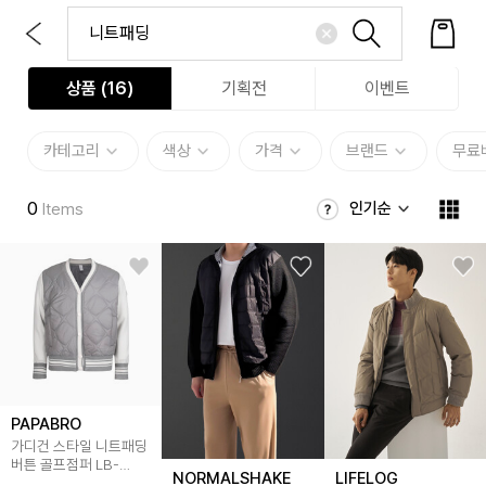
상품 (
16
)
기획전
이벤트
카테고리
색상
가격
브랜드
무료
0
인기순
Items
PAPABRO
가디건 스타일 니트패딩
버튼 골프점퍼 LB-
NORMALSHAKE
LIFELOG
JUAG-2506