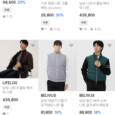
98,400
20
%
기모 경량 니트 크롭
남성 니트넥 퀼팅 헤비
패딩 (2color)
덕 다운
쿠폰
MCDWNA01_BE
29,800
30
%
439,800
1 (1)
쿠폰
쿠폰
1
3 (1)
16
4 (1)
LIFELOG
남성 니트넥 퀼팅 헤비
덕 다운
BELIVUS
BELIVUS
MCDWNA01_WN
439,800
남성 데일리 간절기
남성 등산 배색 소매
조끼패딩 니트 울
니트 골프웨어 패딩점퍼
쿠폰
골프웨어 캐시미어
BBLT050
81,800
19
%
88,800
18
%
아우터 BOBT041
7