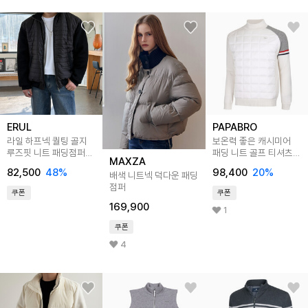
ERUL
PAPABRO
라일 하프넥 퀄팅 골지
보온력 좋은 캐시미어
루즈핏 니트 패딩점퍼
패딩 니트 골프 티셔츠
MAXZA
2colors
LB-KNG-2204
82,500
48
%
98,400
20
%
배색 니트넥 덕다운 패딩
점퍼
쿠폰
쿠폰
169,900
1
쿠폰
4