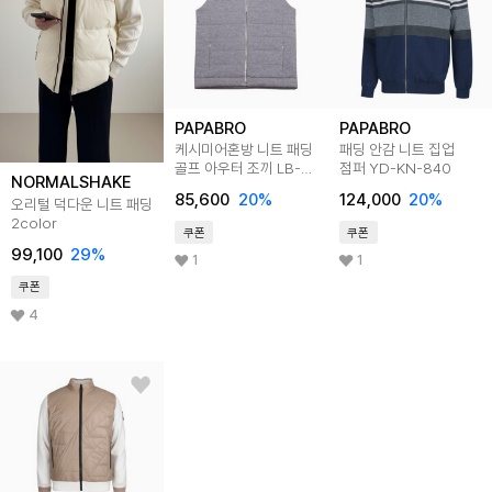
PAPABRO
PAPABRO
케시미어혼방 니트 패딩
패딩 안감 니트 집업
골프 아우터 조끼 LB-
점퍼 YD-KN-840
NORMALSHAKE
VEP-2406
85,600
20
%
124,000
20
%
오리털 덕다운 니트 패딩
2color
쿠폰
쿠폰
99,100
29
%
1
1
쿠폰
4