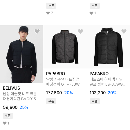
쿠폰
쿠폰
7
1
PAPABRO
PAPABRO
남성 캐주얼 니트집업
니트소매 하이넥 패딩
패딩점퍼 OTM-JUW-
골프 점퍼 LB-JUWG-
BELIVUS
5521
2201
177,600
20
%
103,200
20
%
남성 머슬핏 니트 크롭
패딩가디건 BVC015
쿠폰
쿠폰
59,800
25
%
쿠폰
1