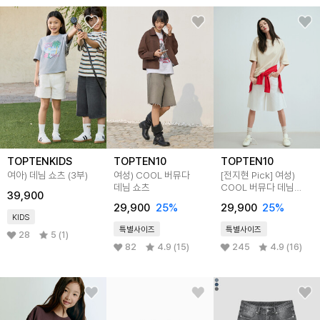
TOPTENKIDS
TOPTEN10
TOPTEN10
여아) 데님 쇼츠 (3부)
여성) COOL 버뮤다
[전지현 Pick]
여성)
데님 쇼츠
COOL 버뮤다 데님
39,900
쇼츠
29,900
25
%
29,900
25
%
KIDS
특별사이즈
특별사이즈
28
5 (1)
82
4.9 (15)
245
4.9 (16)