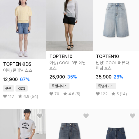
TOPTEN10
TOPTEN10
여성) COOL 3부 데님
남성) COOL 버뮤다
TOPTENKIDS
쇼츠
데님 쇼츠
여아) 쿨데님 쇼츠
25,900
35
%
35,900
28
%
12,900
67
%
특별사이즈
특별사이즈
쿠폰
KIDS
70
4.6 (5)
122
5 (14)
117
4.9 (54)