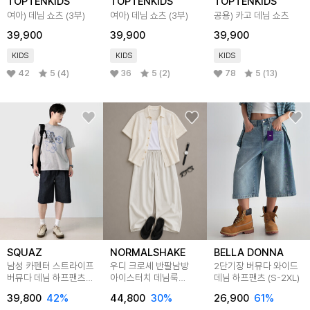
TOPTENKIDS
TOPTENKIDS
TOPTENKIDS
여아) 데님 쇼츠 (3부)
여아) 데님 쇼츠 (3부)
공용) 카고 데님 쇼츠
39,900
39,900
39,900
KIDS
KIDS
KIDS
42
5 (4)
36
5 (2)
78
5 (13)
SQUAZ
NORMALSHAKE
BELLA DONNA
남성 카펜터 스트라이프
우디 크로셰 반팔남방
2단기장 버뮤다 와이드
버뮤다 데님 하프팬츠
아이스터치 데님룩
데님 하프팬츠 (S-2XL)
SWYP010
와이드팬츠 세트
39,800
42
%
44,800
30
%
26,900
61
%