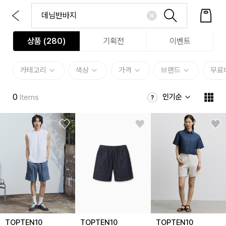
상품 (
280
)
기획전
이벤트
카테고리
색상
가격
브랜드
무료
0
인기순
Items
TOPTEN10
TOPTEN10
TOPTEN10