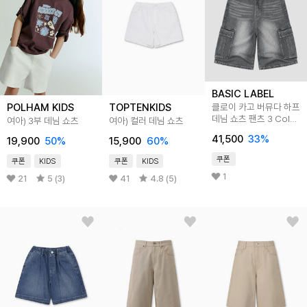
BASIC LABEL
POLHAM KIDS
TOPTENKIDS
클로이 카고 버뮤다 하프
데님 쇼츠 팬츠 3 Color
여아) 3부 데님 쇼츠
여아) 컬러 데님 쇼츠
BLSD_7001
41,500
33
%
19,900
50
%
15,900
60
%
쿠폰
쿠폰
KIDS
쿠폰
KIDS
1
21
5 (3)
41
4.8 (5)