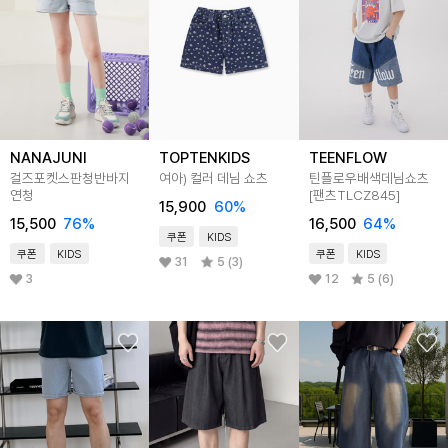
NANAJUNI
TOPTENKIDS
TEENFLOW
걸즈포켓스판청반바지
여아) 컬러 데님 쇼츠
틴플로우배색데님쇼츠
연청
[팬츠TLCZ845]
15,900
60
%
15,500
76
%
16,500
64
%
쿠폰
KIDS
쿠폰
KIDS
쿠폰
KIDS
31
5 (3)
3
12
5 (6)