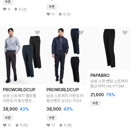
쿠폰
쿠폰
4
5 (2)
11
5 (1)
PAPABRO
남성 스판 밴딩 스트레치
등산 바지 HS-PTSM-
PROWORLDCUP
PROWORLDCUP
WF901
21,600
76
%
남성 스트레치 벨트형
남성 스트레치 아웃도어
아웃도어 등산팬츠
등산팬츠 Q122-7103-
쿠폰
Q122-7101-02
04
38,900
43
%
38,900
43
%
쿠폰
쿠폰
31
5 (6)
17
5 (8)