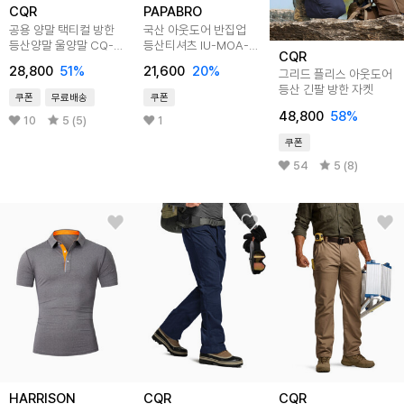
CQR
PAPABRO
공용 양말 택티컬 방한
국산 아웃도어 반집업
등산양말 울양말 CQ-
등산티셔츠 IU-MOA-
CQR
TZS78
WD401
28,800
51
%
21,600
20
%
그리드 플리스 아웃도어
등산 긴팔 방한 자켓
쿠폰
무료배송
쿠폰
48,800
58
%
10
5 (5)
1
쿠폰
54
5 (8)
HARRISON
CQR
CQR