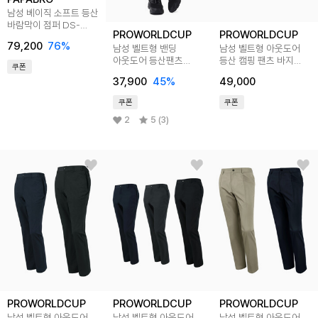
남성 베이직 소프트 등산
바람막이 점퍼 DS-
PROWORLDCUP
PROWORLDCUP
JUA-GK01
79,200
76
%
남성 벨트형 밴딩
남성 벨트형 아웃도어
아웃도어 등산팬츠
등산 캠핑 팬츠 바지
쿠폰
Q123-7101-02
2color Q319-7153-
37,900
45
%
49,000
54
쿠폰
쿠폰
2
5 (3)
PROWORLDCUP
PROWORLDCUP
PROWORLDCUP
남성 벨트형 아웃도어
남성 벨트형 아웃도어
남성 벨트형 아웃도어