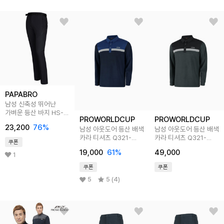
PAPABRO
남성 신축성 뛰어난
가벼운 등산 바지 HS-
PROWORLDCUP
PROWORLDCUP
PTSM-802
23,200
76
%
남성 아웃도어 등산 배색
남성 아웃도어 등산 배색
카라 티셔츠 Q321-
카라 티셔츠 Q321-
쿠폰
3353-54
3354-1ZB
19,000
61
%
49,000
1
쿠폰
쿠폰
5
5 (4)