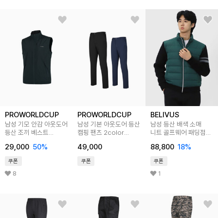
PROWORLDCUP
PROWORLDCUP
BELIVUS
남성 기모 안감 아웃도어
남성 기본 아웃도어 등산
남성 등산 배색 소매
등산 조끼 베스트
캠핑 팬츠 2color
니트 골프웨어 패딩점퍼
Q321-6151-52
Q319-7151-52
BBLT050
29,000
50
%
49,000
88,800
18
%
쿠폰
쿠폰
쿠폰
8
1