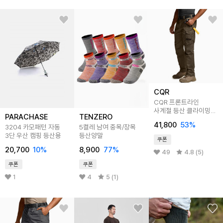
CQR
CQR 프론트라인
사계절 등산 클라이밍
PARACHASE
TENZERO
밴딩 남자 카고바지
41,800
53
%
3204 카모패턴 자동
5켤레 남여 중목/장목
CQ-TWP320
3단 우산 캠핑 등산용
등산양말
쿠폰
20,700
10
%
8,900
77
%
49
4.8 (5)
쿠폰
쿠폰
1
4
5 (1)