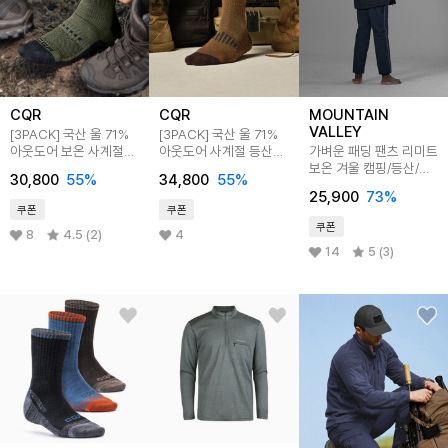
CQR
CQR
MOUNTAIN
VALLEY
[3PACK] 국산 울 71%
[3PACK] 국산 울 71%
아웃도어 보온 사계절
아웃도어 사계절 등산
가벼운 패딩 팬츠 리미트
등산 쿠션 중목양말
장목양말
보온 겨울 캠핑/등산/
30,800
55
%
34,800
55
%
보드/스키 MDP022
25,900
73
%
쿠폰
쿠폰
쿠폰
8
4.5 (2)
4
14
5 (3)