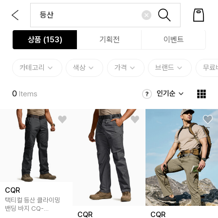
상품 (
153
)
기획전
이벤트
카테고리
색상
가격
브랜드
무료
0
인기순
Items
CQR
택티컬 등산 클라이밍
밴딩 바지 CQ-
CQR
CQR
TLP002