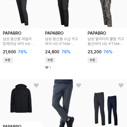
PAPABRO
PAPABRO
PAPABRO
남성 등산용 데일리
남성 등산용 수납 카고
남성 밀리터리 쿨링 카고
트레이닝 바지 HS-
바지 HS-PTAM-
등산바지 HS-PTSM-
PTSM-WF904
Q006
HGMP2312
21,600
76
%
24,800
76
%
23,200
76
%
쿠폰
쿠폰
쿠폰
1
PAPABRO