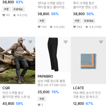
38,800
43
%
센티널 사계절 냉장고
록키 사계절 등산
택티컬 등산 클라이밍
클라이밍 밴딩 스판
쿠폰
무료배송
밴딩 스판 남자 카고바지
벨트포함 남자 카고바지
38,800
56
%
38,800
56
%
CQ-TFP620
CQ-TXP201
90
4.9 (15)
쿠폰
쿠폰
무료배송
150
4.9 (26)
360
4.8 (109)
PAPABRO
남성 여름 등산용 쿨링
팬츠 HS-PTSM-203
CQR
LCATE
25,600
76
%
러년 사계절 등산
여성 패턴 손수건 두건
클라이밍 밴딩 스판 남자
코튼 등산 땀 목수건
쿠폰
카고바지 CQ-TXP441
행커치프 고급손수건
40,800
58
%
12,800
67
%
LDR172
2