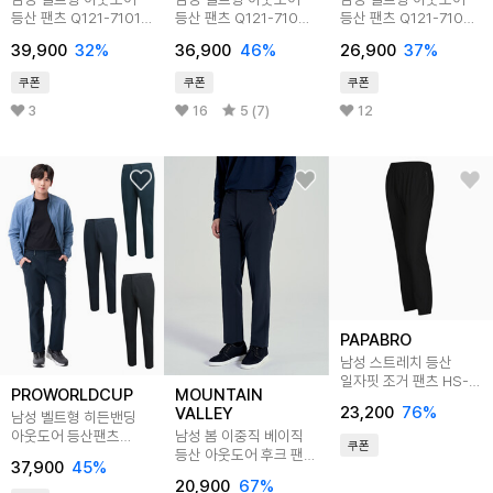
등산 팬츠 Q121-7101-
등산 팬츠 Q121-7103-
등산 팬츠 Q121-7106-
02
05
07
39,900
32
%
36,900
46
%
26,900
37
%
쿠폰
쿠폰
쿠폰
3
16
5 (7)
12
PAPABRO
남성 스트레치 등산
일자핏 조거 팬츠 HS-
PROWORLDCUP
MOUNTAIN
PTSM-WK13-1,2,3
23,200
76
%
VALLEY
남성 벨트형 히든밴딩
아웃도어 등산팬츠
남성 봄 이중직 베이직
쿠폰
Q123-7103-05
등산 아웃도어 후크 팬츠
37,900
45
%
MVP3352
20,900
67
%