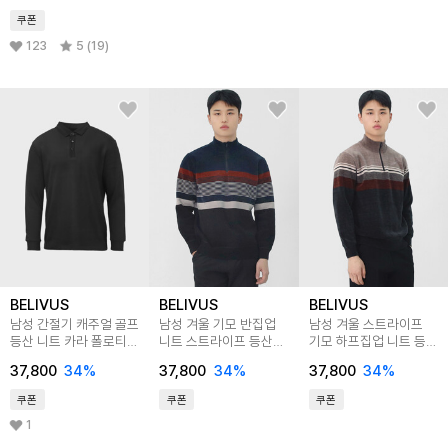
쿠폰
123
5 (19)
BELIVUS
BELIVUS
BELIVUS
남성 간절기 캐주얼 골프
남성 겨울 기모 반집업
남성 겨울 스트라이프
등산 니트 카라 폴로티
니트 스트라이프 등산
기모 하프집업 니트 등산
BBLT047
골프웨어 PK0227
골프웨어 PK0225
37,800
34
%
37,800
34
%
37,800
34
%
쿠폰
쿠폰
쿠폰
1