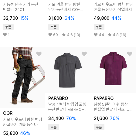
기능성 단추 카라 등산
기모 겨울 밴딩 방한
기모 아웃도어 방한 밴딩
반팔티 2401
남자 등산바지 CQ-
겨울 등산바지 작업바지
RMN1129
HLP802
32,700
15
%
31,800
64
%
49,800
44
%
쿠폰
쿠폰
쿠폰
1
69
4.6 (13)
44
4.8 (16)
PAPABRO
PAPABRO
남성 4컬러 반집업 포켓
남성 5컬러 메쉬 등산
등산반팔티 MB-MOH-
반집업 반팔 티셔츠 IU-
CQR
MG502
TSH-BTR332
34,400
76
%
21,600
76
%
기모 아웃도어 방한 밴딩
카고바지 겨울 등산바지
쿠폰
쿠폰
작업바지
52,800
46
%