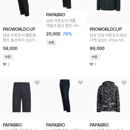
PAPABRO
남성 아웃도어 여름
데일리 등산 팬츠 HS-
PROWORLDCUP
PROWORLDCUP
PTSM-HGMP2303
20,000
76
%
남성 아웃도어 벨트형
남성 안감 아웃도어 등산
팬츠 등산바지 Q321-
자켓 Q321-2154-55
쿠폰
7152-1ZB
59,000
99,000
쿠폰
쿠폰
2
1
PAPABRO
PAPABRO
PAPABRO