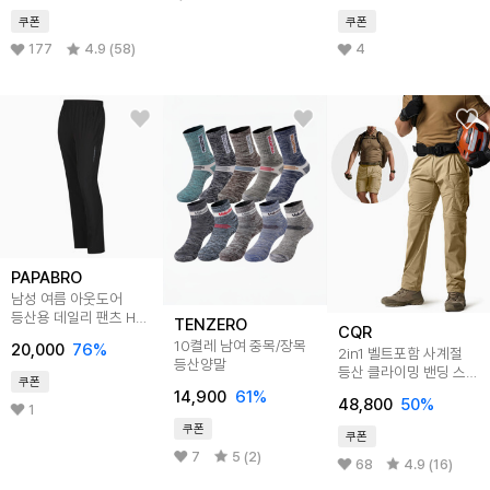
쿠폰
쿠폰
177
4.9 (58)
4
PAPABRO
남성 여름 아웃도어
등산용 데일리 팬츠 HS-
TENZERO
CQR
PTSM-HGMP2303
10켤레 남여 중목/장목
20,000
76
%
2in1 벨트포함 사계절
등산양말
등산 클라이밍 밴딩 스판
쿠폰
남자 카고바지 CQ-
14,900
61
%
48,800
50
%
TXP410
1
쿠폰
쿠폰
7
5 (2)
68
4.9 (16)