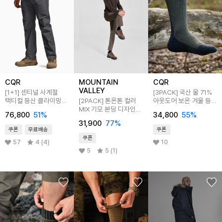
CQR
MOUNTAIN
CQR
VALLEY
[1+1] 센티널 사계절
[3PACK] 국산 울 71%
택티컬 등산 클라이밍
[2PACK] 톤온톤 컬러
아웃도어 보온 겨울 등산
밴딩 스판 남자 카고바지
MIX 기모 본딩 디자인
장목양말
76,800
51
%
34,800
55
%
등산/캠핑 팬츠
31,900
77
%
MVP4490
쿠폰
무료배송
쿠폰
쿠폰
57
4 (4)
10
5
5 (1)