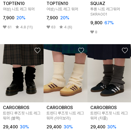
TOPTEN10
TOPTEN10
SQUAZ
여성) 니트 레그 워머
여성) 니트 레그 워머
투톤 니트 레그워머
SKRA001
7,900
20
%
7,900
20
%
9,800
67
%
61
4.8 (11)
63
4 (6)
8
CARGOBROS
CARGOBROS
CARGOBROS
트렌디 루즈핏 니트 레그
트렌디 루즈핏 니트 레그
트렌디 루즈핏 니트 레그
워머 (블랙)
워머 (아이보리)
워머 (차콜)
29,400
30
%
29,400
30
%
29,400
30
%