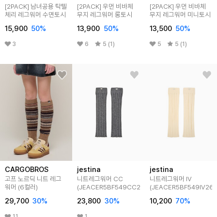
[2PACK] 남녀공용 탁텔
[2PACK] 우먼 비바체
[2PACK] 우먼 비바체
체리 레그워머 수면토시
무지 레그워머 롱토시
무지 레그워머 미니토시
15,900
50
%
13,900
50
%
13,500
50
%
3
6
5 (1)
5
5 (1)
CARGOBROS
jestina
jestina
고프 노르딕 니트 레그
니트레그워머 CC
니트레그워머 IV
워머 (6컬러)
(JEACER5BF549CC260)
(JEACER5BF549IV260
29,700
30
%
23,800
30
%
10,200
70
%
11
1