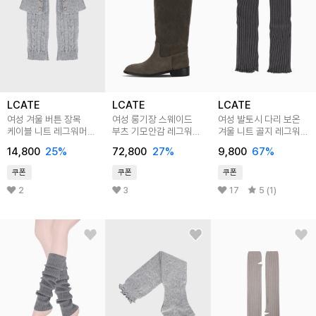
LCATE
LCATE
LCATE
여성 겨울 버튼 장목
여성 롱기장 스웨이드
여성 발토시 다리 보온
케이블 니트 레그워머
부츠 기모안감 레그워머
겨울 니트 골지 레그워머
LALBBS001
겨울슈즈 LKR1351
LKRA001
14,800
25
%
72,800
27
%
9,800
67
%
쿠폰
쿠폰
쿠폰
2
3
17
5 (1)