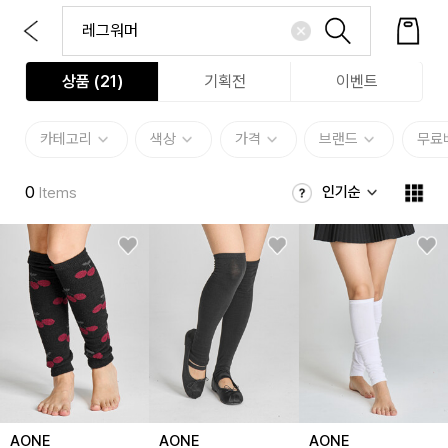
상품 (
21
)
기획전
이벤트
카테고리
색상
가격
브랜드
무료
0
인기순
Items
AONE
AONE
AONE