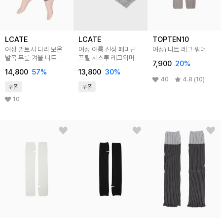
LCATE
LCATE
TOPTEN10
여성 발토시 다리 보온
여성 여름 신상 페미닌
여성) 니트 레그 워머
발목 무릎 겨울 니트
프릴 시스루 레그워머
7,900
20
%
골지 레그워머
LNICYS001
14,800
57
%
13,800
30
%
LKRA002
40
4.8 (10)
쿠폰
쿠폰
10