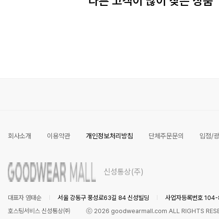
다른 고객이 많이 찾은 상품
회사소개
이용약관
개인정보처리방침
단체주문문의
입점/
신성통상(주)
대표자 염태순
서울 강동구 풍성로63길 84 신성빌딩
사업자등록번호 104-8
호스팅서비스 신성통상㈜
ⓒ
2026
goodwearmall.com ALL RIGHTS RES