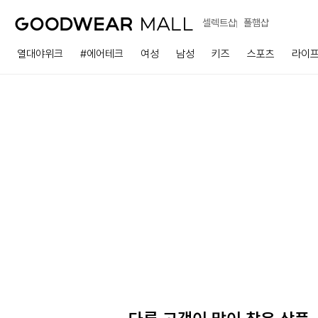
셀렉트샵
폴햄샵
열대야위크
#에어테크
여성
남성
키즈
스포츠
라이