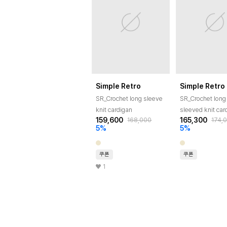
Simple Retro
Simple Retro
SR_Crochet long sleeve
SR_Crochet long
knit cardigan
sleeved knit car
159,600
165,300
168,000
174,
5
%
5
%
쿠폰
쿠폰
1