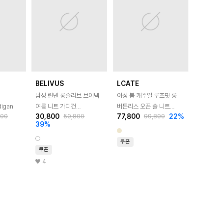
BELIVUS
LCATE
남성 린넨 롱슬리브 브이넥
여성 봄 캐주얼 루즈핏 롱
digan
여름 니트 가디건
버튼리스 오픈 숄 니트
30,800
77,800
22
%
000
50,800
99,800
BADD011
가디건 LBRT017
39
%
쿠폰
쿠폰
4