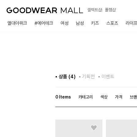
셀렉트샵
폴햄샵
열대야위크
#에어테크
여성
남성
키즈
스포츠
라이
상품 (
4
)
기획전
이벤트
0
Items
카테고리
색상
가격
브