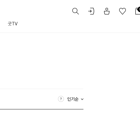
트
굿TV
인기순