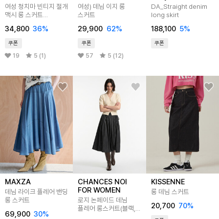
여성 청치마 빈티지 절개
여성) 데님 이지 롱
DA_Straight denim
맥시 롱 스커트
스커트
long skirt
SNNP002
34,800
36
%
29,900
62
%
188,100
5
%
쿠폰
쿠폰
쿠폰
19
5 (1)
57
5 (12)
MAXZA
CHANCES NOI
KISSENNE
FOR WOMEN
데님 라이크 플레어 밴딩
롱 데님 스커트
롱 스커트
로지 논페이드 데님
20,700
70
%
플레어 롱스커트(블랙,
69,900
30
%
인디고)/W262SK05