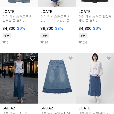
LCATE
LCATE
LCATE
여성 데님 스커트 맥시
여성 데님 스커트 맥시
여성 데님 스커트 앞절개
앞트임 롱 청치마
와이드 투톤 A라인 롱
생지 롱 청치마
LNNP001
청치마 LPP036
맥시스커트 LNNP002
34,800
36
%
39,800
33
%
34,800
36
%
쿠폰
쿠폰
쿠폰
6
14
24
SQUAZ
SQUAZ
LCATE
여성 데일리 A라인
여성 밑단 포인트 데님
여성 봄 데님 빅사이즈