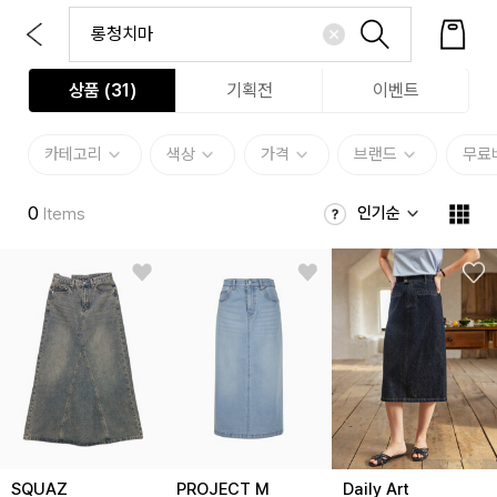
상품 (
31
)
기획전
이벤트
카테고리
색상
가격
브랜드
무료
0
인기순
Items
SQUAZ
PROJECT M
Daily Art