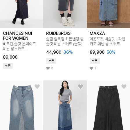
CHANCES NOI
ROIDESROIS
MAXZA
FOR WOMEN
슬림 앞트임 히든밴딩 롱
아웃포켓 백슬릿 H라인
베르딘 슬릿 논페이드
슬릿 데님 스커트 (블랙)
카고 데님 롱 스커트
데님 롱스커트
44,900
36
%
89,900
50
%
(인디고)/W262SK07
89,000
쿠폰
쿠폰
쿠폰
2
1