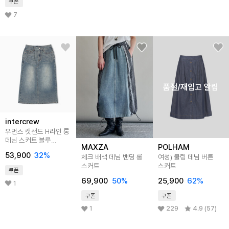
쿠폰
7
품절/재입고 알림
intercrew
우먼스 캣샌드 H라인 롱
데님 스커트 블루
MAXZA
POLHAM
ITA2SL61ABL
53,900
32
%
체크 배색 데님 밴딩 롱
여성) 쿨링 데님 버튼
스커트
스커트
쿠폰
69,900
50
%
25,900
62
%
1
쿠폰
쿠폰
1
229
4.9 (57)