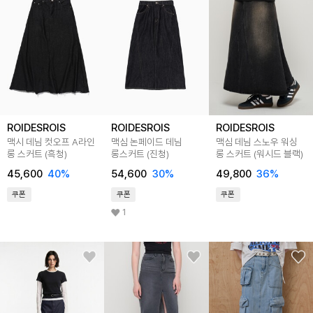
ROIDESROIS
ROIDESROIS
ROIDESROIS
맥시 데님 컷오프 A라인
맥심 논페이드 데님
맥심 데님 스노우 워싱
롱 스커트 (흑청)
롱스커트 (진청)
롱 스커트 (워시드 블랙)
45,600
40
%
54,600
30
%
49,800
36
%
쿠폰
쿠폰
쿠폰
1