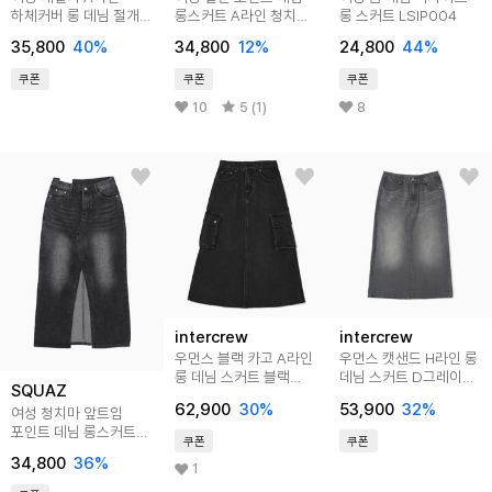
하체커버 롱 데님 절개
롱스커트 A라인 청치마
롱 스커트 LSIP004
치마 SNNP002
SPP052
35,800
40
%
34,800
12
%
24,800
44
%
쿠폰
쿠폰
쿠폰
10
5 (1)
8
intercrew
intercrew
우먼스 블랙 카고 A라인
우먼스 캣샌드 H라인 롱
롱 데님 스커트 블랙
데님 스커트 D그레이
SQUAZ
ITA2SL62ABK
ITA2SL61ADG
62,900
30
%
53,900
32
%
여성 청치마 앞트임
포인트 데님 롱스커트
쿠폰
쿠폰
SNNP001
34,800
36
%
1