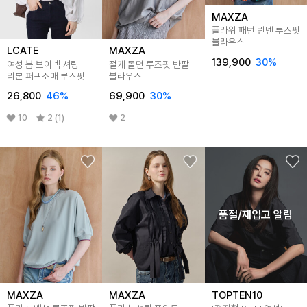
MAXZA
플라워 패턴 린넨 루즈핏
블라우스
LCATE
MAXZA
139,900
30
%
여성 봄 브이넥 셔링
절개 돌먼 루즈핏 반팔
리본 퍼프소매 루즈핏
블라우스
블라우스 LAY001
26,800
46
%
69,900
30
%
10
2 (1)
2
품절/재입고 알림
MAXZA
MAXZA
TOPTEN10