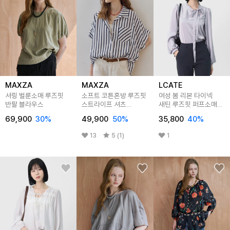
MAXZA
MAXZA
LCATE
셔링 벌룬소매 루즈핏
소프트 코튼혼방 루즈핏
여성 봄 리본 타이넥
반팔 블라우스
스트라이프 셔츠
새틴 루즈핏 퍼프소매
블라우스
하객룩 긴팔 블라우스
69,900
30
%
49,900
50
%
35,800
40
%
LPOC001
13
5 (1)
1