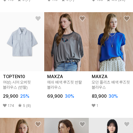
TOPTEN10
MAXZA
MAXZA
여성) 시어 오버핏
메쉬 배색 루즈핏 반팔
모던 플리츠 배색 루즈핏
블라우스 (반팔)
블라우스
블라우스
29,900
25
%
69,900
30
%
83,900
30
%
174
5 (8)
1