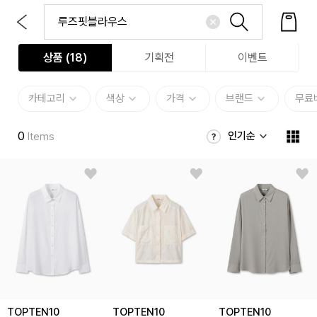
상품 (
18
)
기획전
이벤트
카테고리
색상
가격
브랜드
무료
0
인기순
Items
TOPTEN10
TOPTEN10
TOPTEN10