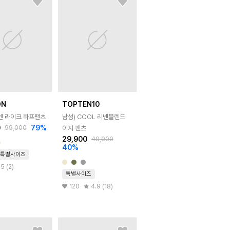
ON
TOPTEN10
리넨 라이크 하프팬츠
남성) COOL 리넨블렌드
0
79
%
99,000
이지 팬츠
29,900
49,900
40
%
특별사이즈
5 (2)
특별사이즈
120
4.9 (18)