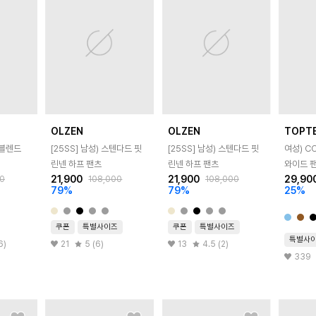
OLZEN
OLZEN
TOPT
넨블렌드
[25SS]
남성) 스텐다드 핏
[25SS]
남성) 스텐다드 핏
여성) C
린넨 하프 팬츠
린넨 하프 팬츠
와이드 
21,900
21,900
29,90
0
108,000
108,000
79
%
79
%
25
%
쿠폰
특별사이즈
쿠폰
특별사이즈
특별사
6)
21
5 (6)
13
4.5 (2)
339