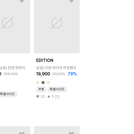
N
EDITION
남성) 린넨 반바지
남성) 리넨 라이크 하프팬츠
0
19,900
79
%
108,000
99,000
쿠폰
특별사이즈
특별사이즈
20
5 (2)