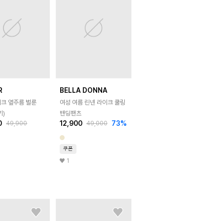
R
BELLA DONNA
이크 옆주름 벌룬
여성 여름 린넨 라이크 쿨링
키)
밴딩팬츠
0
12,900
73
%
49,900
49,000
쿠폰
1