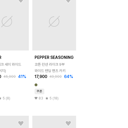
R
PEPPER SEASONING
이크 세미 와이드
코튼 린넨 라이크 9부
이지)
와이드 밴딩 팬츠 카키
0
41
%
17,900
64
%
45,900
49,900
쿠폰
5 (8)
83
5 (18)