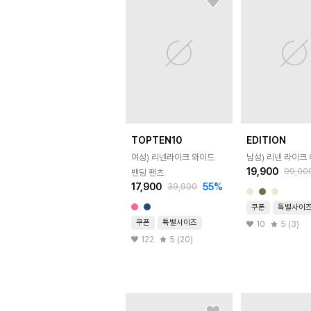
TOPTEN10
EDITION
여성) 리넨라이크 와이드
남성) 리넨 라이크
19,900
99,00
밴딩 팬츠
17,900
55
%
39,900
쿠폰
특별사이
쿠폰
특별사이즈
10
5 (3)
122
5 (20)