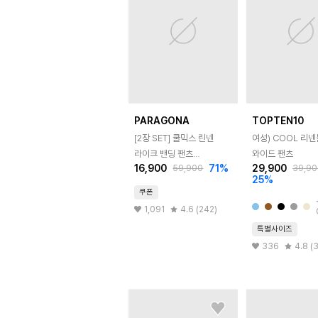
PARAGONA
TOPTEN10
[2장 SET] 쿨믹스 린넨
여성) COOL 리
라이크 밴딩 팬츠
와이드 팬츠
16,900
71
%
29,900
59,900
39,90
M25LP102
25
%
쿠폰
1,091
4.6 (242)
특별사이즈
336
4.8 (