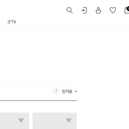
트
굿TV
인기순