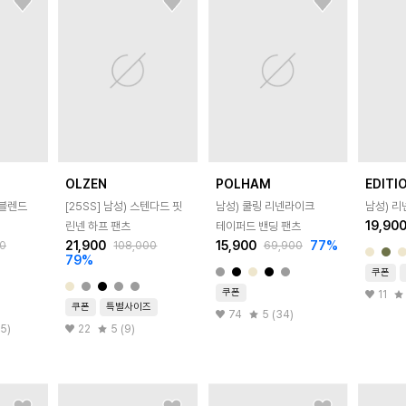
OLZEN
POLHAM
EDITI
넨블렌드
[25SS]
남성) 스텐다드 핏
남성) 쿨링 리넨라이크
남성) 
19,90
린넨 하프 팬츠
테이퍼드 밴딩 팬츠
21,900
15,900
77
%
0
108,000
69,900
79
%
쿠폰
쿠폰
11
쿠폰
특별사이즈
74
5 (34)
25)
22
5 (9)