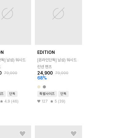
ON
EDITION
단독]
남성) 워시드
[온라인단독]
남성) 워시드
츠
린넨 팬츠
0
24,900
79,000
79,000
68
%
이즈
단독
특별사이즈
단독
4.9 (46)
127
5 (39)