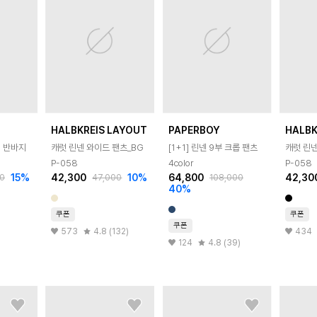
HALBKREIS LAYOUT
PAPERBOY
HALBK
 반바지
캐럿 린넨 와이드 팬츠_BG
[1+1] 린넨 9부 크롭 팬츠
캐럿 린넨
P-058
4color
P-058
15
%
42,300
10
%
64,800
42,30
0
47,000
108,000
40
%
쿠폰
쿠폰
쿠폰
573
4.8 (132)
434
124
4.8 (39)