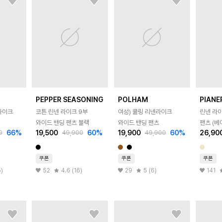
PEPPER SEASONING
POLHAM
PIANE
라이크
코튼 린넨 라이크 9부
여성) 쿨링 리넨라이크
린넨 라
와이드 밴딩 팬츠 블랙
와이드 밴딩 팬츠
팬츠 (베
66
%
19,500
60
%
19,900
60
%
26,90
0
49,900
49,900
LP101
쿠폰
쿠폰
쿠폰
5)
52
4.6 (16)
29
5 (6)
141