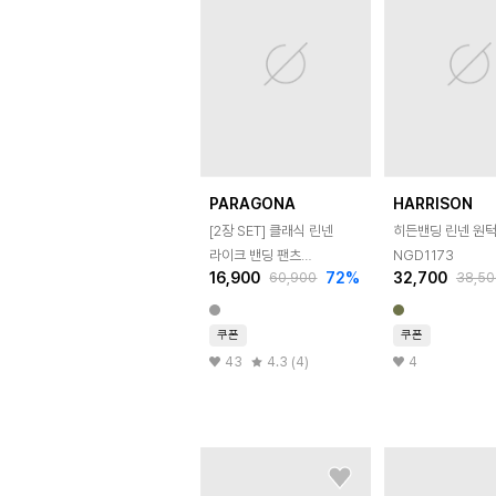
PARAGONA
HARRISON
[2장 SET] 클래식 린넨
히든밴딩 린넨 원턱
라이크 밴딩 팬츠
NGD1173
16,900
72
%
32,700
60,900
38,50
W25LP101
쿠폰
쿠폰
43
4.3 (4)
4