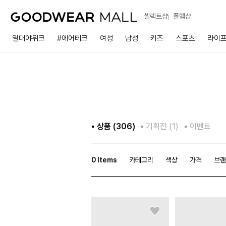
셀렉트샵
폴햄샵
열대야위크
#에어테크
여성
남성
키즈
스포츠
라이
상품 (
306
)
기획전 (1)
이벤트
0
Items
카테고리
색상
가격
브