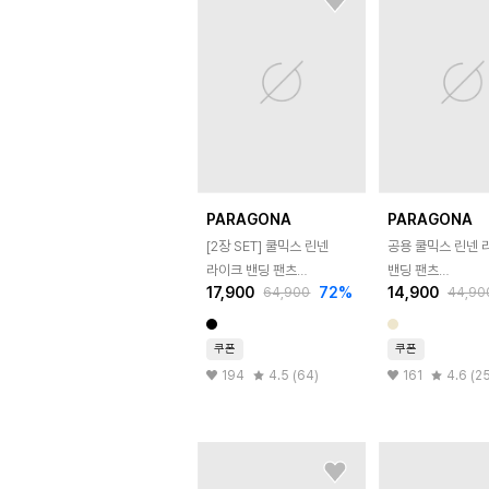
PARAGONA
PARAGONA
[2장 SET] 쿨믹스 린넨
공용 쿨믹스 린넨 
라이크 밴딩 팬츠
밴딩 팬츠
17,900
72
%
14,900
64,900
44,90
M25LP102_W25LP101
M25LP102&W25
쿠폰
쿠폰
194
4.5 (64)
161
4.6 (2