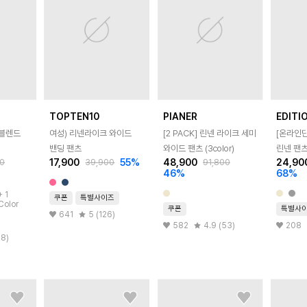
TOPTEN10
PIANER
EDITI
넨블렌드
여성) 리넨라이크 와이드
[2 PACK] 린넨 라이크 세미
[온라인
밴딩 팬츠
와이드 팬츠 (3color)
린넨 팬
17,900
55
%
48,900
24,90
0
39,900
91,800
46
%
68
%
+
1
쿠폰
특별사이즈
Color
쿠폰
특별사
641
5 (126)
582
4.9 (53)
208
38)