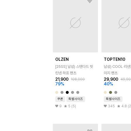
OLZEN
TOPTEN10
[25SS]
남성) 스텐다드 핏
남성) COOL 리
린넨 하프 팬츠
이지 팬츠
21,900
29,900
108,000
49,90
79
%
40
%
쿠폰
특별사이즈
특별사이즈
9
5 (5)
345
4.8 (