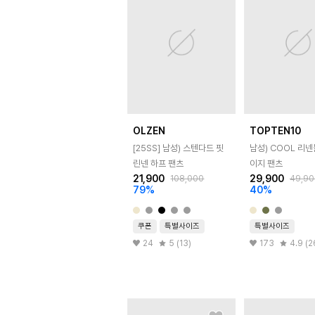
OLZEN
TOPTEN10
[25SS]
남성) 스텐다드 핏
남성) COOL 리
린넨 하프 팬츠
이지 팬츠
21,900
29,900
108,000
49,90
79
%
40
%
쿠폰
특별사이즈
특별사이즈
24
5 (13)
173
4.9 (2