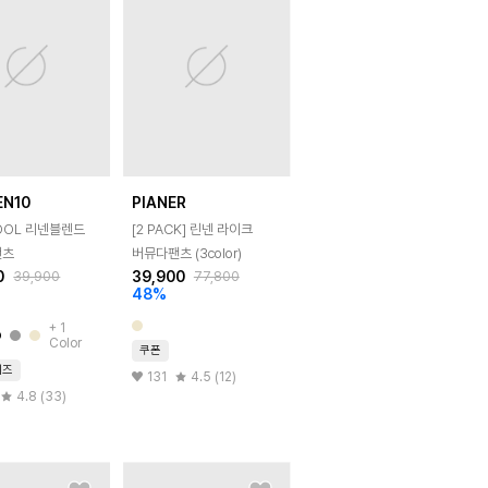
EN10
PIANER
OOL 리넨블렌드
[2 PACK] 린넨 라이크
팬츠
버뮤다팬츠 (3color)
0
39,900
39,900
77,800
48
%
+
1
Color
쿠폰
이즈
131
4.5 (12)
4.8 (33)