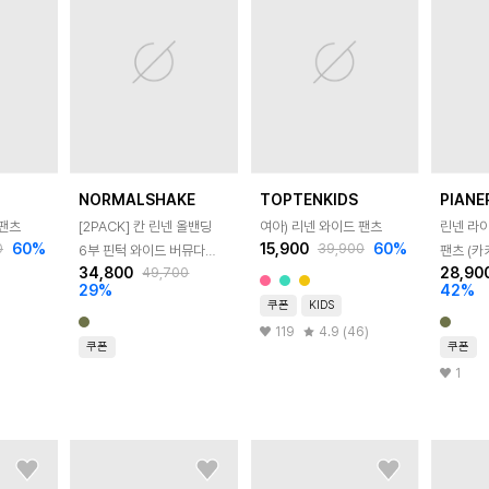
NORMALSHAKE
TOPTENKIDS
PIANE
 팬츠
[2PACK] 칸 린넨 올밴딩
여아) 리넨 와이드 팬츠
린넨 라
60
%
15,900
60
%
0
39,900
6부 핀턱 와이드 버뮤다
팬츠 (카
34,800
28,90
49,700
벌룬 반바지 4color
29
%
42
%
쿠폰
KIDS
119
4.9 (46)
쿠폰
쿠폰
1