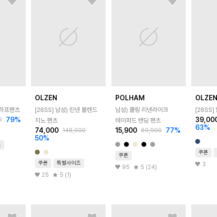
OLZEN
POLHAM
OLZE
 하프팬츠
[26SS]
남성) 린넨 블렌드
남성) 쿨링 리넨라이크
[26SS]
79
%
39,00
0
치노 팬츠
테이퍼드 밴딩 팬츠
63
%
74,000
15,900
77
%
148,000
69,900
50
%
즈
쿠폰
쿠폰
쿠폰
특별사이즈
3
95
5 (24)
25
5 (1)