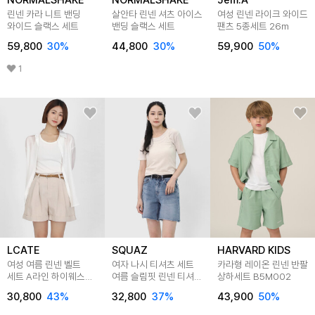
NORMALSHAKE
NORMALSHAKE
Jem.A
린넨 카라 니트 밴딩
살안타 린넨 셔츠 아이스
여성 린넨 라이크 와이드
와이드 슬랙스 세트
밴딩 슬랙스 세트
팬츠 5종세트 26m
59,800
30
%
44,800
30
%
59,900
50
%
1
LCATE
SQUAZ
HARVARD KIDS
여성 여름 린넨 벨트
여자 나시 티셔츠 세트
카라형 레이온 린넨 반팔
세트 A라인 하이웨스트
여름 슬림핏 린넨 티셔츠
상하세트 B5M002
하프팬츠 LADEP001
SDIO003
30,800
43
%
32,800
37
%
43,900
50
%