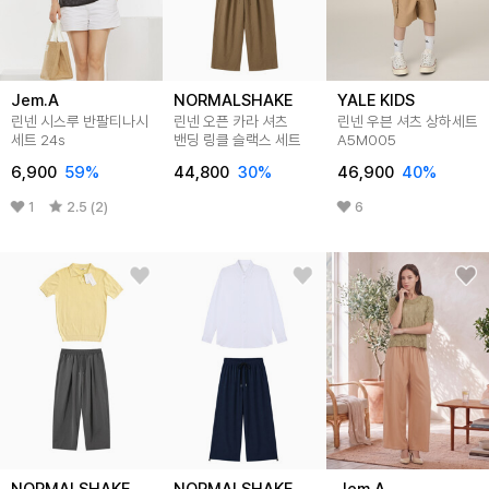
Jem.A
NORMALSHAKE
YALE KIDS
린넨 시스루 반팔티나시
린넨 오픈 카라 셔츠
린넨 우븐 셔츠 상하세트
세트 24s
밴딩 링클 슬랙스 세트
A5M005
6,900
59
%
44,800
30
%
46,900
40
%
1
2.5 (2)
6