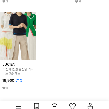
3
6
LUCIEN
프렌치 린넨 블렌딩 카라
니트 3종 세트
19,900
71
%
3