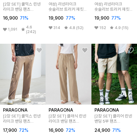
[2장 SET] 쿨믹스 린넨
여성) 리넨라이크
여성) 리넨라이크
라이크 밴딩 팬츠
숏슬리브 트러커 재킷
숏슬리브 트러커 재킷
M25LP102
(SET MSF2RS2001)
(SET MSF2RS2001)
16,900
71
%
19,900
77
%
19,900
77
%
4.6
314
4.8 (52)
152
4.9 (15)
1,091
(242)
PARAGONA
PARAGONA
PARAGONA
[2장 SET] 쿨믹스 린넨
[2장 SET] 클래식 린넨
[2장 SET] 클리어 린넨
라이크 밴딩 팬츠
라이크 밴딩 팬츠
밴딩 5부 팬츠
M25LP102_W25LP101
W25LP101
U25SP202
17,900
72
%
16,900
72
%
24,900
71
%