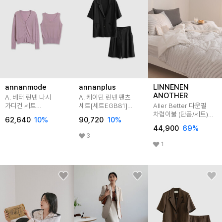
annanmode
annanplus
LINNENEN
ANOTHER
A. 베터 린넨 나시
A. 케이딘 린넨 팬츠
가디건 세트
세트[세트EGB81]
Aller Better 다운필
[니트E0120P01]
빅사이즈
차렵이불 (단품/세트)
62,640
10
%
90,720
10
%
(SS/Q)
44,900
69
%
3
1