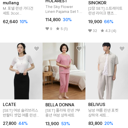
HOLAREST
mullang
SINOKOR
The Sky Flower
M. 포넬 린넨 가디건
[2장 SET] 스트레이트
Linen Pajama Set 1 -
세트 3col
린넨 라이크 팬츠
Tapered Fit (Soft
[니트E0120P01]
W25LP101
114,800
30
%
Violet+White)
62,640
10
%
19,900
66
%
9
5 (1)
32
4.3 (4)
LCATE
BELIVUS
BELLA DONNA
[SET] 여성 슬리브리스
남성 여름 린넨 포켓
[SET] 플라워 린넨 7부
반팔티 셋업 여름 린넨
상하의 세트
중년 여성 상하세트
레이어드 스판 티
BOCET012
27,800
44
%
83,800
20
%
13,900
53
%
LDIO004