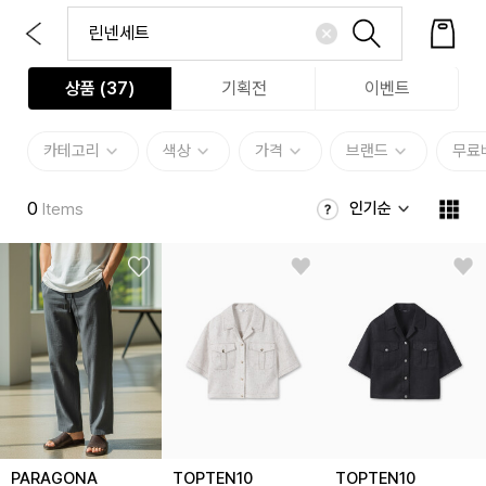
상품 (
37
)
기획전
이벤트
카테고리
색상
가격
브랜드
무료
0
인기순
Items
PARAGONA
TOPTEN10
TOPTEN10