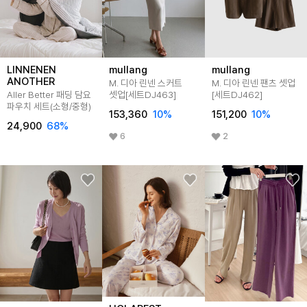
LINNENEN
mullang
mullang
ANOTHER
M. 디아 린넨 스커트
M. 디아 린넨 팬츠 셋업
Aller Better 패딩 담요
셋업[세트DJ463]
[세트DJ462]
파우치 세트(소형/중형)
153,360
10
%
151,200
10
%
24,900
68
%
6
2