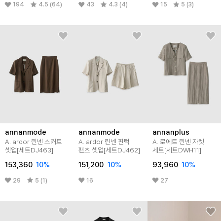
194
4.5 (64)
43
4.3 (4)
15
5 (3)
annanmode
annanmode
annanplus
A. ardor 린넨 스커트
A. ardor 린넨 핀턱
A. 로에트 린넨 자켓
셋업[세트DJ463]
팬츠 셋업[세트DJ462]
세트[세트DWH11]
153,360
10
%
151,200
10
%
93,960
10
%
29
5 (1)
16
27