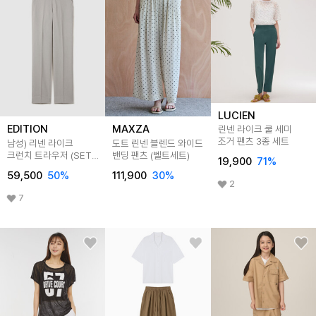
LUCIEN
EDITION
MAXZA
린넨 라이크 쿨 세미
조거 팬츠 3종 세트
남성) 리넨 라이크
도트 린넨 블렌드 와이드
크런치 트라우저 (SET-
밴딩 팬츠 (벨트세트)
19,900
71
%
UP)
59,500
50
%
111,900
30
%
2
7