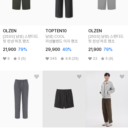
OLZEN
TOPTEN10
OLZEN
[25SS]
남성) 스텐다드
남성) COOL
[25SS]
남성) 스텐다드
핏 린넨 하프 팬츠
리넨블렌드 이지 팬츠
핏 린넨 하프 팬츠
21,900
79
%
29,900
40
%
21,900
79
%
9
5 (5)
345
4.8 (25)
22
5 (9)