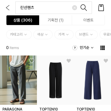
상품 (
306
)
기획전 (1)
이벤트
카테고리
색상
가격
브랜드
무료
0
인기순
Items
PARAGONA
TOPTEN10
TOPTEN10