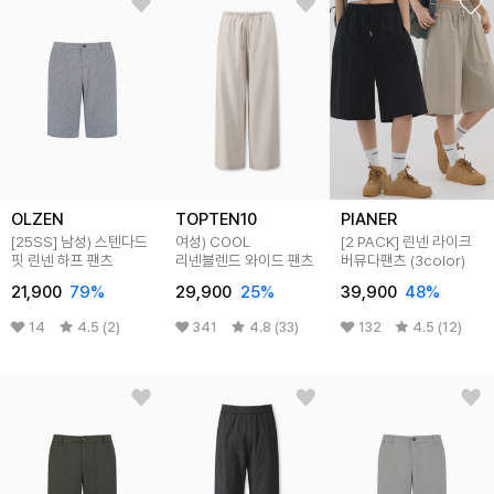
OLZEN
TOPTEN10
PIANER
[25SS]
남성) 스텐다드
여성) COOL
[2 PACK] 린넨 라이크
핏 린넨 하프 팬츠
리넨블렌드 와이드 팬츠
버뮤다팬츠 (3color)
21,900
79
%
29,900
25
%
39,900
48
%
14
4.5 (2)
341
4.8 (33)
132
4.5 (12)