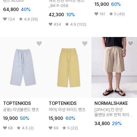
팬츠 4color
캐럿 린넨 와이드 팬츠
15,900
60
%
_BK P-058
64,800
40
%
161
5 (43)
42,300
10
%
124
4.8 (39)
434
4.9 (102)
TOPTENKIDS
TOPTENKIDS
NORMALSHAKE
공용) 리넨블렌드 팬츠
여아) 리넨 와이드 팬츠
[2PACK] 칸 린넨
올밴딩 6부 핀턱 와이드
19,900
50
%
15,900
60
%
버뮤다 벌룬 반바지
34,800
29
%
4color
68
4.5 (2)
69
5 (22)