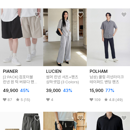
PIANER
LUCIEN
POLHAM
[2 PACK] 컴포터블
썸머 린넨 셔츠+팬츠
남성) 쿨링 리넨라이크
린넨 원 턱 버뮤다 팬츠
상하셋업 (3 Colors)
테이퍼드 밴딩 팬츠
(3color)
49,900
45
%
39,000
43
%
15,900
77
%
87
5 (15)
4
109
4.8 (49)