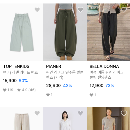
TOPTENKIDS
PIANER
BELLA DONNA
여아) 리넨 와이드 팬츠
린넨 라이크 옆주름 벌룬
여성 여름 린넨 라이크
팬츠 (카키)
쿨링 밴딩팬츠
15,900
60
%
28,900
42
%
12,900
73
%
119
4.9 (46)
1
1