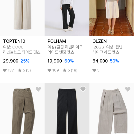
TOPTEN10
POLHAM
OLZEN
여성) COOL
여성) 쿨링 리넨라이크
[26SS]
여성) 린넨
리넨블렌드 와이드 팬츠
와이드 밴딩 팬츠
라이크 하프 팬츠
29,900
25
%
19,900
60
%
64,000
50
%
137
5 (5)
109
5 (18)
5