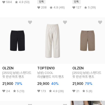
단독
단독
584
4.9 (53)
208
4.9 (46)
127
5 (39)
OLZEN
TOPTEN10
OLZEN
[25SS]
남성) 스텐다드
남성) COOL
[25SS]
남성) 스텐다드
핏 린넨 하프 팬츠
리넨블렌드 이지 팬츠
핏 린넨 하프 팬츠
21,900
79
%
29,900
40
%
21,900
79
%
24
5 (13)
173
4.9 (26)
21
5 (6)