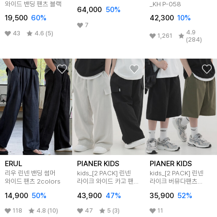
와이드 밴딩 팬츠 블랙
_KH P-058
64,000
50
%
19,500
60
%
42,300
10
%
7
4.9
43
4.6 (5)
1,261
(284)
ERUL
PIANER KIDS
PIANER KIDS
리우 린넨 밴딩 썸머
kids_[2 PACK] 린넨
kids_[2 PACK] 린넨
와이드 팬츠 2colors
라이크 와이드 카고 팬츠
라이크 버뮤다팬츠
_3color
(3color)
14,900
50
%
43,900
47
%
35,900
52
%
118
4.8 (10)
47
5 (3)
11