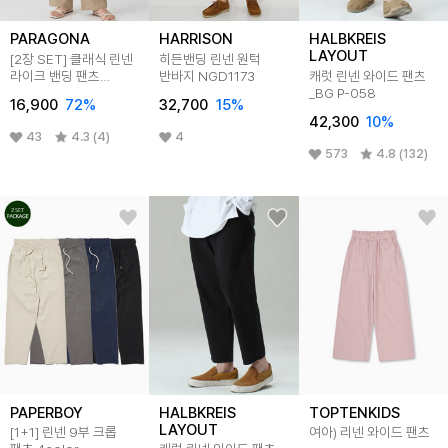
PARAGONA
HARRISON
HALBKREIS
LAYOUT
[2장 SET] 클래식 린넨
히든밴딩 린넨 원턱
라이크 밴딩 팬츠
반바지 NGD1173
캐럿 린넨 와이드 팬츠
W25LP101
_BG P-058
16,900
72
%
32,700
15
%
42,300
10
%
43
4.3 (4)
4
573
4.8 (132)
PAPERBOY
HALBKREIS
TOPTENKIDS
LAYOUT
[1+1] 린넨 9부 크롭
여아) 리넨 와이드 팬츠