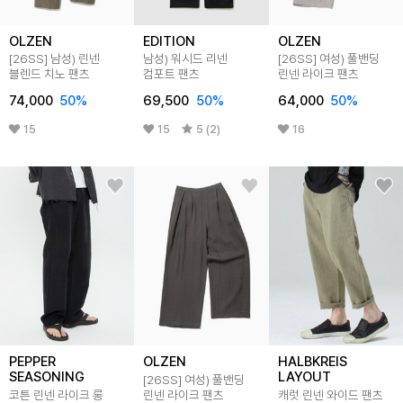
OLZEN
EDITION
OLZEN
[26SS]
남성) 린넨
남성) 워시드 리넨
[26SS]
여성) 풀밴딩
블렌드 치노 팬츠
컴포트 팬츠
린넨 라이크 팬츠
74,000
50
%
69,500
50
%
64,000
50
%
15
15
5 (2)
16
PEPPER
OLZEN
HALBKREIS
SEASONING
LAYOUT
[26SS]
여성) 풀밴딩
코튼 린넨 라이크 롱
린넨 라이크 팬츠
캐럿 린넨 와이드 팬츠