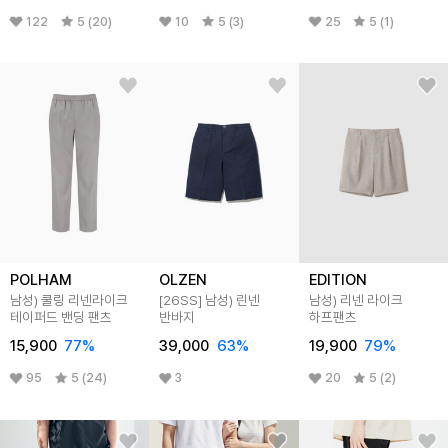
122
5 (20)
10
5 (3)
25
5 (1)
POLHAM
OLZEN
EDITION
남성) 쿨링 리넨라이크
[26SS]
남성) 린넨
남성) 리넨 라이크
테이퍼드 밴딩 팬츠
반바지
하프팬츠
15,900
77
%
39,000
63
%
19,900
79
%
95
5 (24)
3
20
5 (2)