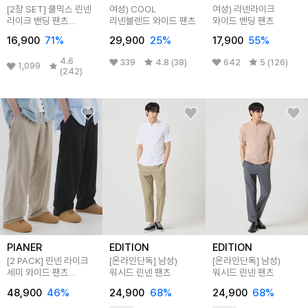
[2장 SET] 쿨믹스 린넨
여성) COOL
여성) 리넨라이크
라이크 밴딩 팬츠
리넨블렌드 와이드 팬츠
와이드 밴딩 팬츠
M25LP102
16,900
71
%
29,900
25
%
17,900
55
%
4.6
339
4.8 (38)
642
5 (126)
1,099
(242)
PIANER
EDITION
EDITION
[2 PACK] 린넨 라이크
[온라인단독]
남성)
[온라인단독]
남성)
세미 와이드 팬츠
워시드 린넨 팬츠
워시드 린넨 팬츠
(3color)
48,900
46
%
24,900
68
%
24,900
68
%