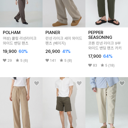
POLHAM
PIANER
PEPPER
SEASONING
여성) 쿨링 리넨라이크
린넨 라이크 세미 와이드
와이드 밴딩 팬츠
팬츠 (베이지)
코튼 린넨 라이크 9부
와이드 밴딩 팬츠 카키
19,900
60
%
26,900
41
%
17,900
64
%
29
5 (6)
141
5 (8)
83
5 (18)