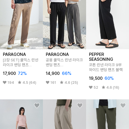
PARAGONA
PARAGONA
PEPPER
SEASONING
[2장 SET] 쿨믹스 린넨
공용 쿨믹스 린넨 라이크
라이크 밴딩 팬츠
밴딩 팬츠
코튼 린넨 라이크 9부
M25LP102_W25LP101
M25LP102&W25LP101
와이드 밴딩 팬츠 블랙
17,900
72
%
14,900
66
%
19,500
60
%
194
4.5 (64)
161
4.6 (25)
52
4.6 (16)