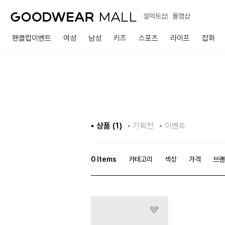
셀렉트샵
폴햄샵
팬클럽이벤트
여성
남성
키즈
스포츠
라이프
잡화
상품 (
1
)
기획전
이벤트
0
Items
카테고리
색상
가격
브