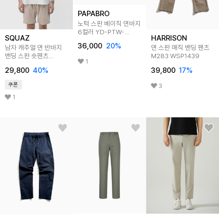
PAPABRO
노턱 스판 베이직 면바지
6컬러 YD-PTW-
SQUAZ
HARRISON
944,5,6,7,8,9
36,000
20
%
남자 캐주얼 면 반바지
면 스판 매직 밴딩 팬츠
밴딩 스판 숏팬츠
M283 WSP1439
1
SGPT006
29,800
40
%
39,800
17
%
쿠폰
3
1