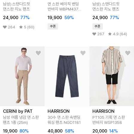
남성) 스탠다드핏
면 스판 베이직 밴딩
남성) 스탠다드핏
면스판 치노 팬츠
반바지 WBPM437
면스판 치노 팬츠
WSP1479
24,900
77
%
19,900
59
%
24,900
77
%
쿠폰
쿠폰
264
5 (60)
267
4.9 (64)
CERINI by PAT
HARRISON
HARRISON
남성 여름 냉감 면 스판
30수 면 스판 속밴딩
PT105 기획 면 스판
팬츠 1종 (25m)
워싱 팬츠 NGD1181
반바지 WSP1358
19,900
80
%
40,800
58
%
20,000
14
%