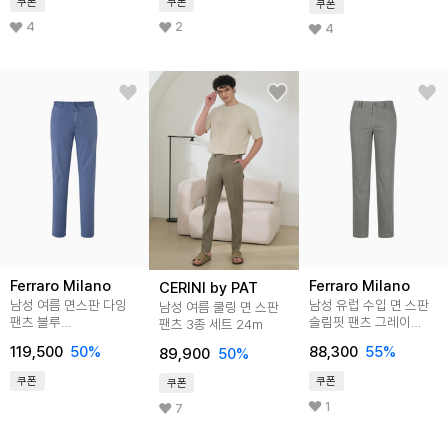
쿠폰
쿠폰
쿠폰
4
2
4
Ferraro Milano
Ferraro Milano
CERINI by PAT
남성 여름 면스판 다잉
남성 유럽 수입 면 스판
남성 여름 쿨링 면 스판
팬츠 블루
슬림핏 팬츠 그레이
팬츠 3종 세트 24m
(AM0DSL25143)
(A0C735134)
119,500
50
%
88,300
55
%
89,900
50
%
쿠폰
쿠폰
쿠폰
1
7