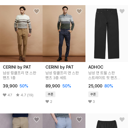
CERINI by PAT
CERINI by PAT
ADHOC
남성 링클프리 면 스판
남성 링클프리 면 스판
남성 면 트윌 스판
팬츠 1종
팬츠 3종 세트
스트레이트 핏 팬츠
(BLACK) (HA2LP01-
39,900
50
%
89,900
50
%
25,000
80
%
39)
쿠폰
쿠폰
47
4.7 (19)
2
3