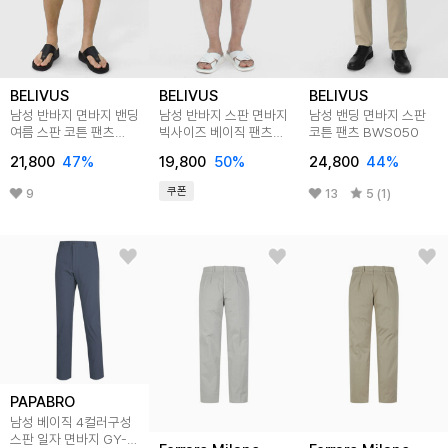
BELIVUS
BELIVUS
BELIVUS
남성 반바지 면바지 밴딩
남성 반바지 스판 면바지
남성 밴딩 면바지 스판
여름 스판 코튼 팬츠
빅사이즈 베이직 팬츠
코튼 팬츠 BWS050
BHL104
BWS078
21,800
47
%
19,800
50
%
24,800
44
%
쿠폰
9
13
5 (1)
PAPABRO
남성 베이직 4컬러구성
스판 일자 면바지 GY-