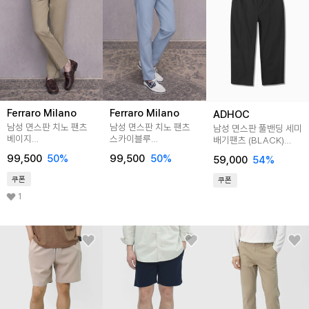
Ferraro Milano
Ferraro Milano
ADHOC
남성 면스판 치노 팬츠
남성 면스판 치노 팬츠
남성 면스판 풀밴딩 세미
베이지
스카이블루
배기팬츠 (BLACK)
(AM0DSL20553)
(AM0DSL20542)
(HA7LP03)
99,500
50
%
99,500
50
%
59,000
54
%
쿠폰
쿠폰
1