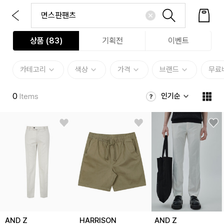
상품 (
83
)
기획전
이벤트
카테고리
색상
가격
브랜드
무료
0
인기순
Items
AND Z
HARRISON
AND Z