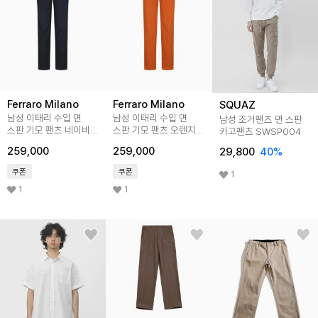
Ferraro Milano
Ferraro Milano
SQUAZ
남성 이태리 수입 면
남성 이태리 수입 면
남성 조거팬츠 면 스판
스판 기모 팬츠 네이비
스판 기모 팬츠 오렌지
카고팬츠 SWSP004
(A0C745149)
(A0C745166)
259,000
259,000
29,800
40
%
쿠폰
쿠폰
1
1
1