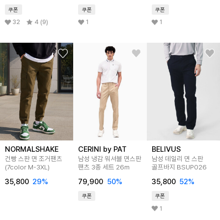
쿠폰
쿠폰
쿠폰
32
4 (9)
1
1
NORMALSHAKE
CERINI by PAT
BELIVUS
건빵 스판 면 조거팬츠
남성 냉감 워셔블 면스판
남성 데일리 면 스판
(7color M-3XL)
팬츠 3종 세트 26m
골프바지 BSUP026
35,800
29
%
79,900
50
%
35,800
52
%
쿠폰
쿠폰
1