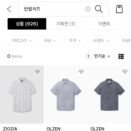
상품 (
926
)
기획전 (1)
이벤트
카테고리
색상
가격
브랜드
무료
0
인기순
Items
ZIOZIA
OLZEN
OLZEN