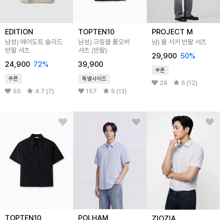
EDITION
TOPTEN10
PROJECT M
남성) 에어도트 솔리드
남성) 크링클 풀오버
남) 쿨 서커 반팔 셔츠
반팔 셔츠
셔츠 (반팔)
29,900
50
%
24,900
72
%
39,900
쿠폰
쿠폰
특별사이즈
29
5 (12)
50
4.7 (7)
157
5 (13)
TOPTEN10
POLHAM
ZIOZIA