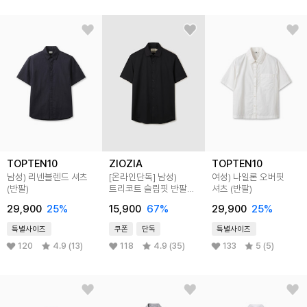
TOPTEN10
ZIOZIA
TOPTEN10
남성) 리넨블렌드 셔츠
[온라인단독]
남성)
여성) 나일론 오버핏
(반팔)
트리코트 슬림핏 반팔
셔츠 (반팔)
셔츠
29,900
25
%
15,900
67
%
29,900
25
%
특별사이즈
쿠폰
단독
특별사이즈
120
4.9 (13)
118
4.9 (35)
133
5 (5)