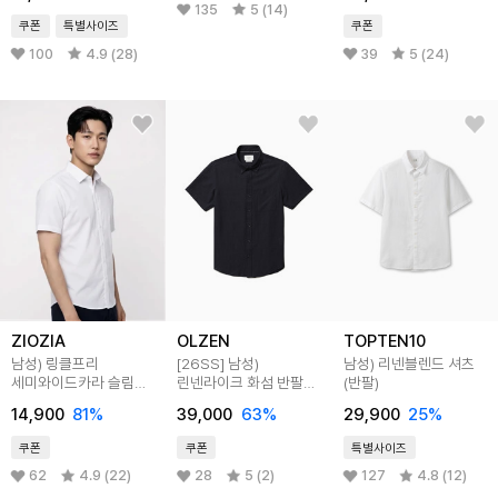
135
5 (14)
쿠폰
특별사이즈
쿠폰
100
4.9 (28)
39
5 (24)
ZIOZIA
OLZEN
TOPTEN10
남성) 링클프리
[26SS]
남성)
남성) 리넨블렌드 셔츠
세미와이드카라 슬림핏
린넨라이크 화섬 반팔
(반팔)
반팔 셔츠
셔츠
14,900
81
%
39,000
63
%
29,900
25
%
쿠폰
쿠폰
특별사이즈
62
4.9 (22)
28
5 (2)
127
4.8 (12)