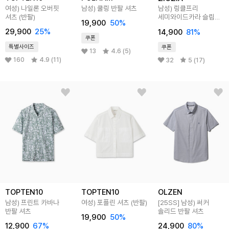
여성) 나일론 오버핏
남성) 쿨링 반팔 셔츠
남성) 링클프리
셔츠 (반팔)
세미와이드카라 슬림핏
19,900
50
%
반팔 셔츠
29,900
25
%
14,900
81
%
쿠폰
특별사이즈
쿠폰
13
4.6 (5)
160
4.9 (11)
32
5 (17)
TOPTEN10
TOPTEN10
OLZEN
남성) 프린트 카바나
여성) 포플린 셔츠 (반팔)
[25SS]
남성) 써커
반팔 셔츠
솔리드 반팔 셔츠
19,900
50
%
12,900
67
%
24,900
80
%