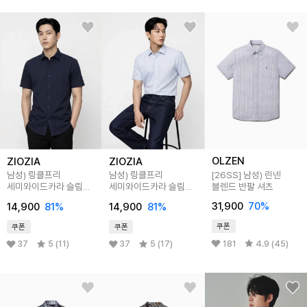
OLZEN
ZIOZIA
ZIOZIA
[26SS]
남성) 린넨
남성) 링클프리
남성) 링클프리
블렌드 반팔 셔츠
세미와이드카라 슬림핏
세미와이드카라 슬림핏
반팔 셔츠
반팔 셔츠
31,900
70
%
14,900
81
%
14,900
81
%
쿠폰
쿠폰
쿠폰
181
4.9 (45)
37
5 (11)
37
5 (17)