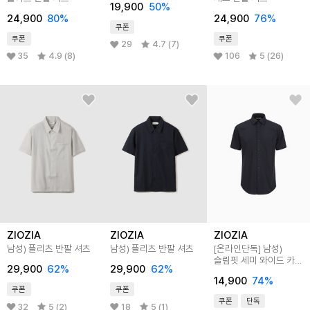
19,900
50
%
24,900
80
%
24,900
76
%
쿠폰
쿠폰
쿠폰
29
4.7 (7)
35
4.9 (8)
106
5 (26)
ZIOZIA
ZIOZIA
ZIOZIA
남성) 플리츠 반팔 셔츠
남성) 플리츠 반팔 셔츠
[온라인단독]
남성)
슬림핏 세미 와이드 카라
29,900
62
%
29,900
62
%
반팔 셔츠
14,900
74
%
쿠폰
쿠폰
쿠폰
단독
32
5 (2)
18
5 (1)