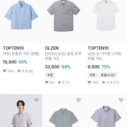
TOPTEN10
OLZEN
TOPTEN10
여성) 포플린 셔츠 (반팔)
[26SS]
남성) 슬럽 포켓
남성) 논 아이론 스마트
반팔 셔츠
반팔 셔츠
19,900
50
%
33,900
68
%
9,900
75
%
106
4.9 (8)
쿠폰
쿠폰
특별사이즈
30
5 (7)
105
4.4 (11)