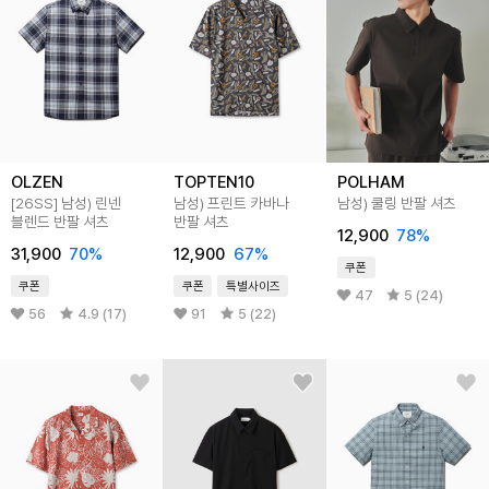
OLZEN
TOPTEN10
POLHAM
[26SS]
남성) 린넨
남성) 프린트 카바나
남성) 쿨링 반팔 셔츠
블렌드 반팔 셔츠
반팔 셔츠
12,900
78
%
31,900
70
%
12,900
67
%
쿠폰
쿠폰
쿠폰
특별사이즈
47
5 (24)
56
4.9 (17)
91
5 (22)