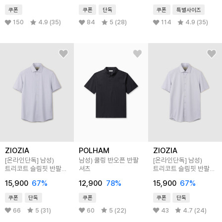
쿠폰
쿠폰
단독
쿠폰
특별사이즈
150
4.9 (35)
84
5 (28)
114
4.9 (35)
ZIOZIA
POLHAM
ZIOZIA
[온라인단독]
남성)
남성) 쿨링 반오픈 반팔
[온라인단독]
남성)
트리코트 슬림핏 반팔
셔츠
트리코트 슬림핏 반팔
셔츠
셔츠
15,900
67
%
12,900
78
%
15,900
67
%
쿠폰
단독
쿠폰
쿠폰
단독
66
5 (31)
60
5 (22)
43
4.7 (24)