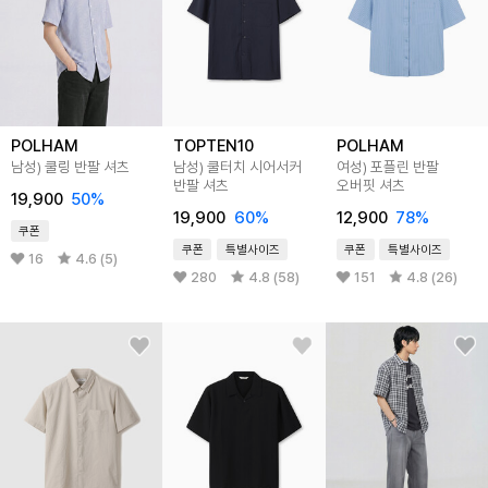
POLHAM
TOPTEN10
POLHAM
남성) 쿨링 반팔 셔츠
남성) 쿨터치 시어서커
여성) 포플린 반팔
반팔 셔츠
오버핏 셔츠
19,900
50
%
19,900
60
%
12,900
78
%
쿠폰
쿠폰
특별사이즈
쿠폰
특별사이즈
16
4.6 (5)
280
4.8 (58)
151
4.8 (26)