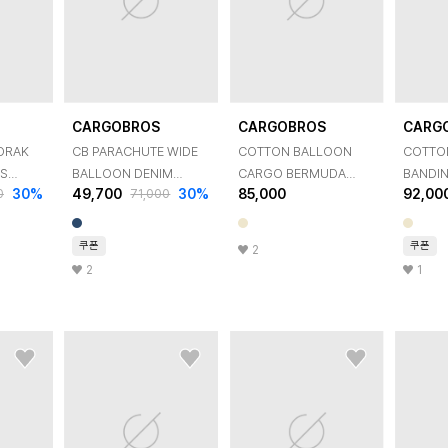
CARGOBROS
CARGOBROS
CARG
NORAK
CB PARACHUTE WIDE
COTTON BALLOON
COTTON
TS
BALLOON DENIM
CARGO BERMUDA
BANDI
30
%
49,700
30
%
85,000
92,00
0
71,000
PANTS (BLUE)
PANTS (BEIGE)
PANTS 
쿠폰
쿠폰
2
2
1