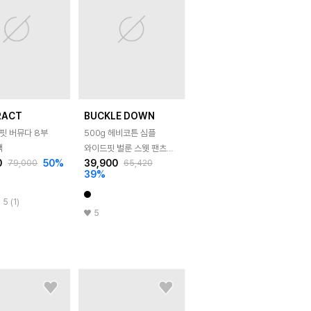
RACT
BUCKLE DOWN
핏 버뮤다 8부
500g 헤비코튼 심플
랙
와이드핏 벌룬 스웻 팬츠
0
50
%
39,900
79,000
65,420
(BLACK)
39
%
5 (1)
5