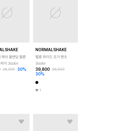
ALSHAKE
NORMALSHAKE
 메쉬 올밴딩 벌룬
벌룬 와이드 조거 팬츠
바지 3color
3color
0
30
%
39,800
28,300
56,900
30
%
1