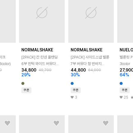
NORMALSHAKE
NORMALSHAKE
NUEL
라이크
[2PACK] 칸 린넨 올밴딩
[2PACK] 사이드스냅 벌룬
벌룬핏 
color)
6부 핀턱 와이드 버뮤다
7부 버뮤다 청 반바지
3color
34,800
44,800
27,90
0
49,700
64,000
벌룬 반바지 4color
3color
29
%
30
%
64
%
쿠폰
쿠폰
쿠폰
3
25