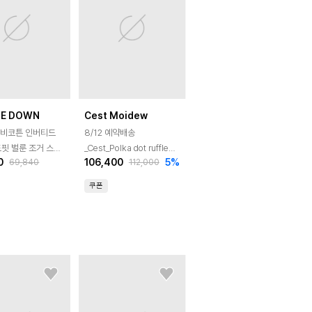
LE DOWN
Cest Moidew
헤비코튼 인버티드
8/12 예약배송
핏 벌룬 조거 스웻
_Cest_Polka dot ruffle
0
106,400
5
%
69,840
112,000
ELANGE GREY)
balloon pants
쿠폰