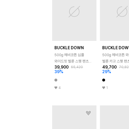
BUCKLE DOWN
BUCKLE DOW
500g 헤비코튼 심플
500g 헤비코튼 
와이드핏 벌룬 스웻 팬츠
벌룬 카고 스웻 팬
39,900
49,700
65,420
70,82
(MELANGE GREY)
(BLACK)
39
%
29
%
4
1