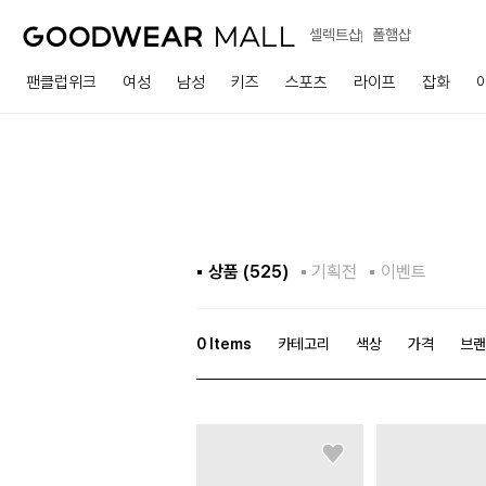
셀렉트샵
폴햄샵
팬클럽위크
여성
남성
키즈
스포츠
라이프
잡화
상품 (
525
)
기획전
이벤트
0
Items
카테고리
색상
가격
브