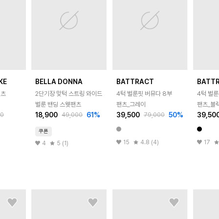
KE
BELLA DONNA
BATTRACT
BATT
팬츠
2단기장 맞턱 스트링 와이드
4턱 벌룬핏 버뮤다 8부
4턱 벌룬
벌룬 밴딩 스웻팬츠
팬츠_그레이
팬츠_블
18,900
61
%
39,500
50
%
39,50
00
49,000
79,000
쿠폰
15
4.8 (4)
17
4
5 (1)