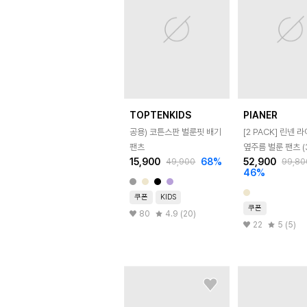
TOPTENKIDS
PIANER
공용) 코튼스판 벌룬핏 배기
[2 PACK] 린넨 
팬츠
옆주름 벌룬 팬츠 (3
15,900
68
%
52,900
49,900
99,80
46
%
쿠폰
KIDS
쿠폰
80
4.9 (20)
22
5 (5)