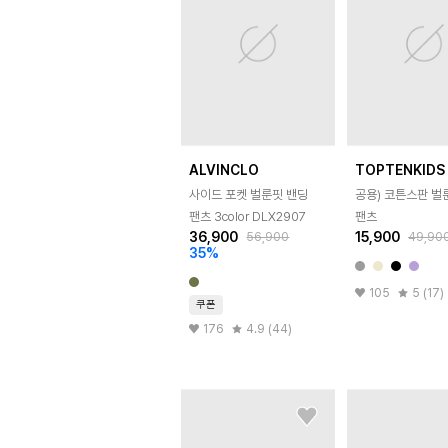
ALVINCLO
TOPTENKIDS
사이드 포켓 벌룬핏 밴딩
공용) 코튼스판 벌
팬츠 3color DLX2907
팬츠
36,900
15,900
56,900
49,90
35
%
105
5 (17)
쿠폰
176
4.9 (44)