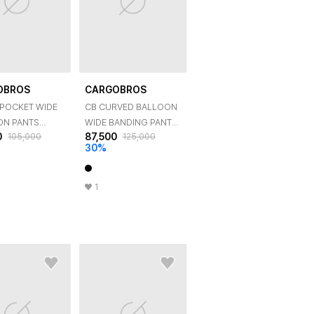
OBROS
CARGOBROS
 POCKET WIDE
CB CURVED BALLOON
ON PANTS
WIDE BANDING PANTS
0
87,500
105,000
125,000
UNDY)
(BLACK)
30
%
1