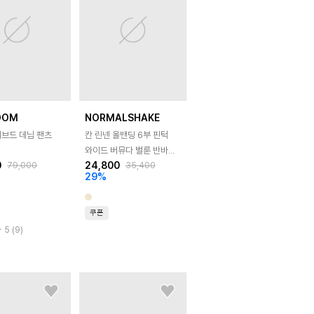
OOM
NORMALSHAKE
커브드 데님 팬츠
칸 린넨 올밴딩 6부 핀턱
와이드 버뮤다 벌룬 반바지
0
24,800
79,000
35,400
4color
29
%
쿠폰
5 (9)