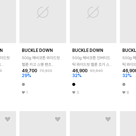
N
BUCKLE DOWN
BUCKLE DOWN
BUCK
와이드핏
500g 헤비코튼 와이드핏
500g 헤비코튼 인버티드
500g 
츠
벌룬 카고 스웻 팬츠
턱 와이드핏 벌룬 조거 스웻
턱 와이드
49,700
46,900
46,90
0
70,820
69,840
(MELANGE GREY)
팬츠 (BLACK)
팬츠 (M
29
%
32
%
32
%
1
3
8