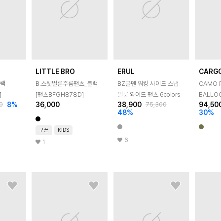
LITTLE BRO
ERUL
CARG
블랙
B.스웻벌룬주름팬츠_블랙
BZ골덴 워킹 사이드 스냅
CAMO P
]
[팬츠BFGH878D]
벌룬 와이드 팬츠 6colors
BALLO
8
%
36,000
38,900
94,50
0
75,300
(BLACK
48
%
30
%
쿠폰
KIDS
6
1