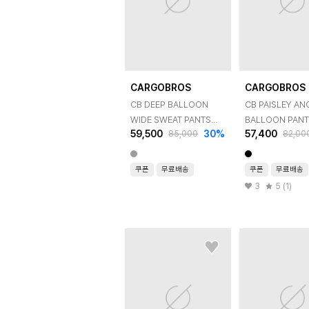
CARGOBROS
CARGOBROS
CB DEEP BALLOON
CB PAISLEY A
WIDE SWEAT PANTS
BALLOON PAN
59,500
30
%
57,400
85,000
82,00
(GRAY)
(BLACK)
쿠폰
무료배송
쿠폰
무료배송
3
5 (1)