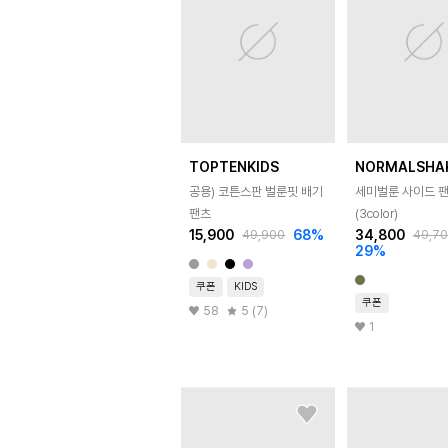
TOPTENKIDS
NORMALSHA
공용) 코튼스판 벌룬핏 배기
세미벌룬 사이드 
팬츠
(3color)
15,900
68
%
34,800
49,900
49,7
29
%
쿠폰
KIDS
쿠폰
58
5 (7)
1