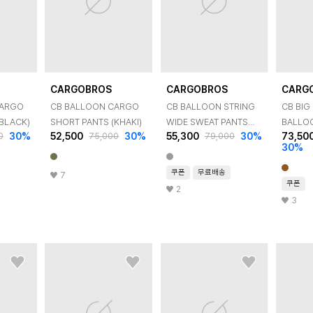
CARGOBROS
CARGOBROS
CARG
CARGO
CB BALLOON CARGO
CB BALLOON STRING
CB BIG
ORT PANTS (BLACK)
SHORT PANTS (KHAKI)
WIDE SWEAT PANTS
BALLO
30
%
52,500
30
%
55,300
30
%
73,50
0
75,000
79,000
(GRAY)
(BURG
30
%
쿠폰
무료배송
7
쿠폰
2
3