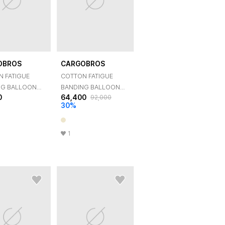
OBROS
CARGOBROS
 FATIGUE
COTTON FATIGUE
NG BALLOON
BANDING BALLOON
0
64,400
92,000
(BEIGE)
PANTS (IVORY)
30
%
1