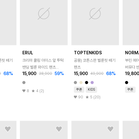
ERUL
TOPTENKIDS
NORM
룬핏 배기
크리마 쿨링 아이스 앞 투턱
공용) 코튼스판 벌룬핏 배기
부린 에어
밴딩 벌룬 와이드 팬츠
팬츠
버뮤다 반
68
%
15,900
59
%
15,900
68
%
19,80
0
38,900
49,900
3colors
쿠폰
KIDS
쿠폰
8
4 (2)
90
5 (20)