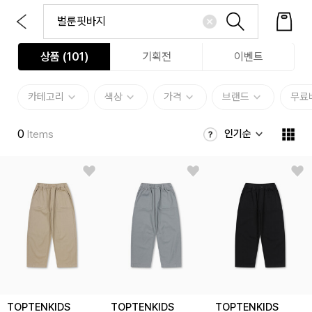
상품 (
101
)
기획전
이벤트
카테고리
색상
가격
브랜드
무료
0
인기순
Items
TOPTENKIDS
TOPTENKIDS
TOPTENKIDS