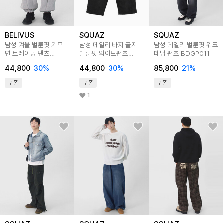
BELIVUS
SQUAZ
SQUAZ
남성 겨울 벌룬핏 기모
남성 데일리 바지 골지
남성 데일리 벌룬핏 워크
면 트레이닝 팬츠
벌룬핏 와이드팬츠
데님 팬츠 BDGP011
BFLP001
SMLP001
44,800
30
%
44,800
30
%
85,800
21
%
쿠폰
쿠폰
쿠폰
1