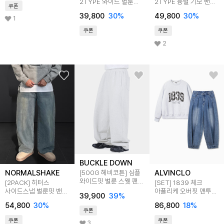
2TYPE 와이드 벌룬
2TYPE 융털 기모 밴딩
쿠폰
커브드핏 기모 팬츠
투턱 벌룬핏 청바지
39,800
30
%
49,800
30
%
(3color)
(3color)
1
쿠폰
쿠폰
2
BUCKLE DOWN
NORMALSHAKE
ALVINCLO
[500G 헤비코튼] 심플
와이드핏 벌룬 스웻 팬츠
[2PACK] 히터스
[SET] 1839 체크
(MELANGE WHITE)
사이드스냅 벌룬핏 밴딩
아플리케 오버핏 맨투맨
39,900
39
%
청바지 (2color)
핀턱 워시드 벌룬 데님
54,800
30
%
86,800
18
%
팬츠 셋업
쿠폰
쿠폰
쿠폰
3