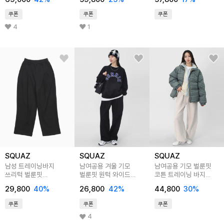
SCONP002
쿠폰
쿠폰
쿠폰
4
1
SQUAZ
SQUAZ
SQUAZ
남성 트레이닝바지
남여공용 겨울 기모
남여공용 기모 벌룬핏
쓰리턱 벌룬핏
벌룬핏 원턱 와이드
코튼 트레이닝 바지
와이드팬츠 SJJ054
트레이닝 팬츠 SJJ061
SFLP007
29,800
40
%
26,800
42
%
44,800
30
%
쿠폰
쿠폰
쿠폰
4