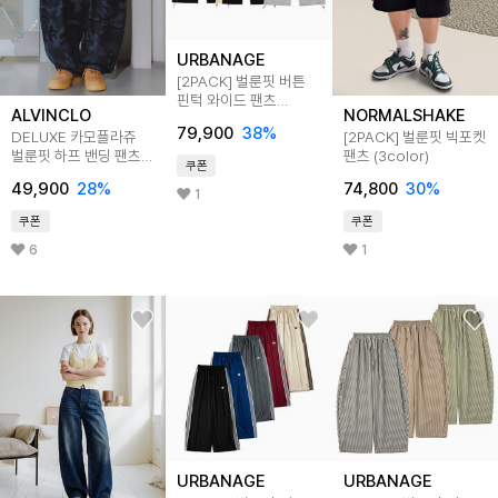
URBANAGE
[2PACK] 벌룬핏 버튼
핀턱 와이드 팬츠
ALVINCLO
NORMALSHAKE
_3color
79,900
38
%
DELUXE 카모플라쥬
[2PACK] 벌룬핏 빅포켓
벌룬핏 하프 밴딩 팬츠
팬츠 (3color)
쿠폰
2color DLX2923
49,900
28
%
74,800
30
%
1
쿠폰
쿠폰
6
1
URBANAGE
URBANAGE