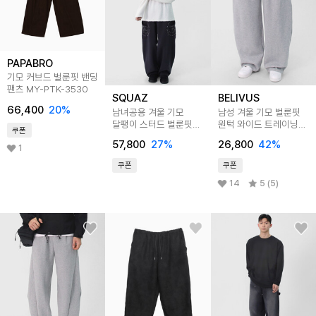
PAPABRO
기모 커브드 벌룬핏 밴딩
팬츠 MY-PTK-3530
SQUAZ
BELIVUS
66,400
20
%
남녀공용 겨울 기모
남성 겨울 기모 벌룬핏
달팽이 스터드 벌룬핏
원턱 와이드 트레이닝
쿠폰
방한팬츠 SHXP001
팬츠 BJJ060
57,800
27
%
26,800
42
%
1
쿠폰
쿠폰
14
5 (5)