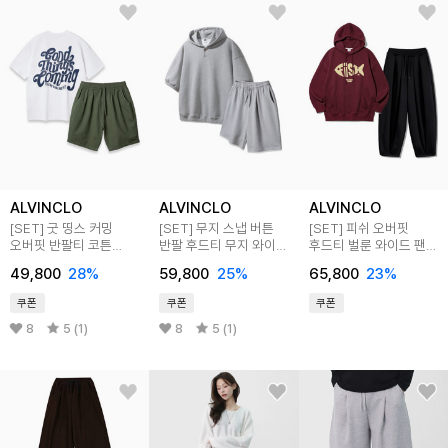
ALVINCLO
ALVINCLO
ALVINCLO
[SET] 굿 띵스 커밍
[SET] 무지 스냅 버튼
[SET] 피쉬 오버핏
오버핏 반팔티 코튼
반팔 후드티 무지 와이드
후드티 벌룬 와이드 팬츠
와이드 벌룬핏 하프팬츠
벌룬핏 밴딩 하프팬츠
셋업
49,800
28
%
59,800
25
%
65,800
23
%
셋업
셋업
쿠폰
쿠폰
쿠폰
8
5 (1)
8
5 (1)