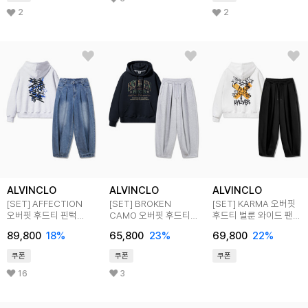
2
2
ALVINCLO
ALVINCLO
ALVINCLO
[SET] AFFECTION
[SET] BROKEN
[SET] KARMA 오버핏
오버핏 후드티 핀턱
CAMO 오버핏 후드티
후드티 벌룬 와이드 팬츠
워시드 벌룬 데님 팬츠
벌룬 와이드 팬츠 셋업
셋업
89,800
18
%
65,800
23
%
69,800
22
%
셋업
쿠폰
쿠폰
쿠폰
16
3