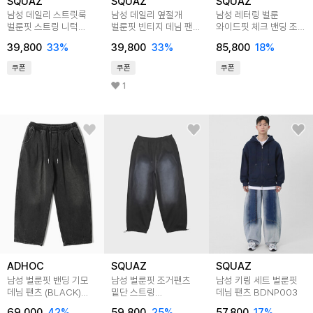
SQUAZ
SQUAZ
SQUAZ
남성 데일리 스트릿룩
남성 데일리 옆절개
남성 레터링 벌룬
벌룬핏 스트링 니턱
벌룬핏 빈티지 데님 팬츠
와이드핏 체크 밴딩 조거
카고팬츠 SIRP008
SRTP007
팬츠 SCONP009
39,800
33
%
39,800
33
%
85,800
18
%
쿠폰
쿠폰
쿠폰
1
ADHOC
SQUAZ
SQUAZ
남성 벌룬핏 밴딩 기모
남성 벌룬핏 조거팬츠
남성 키링 세트 벌룬핏
데님 팬츠 (BLACK)
밑단 스트링
데님 팬츠 BDNP003
(HBCDPA3)
트레이닝바지
69,000
42
%
59,800
25
%
57,800
17
%