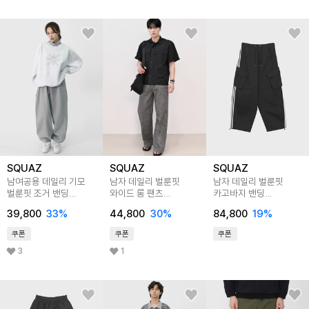
SQUAZ
SQUAZ
SQUAZ
남여공용 데일리 기모
남자 데일리 벌룬핏
남자 데일리 벌룬핏
벌룬핏 조거 밴딩
와이드 롱 팬츠
카고바지 밴딩
트레이닝 팬츠
SIRP023
와이드팬츠
39,800
33
%
44,800
30
%
84,800
19
%
STAGP001
SABMP002
쿠폰
쿠폰
쿠폰
3
1