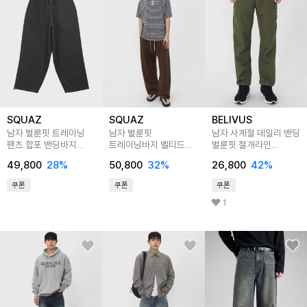
SQUAZ
SQUAZ
BELIVUS
남자 벌룬핏 트레이닝
남자 벌룬핏
남자 사계절 데일리 밴딩
팬츠 합포 밴딩바지
트레이닝바지 벨티드
벌룬핏 절개라인
SADDP001
포인트 팬츠 SGPT010
트레이닝 팬츠
49,800
28
%
50,800
32
%
26,800
42
%
BDKP001
쿠폰
쿠폰
쿠폰
1