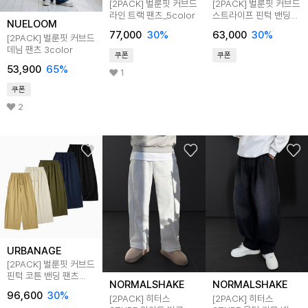
[2PACK] 벌룬핏 커브드
[2PACK] 벌룬핏 커브드
라인 트랙 팬츠_5color
스트라이프 핀턱 밴딩
NUELOOM
팬츠_3color
77,000
30
%
63,000
30
%
[2PACK] 벌룬핏 커브드
데님 팬츠 3color
쿠폰
쿠폰
53,900
65
%
1
쿠폰
2
URBANAGE
[2PACK] 벌룬핏 커브드
핀턱 코튼 밴딩 팬츠
NORMALSHAKE
NORMALSHAKE
_5color
96,600
30
%
[2PACK] 히터스
[2PACK] 히터스