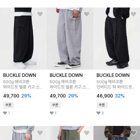
BUCKLE DOWN
BUCKLE DOWN
BUCKLE DOWN
500g 헤비코튼
500g 헤비코튼
500g 헤비코튼
와이드핏 벌룬 카고 스웻
와이드핏 벌룬 카고 스웻
인버티드 턱 와이드핏
팬츠 (BLACK)
팬츠 (MELANGE
벌룬 조거 스웻 팬츠
49,700
29
%
49,700
29
%
46,900
32
%
GREY)
(BLACK)
쿠폰
쿠폰
쿠폰
1
1
3