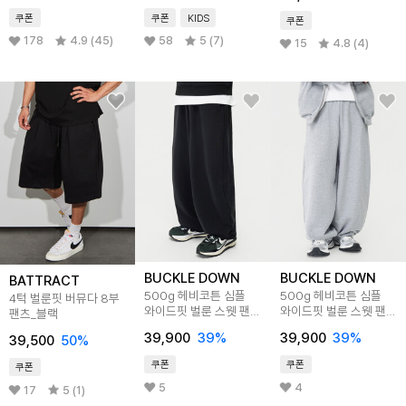
쿠폰
쿠폰
KIDS
쿠폰
178
4.9 (45)
58
5 (7)
15
4.8 (4)
BUCKLE DOWN
BUCKLE DOWN
BATTRACT
500g 헤비코튼 심플
500g 헤비코튼 심플
4턱 벌룬핏 버뮤다 8부
와이드핏 벌룬 스웻 팬츠
와이드핏 벌룬 스웻 팬츠
팬츠_블랙
(BLACK)
(MELANGE GREY)
39,900
39
%
39,900
39
%
39,500
50
%
쿠폰
쿠폰
쿠폰
5
4
17
5 (1)