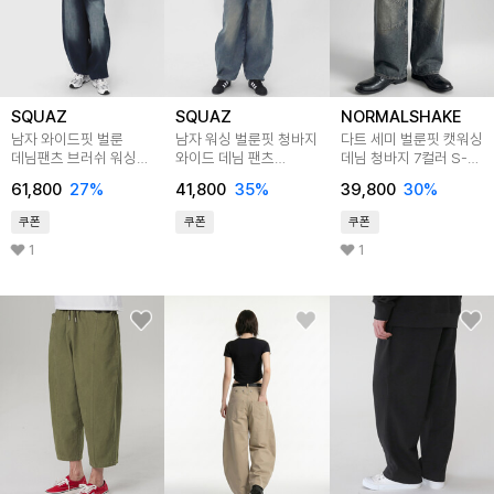
SQUAZ
SQUAZ
NORMALSHAKE
남자 와이드핏 벌룬
남자 워싱 벌룬핏 청바지
다트 세미 벌룬핏 캣워싱
데님팬츠 브러쉬 워싱
와이드 데님 팬츠
데님 청바지 7컬러 S-
청바지 STOP046
SACP002
XL
61,800
27
%
41,800
35
%
39,800
30
%
쿠폰
쿠폰
쿠폰
1
1