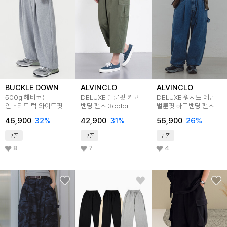
BUCKLE DOWN
ALVINCLO
ALVINCLO
500g 헤비코튼
DELUXE 벌룬핏 카고
DELUXE 워시드 데님
인버티드 턱 와이드핏
밴딩 팬츠 3color
벌룬핏 하프밴딩 팬츠
벌룬 조거 스웻 팬츠
DLX3003
DLX2923
46,900
32
%
42,900
31
%
56,900
26
%
(MELANGE GREY)
쿠폰
쿠폰
쿠폰
8
7
4