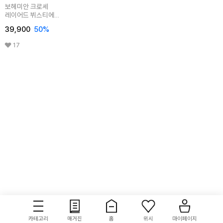
보헤미안 크로셰
레이어드 뷔스티에
원피스
39,900
50
%
17
카테고리
매거진
홈
위시
마이페이지