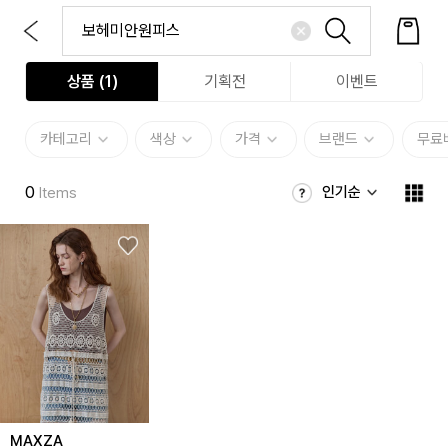
상품 (
1
)
기획전
이벤트
카테고리
색상
가격
브랜드
무료
0
인기순
Items
MAXZA