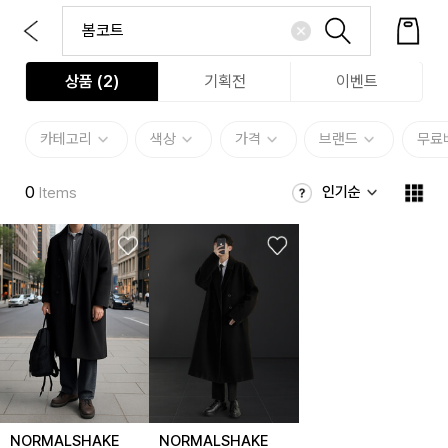
상품 (
2
)
기획전
이벤트
카테고리
색상
가격
브랜드
무료
0
인기순
Items
NORMALSHAKE
NORMALSHAKE