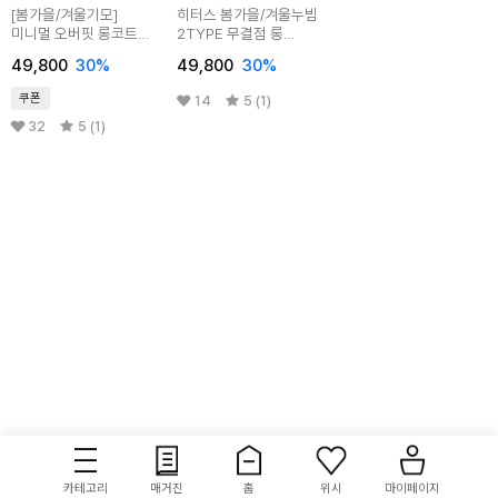
[봄가을/겨울기모]
히터스 봄가을/겨울누빔
미니멀 오버핏 롱코트
2TYPE 무결점 롱
(2TYPE)
맥코트
49,800
30
%
49,800
30
%
쿠폰
14
5 (1)
32
5 (1)
카테고리
매거진
홈
위시
마이페이지