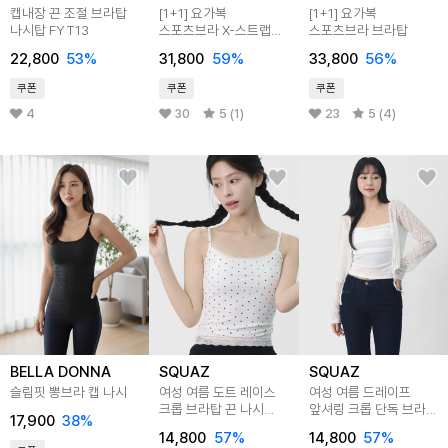
캡내장 끈 조절 브라탑
[1+1] 요가복
[1+1] 요가복
나시탑 FYT13
스포츠브라 X-스트랩
스포츠브라 브라탑
브라탑TM-FYT11
22,800
53
%
31,800
59
%
33,800
56
%
쿠폰
쿠폰
쿠폰
4
30
5 (1)
23
5 (4)
BELLA DONNA
SQUAZ
SQUAZ
슬림핏 뽕브라 캡 나시
여성 여름 도트 레이스
여성 여름 드레이프
크롭 브라탑 끈 나시
앞셔링 크롭 단독 브라탑
17,900
38
%
STE001
나시 STE004
14,800
57
%
14,800
57
%