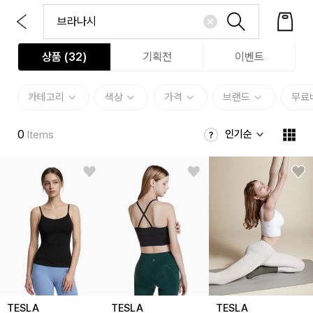
상품 (
32
)
기획전
이벤트
카테고리
색상
가격
브랜드
무료
0
인기순
Items
TESLA
TESLA
TESLA