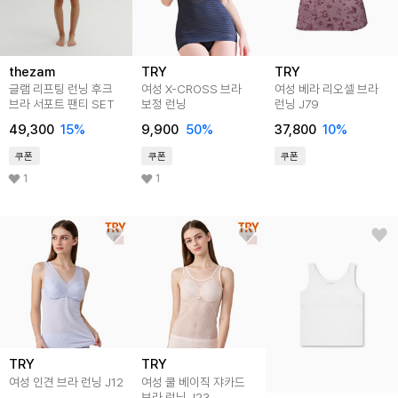
thezam
TRY
TRY
글램 리프팅 런닝 후크
여성 X-CROSS 브라
여성 베라 리오셀 브라
브라 서포트 팬티 SET
보정 런닝
런닝 J79
49,300
15
%
9,900
50
%
37,800
10
%
쿠폰
쿠폰
쿠폰
1
1
TRY
TRY
여성 인견 브라 런닝 J12
여성 쿨 베이직 쟈카드
브라 런닝 J23