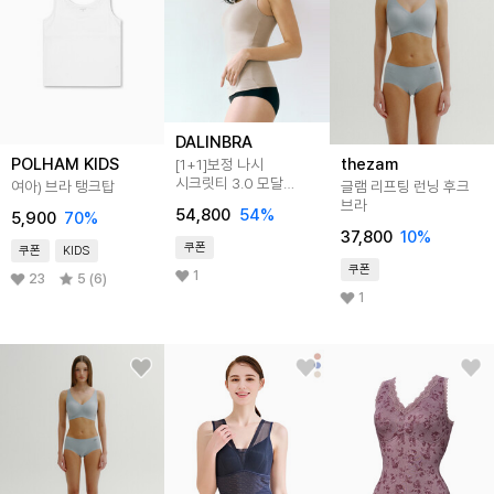
DALINBRA
POLHAM KIDS
thezam
[1+1]보정 나시
시크릿티 3.0 모달
여아) 브라 탱크탑
글램 리프팅 런닝 후크
소프트 2종
브라
54,800
54
%
5,900
70
%
37,800
10
%
쿠폰
쿠폰
KIDS
쿠폰
1
23
5 (6)
1