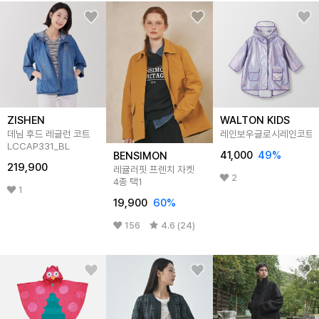
ZISHEN
WALTON KIDS
데님 후드 레글런 코트
레인보우글로시레인코트
LCCAP331_BL
41,000
49
%
BENSIMON
219,900
레귤러핏 프렌치 자켓
2
4종 택1
1
19,900
60
%
156
4.6 (24)