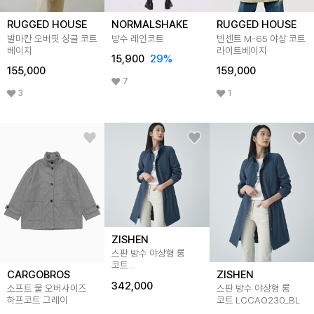
RUGGED HOUSE
NORMALSHAKE
RUGGED HOUSE
발마칸 오버핏 싱글 코트
방수 레인코트
빈센트 M-65 야상 코트
베이지
라이트베이지
15,900
29
%
155,000
159,000
7
3
1
ZISHEN
스판 방수 야상형 롱
코트
CARGOBROS
ZISHEN
LCCAO230_2color
342,000
소프트 울 오버사이즈
스판 방수 야상형 롱
하프코트 그레이
코트 LCCAO230_BL