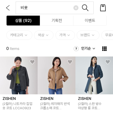
상품 (
92
)
기획전
이벤트
카테고리
색상
가격
브랜드
무료
0
인기순
Items
ZISHEN
ZISHEN
ZISHEN
(2컬러) 니트카라 집업
(2컬러) 레자패치 반넥
(2컬러) 스판 방수
숏 코트 LCCAO923
크롭소매 코트
야상형 롱 코트
LCCAP221
LCCAO230