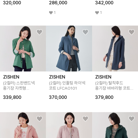
320,000
286,000
342,000
1
1
ZISHEN
ZISHEN
ZISHEN
(2컬러) 스판밴드넥
(2컬러) 인퀼팅 하이넥
(2컬러) 탈착후드
중기장 자켓형
코트 LFCAO101
중기장 바바리형 코트
사파리코트
LCCAP223
339,800
370,000
379,800
LCCAP222