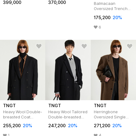
399,000
370,000
Balmacaan
Oversized Trench
Coat (Beige)
175,200
20
%
TNTR5F100I2
6
TNGT
TNGT
TNGT
Heavy Wool Double-
Heavy Wool Tailored
Herringbone
breasted Coat
Double-breasted
Oversized Single
(Black)
Coat (Black)
Coat (Red Brown)
255,200
20
%
247,200
20
%
271,200
20
%
TNCO5F101BK
TNCO5F102BK
TNCO5F103W2
1
4