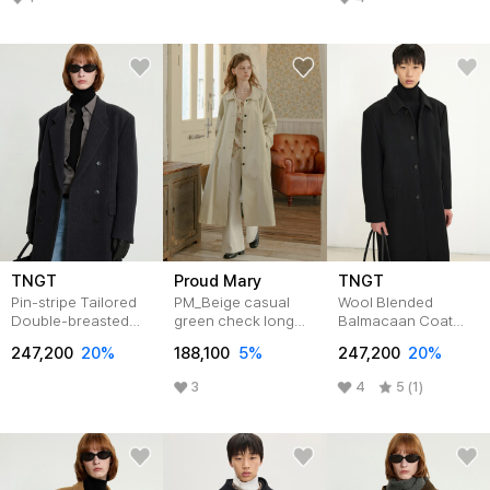
TNGT
Proud Mary
TNGT
Pin-stripe Tailored
PM_Beige casual
Wool Blended
Double-breasted
green check long
Balmacaan Coat
Coat (Gray)
coat
(Black)
247,200
20
%
188,100
5
%
247,200
20
%
TNCO5F102G2
TNCO5F100BK
3
4
5 (1)