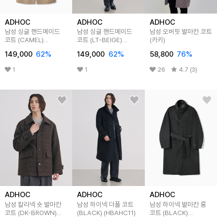
ADHOC
ADHOC
ADHOC
남성 싱글 핸드메이드
남성 싱글 핸드메이드
남성 오버핏 발마칸 코트
코트 (CAMEL)
코트 (LT-BEIGE)
(카키)
(HBAHC10)
(HBAHC10)
149,000
62
%
149,000
62
%
58,800
76
%
1
1
26
4.7 (3)
ADHOC
ADHOC
ADHOC
남성 칼라넥 숏 발마칸
남성 하이넥 더플 코트
남성 하이넥 발마칸 롱
코트 (DK-BROWN)
(BLACK) (HBAHC11)
코트 (BLACK)