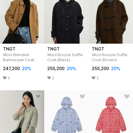
TNGT
TNGT
TNGT
Wool Blended
Wool Boucle Duffle
Wool Boucle Duffle
Balmacaan Coat
Coat (Black)
Coat (Brown)
(Camel)
TNCO5F104BK
TNCO5F104W2
247,200
20
%
255,200
20
%
255,200
20
%
TNCO5F100CM
3
2
2