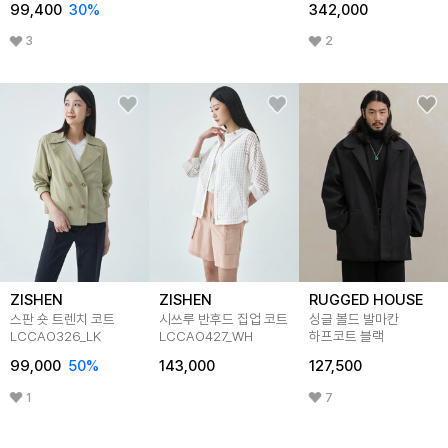
99,400
30
%
342,000
3
2
ZISHEN
ZISHEN
RUGGED HOUSE
스판 숏 트렌치 코트
시쓰루 반후드 집업 코트
싱글 볼드 발마칸
LCCAO326_LK
LCCAO427_WH
하프코트 블랙
99,000
50
%
143,000
127,500
1
7