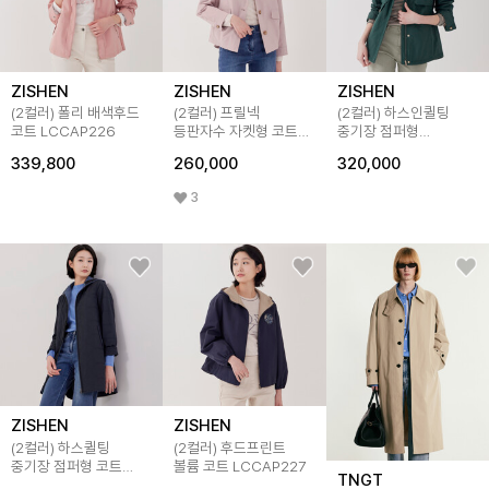
ZISHEN
ZISHEN
ZISHEN
(2컬러) 폴리 배색후드
(2컬러) 프릴넥
(2컬러) 하스인퀼팅
코트 LCCAP226
등판자수 자켓형 코트
중기장 점퍼형
LCCAP224
사파리코트 LCCAP122
339,800
260,000
320,000
3
ZISHEN
ZISHEN
(2컬러) 하스퀼팅
(2컬러) 후드프린트
중기장 점퍼형 코트
볼륨 코트 LCCAP227
TNGT
LCCAP121