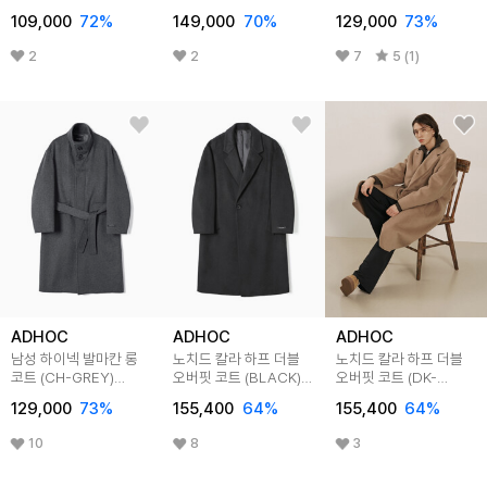
(HBAHC14)
(HBAHC13)
109,000
72
%
149,000
70
%
129,000
73
%
2
2
7
5 (1)
ADHOC
ADHOC
ADHOC
남성 하이넥 발마칸 롱
노치드 칼라 하프 더블
노치드 칼라 하프 더블
코트 (CH-GREY)
오버핏 코트 (BLACK)
오버핏 코트 (DK-
(HBAHC13)
(HBAHC80)
BEIGE) (HBAHC80)
129,000
73
%
155,400
64
%
155,400
64
%
10
8
3