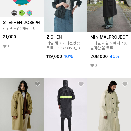
STEPHEN JOSEPH
레인판초(유아동 우비)
31,000
ZISHEN
MINIMALPROJECT
메탈 체크 가디건형 숏
미니멀 시퀀스 패치포켓
1
코트 LCCAO428_DE
발마칸 울 코트
MCO105 3color
119,000
16
%
268,000
46
%
2