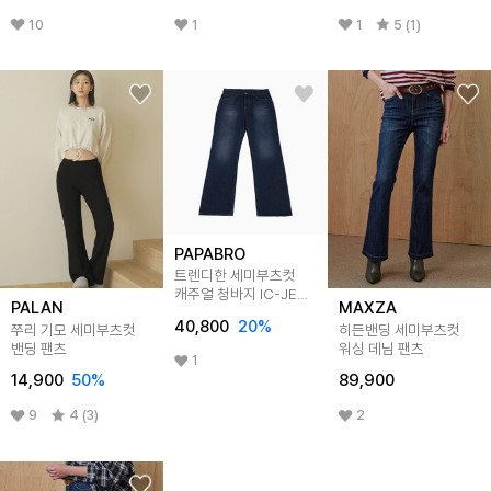
10
1
1
5 (1)
PAPABRO
트렌디한 세미부츠컷
캐주얼 청바지 IC-JEA-
PALAN
MAXZA
H070
40,800
20
%
쭈리 기모 세미부츠컷
히든밴딩 세미부츠컷
밴딩 팬츠
워싱 데님 팬츠
1
14,900
50
%
89,900
9
4 (3)
2