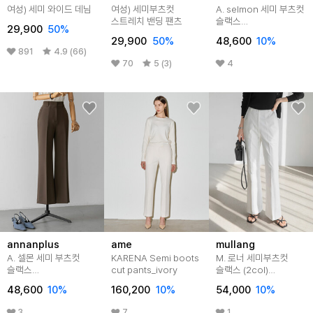
여성) 세미 와이드 데님
여성) 세미부츠컷
A. selmon 세미 부츠컷
스트레치 밴딩 팬츠
슬랙스
29,900
50
%
[팬츠C0227Q10]
29,900
50
%
48,600
10
%
891
4.9 (66)
70
5 (3)
4
annanplus
ame
mullang
A. 셀몬 세미 부츠컷
KARENA Semi boots
M. 로너 세미부츠컷
슬랙스
cut pants_ivory
슬랙스 (2col)
[팬츠C0227Q10]
[팬츠E0210P02]
48,600
10
%
160,200
10
%
54,000
10
%
빅사이즈
3
7
1