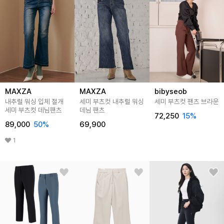
MAXZA
MAXZA
bibyseob
내추럴 워싱 입체 절개
세미 부츠컷 내추럴 워싱
세미 부츠컷 팬츠 브라운
세미 부츠컷 데님팬츠
데님 팬츠
72,250
15
%
89,000
50
%
69,900
1