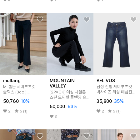
mullang
MOUNTAIN
BELIVUS
VALLEY
M. 셀몬 세미부츠컷
남성 진청 세미부츠컷
슬랙스 (3col)
[2PACK] 여성 나일론
빅사이즈 워싱 데님진
[팬츠C0227Q10]
스판 모찌핏 풀밴딩 슬림
BIP054
50,760
10
%
35,800
35
%
세미부츠컷 팬츠
50,000
63
%
MVP6144W
2
5 (1)
2
5 (1)
3