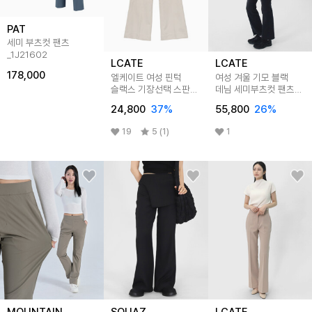
PAT
세미 부츠컷 팬츠
_1J21602
LCATE
LCATE
178,000
엘케이트 여성 핀턱
여성 겨울 기모 블랙
슬랙스 기장선택 스판
데님 세미부츠컷 팬츠
세미부츠컷 정장바지
LPIG003
24,800
37
%
55,800
26
%
LABP003
19
5 (1)
1
MOUNTAIN
SQUAZ
LCATE