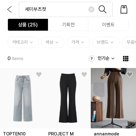
상품 (
25
)
기획전
이벤트
카테고리
색상
가격
브랜드
무료
0
인기순
Items
TOPTEN10
PROJECT M
annanmode