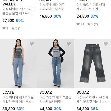
VALLEY
여성 로우 레이어드
여성 슬랙스 기장선택
여성 나일론 스판 모찌핏
세미와이드 부츠컷
세미부츠컷 스판
풀밴딩 슬림 세미부츠컷
슬랙스 SLEE023
히든밴딩 정장바지
48,800
30
%
24,800
37
%
팬츠 MVP6144W
LABP003
27,500
60
%
41
5 (2)
3
5 (1)
LCATE
SQUAZ
SQUAZ
여성 청바지 세미와이드
여성 캐주얼 세미 부츠컷
여성 플레어핏 사선 절개
데일리 연청 여름 부츠컷
청바지 플레어핏
세미 부츠컷 데님 청바지
데님팬츠 LIN078
데님팬츠 SIN048
SPP042
39,800
33
%
44,800
30
%
34,800
36
%