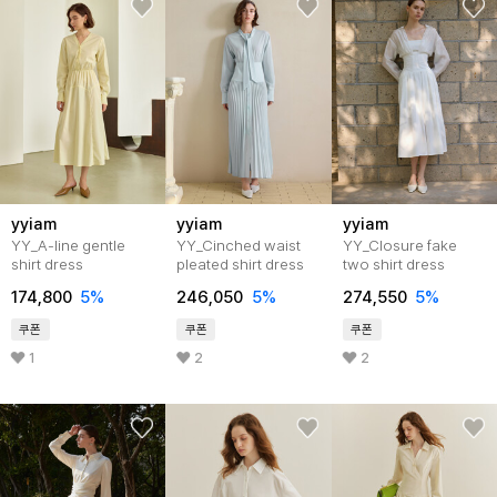
yyiam
yyiam
yyiam
YY_A-line gentle
YY_Cinched waist
YY_Closure fake
shirt dress
pleated shirt dress
two shirt dress
174,800
5
%
246,050
5
%
274,550
5
%
쿠폰
쿠폰
쿠폰
1
2
2