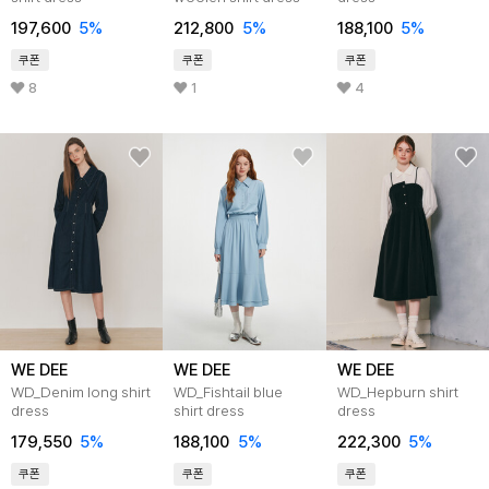
197,600
5
%
212,800
5
%
188,100
5
%
쿠폰
쿠폰
쿠폰
8
1
4
WE DEE
WE DEE
WE DEE
WD_Denim long shirt
WD_Fishtail blue
WD_Hepburn shirt
dress
shirt dress
dress
179,550
5
%
188,100
5
%
222,300
5
%
쿠폰
쿠폰
쿠폰