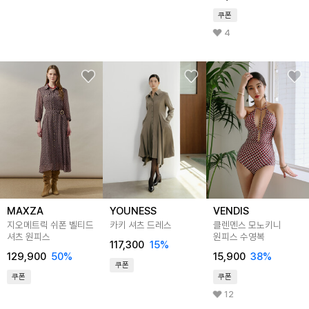
쿠폰
4
MAXZA
YOUNESS
VENDIS
지오메트릭 쉬폰 벨티드
카키 셔츠 드레스
클렌멘스 모노키니
셔츠 원피스
원피스 수영복
117,300
15
%
129,900
50
%
15,900
38
%
쿠폰
쿠폰
쿠폰
12