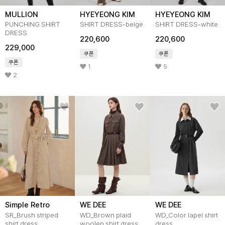
MULLION
HYEYEONG KIM
HYEYEONG KIM
PUNCHING SHIRT
SHIRT DRESS-beige
SHIRT DRESS-white
DRESS
220,600
220,600
229,000
쿠폰
쿠폰
쿠폰
1
5
2
Simple Retro
WE DEE
WE DEE
SR_Brush striped
WD_Brown plaid
WD_Color lapel shirt
shirt dress
woolen shirt dress
dress