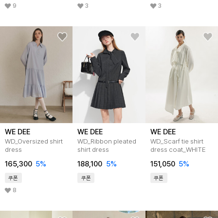
9
3
3
WE DEE
WE DEE
WE DEE
WD_Oversized shirt
WD_Ribbon pleated
WD_Scarf tie shirt
dress
shirt dress
dress coat_WHITE
165,300
5
%
188,100
5
%
151,050
5
%
쿠폰
쿠폰
쿠폰
8