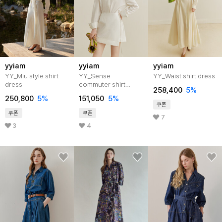
yyiam
yyiam
yyiam
YY_Miu style shirt
YY_Sense
YY_Waist shirt dress
dress
commuter shirt
258,400
5
%
dress
250,800
5
%
151,050
5
%
쿠폰
쿠폰
쿠폰
7
3
4