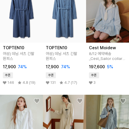
TOPTEN10
TOPTEN10
Cest Moidew
여성) 데님 셔츠 긴팔
여성) 데님 셔츠 긴팔
8/12 예약배송
원피스
원피스
_Cest_Sailor collar
balloon shirt dress
17,900
74
%
17,900
74
%
197,600
5
%
쿠폰
쿠폰
쿠폰
146
4.8 (19)
131
4.7 (17)
3