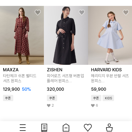
MAXZA
ZISHEN
HARVARD KIDS
타탄체크 쉬폰 벨티드
피어로즈 셔츠형 버튼업
헤리티지 우븐 반팔 셔츠
셔츠 원피스
플레어 원피스
원피스
LFOPO891_BK
HJCCOPD24063
129,900
50
%
320,000
59,900
쿠폰
쿠폰
쿠폰
KIDS
2
6