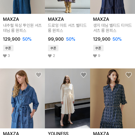
MAXZA
MAXZA
MAXZA
내추럴 워싱 투인원 셔츠
드로잉 아트 셔츠 벨티드
생지 데님 벨티드 티어드
데님 롱 원피스
롱 원피스
셔츠 롱 원피스
129,900
50
%
99,900
50
%
129,900
50
%
쿠폰
쿠폰
쿠폰
3
2
9
MAXZA
YOUNESS
MAXZA