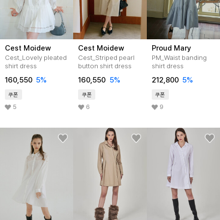
Cest Moidew
Cest Moidew
Proud Mary
Cest_Lovely pleated
Cest_Striped pearl
PM_Waist banding
shirt dress
button shirt dress
shirt dress
160,550
5
%
160,550
5
%
212,800
5
%
쿠폰
쿠폰
쿠폰
5
6
9