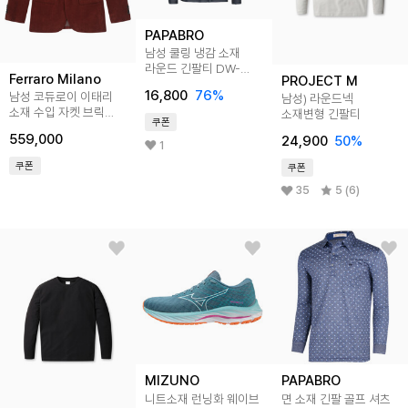
PAPABRO
남성 쿨링 냉감 소재
라운드 긴팔티 DW-
Ferraro Milano
PROJECT M
TSA-WPROUND
16,800
76
%
남성 코듀로이 이태리
남성) 라운드넥
소재 수입 자켓 브릭
소재변형 긴팔티
쿠폰
(A0C943169)
559,000
24,900
50
%
1
쿠폰
쿠폰
35
5 (6)
MIZUNO
PAPABRO
니트소재 런닝화 웨이브
면 소재 긴팔 골프 셔츠