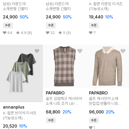
남성) 라운드넥
남성) 라운드넥
A. 팝콘 라운딩 티셔츠
소재변형 긴팔티
소재변형 긴팔티
(기능성소재)
[티셔츠D0422H01]
24,900
50
%
24,900
50
%
19,440
10
%
쿠폰
쿠폰
쿠폰
64
4.9 (8)
32
5 (5)
7
PAPABRO
PAPABRO
골프 깅엄체크 캐시미어
골프 캐시미어 소재
소재 니트 조끼 LB-
반집업 반폴라 니트
annanplus
VEG-2212
티셔츠 LB-KNG-2307
68,800
20
%
96,000
20
%
A. 팝콘 브이넥 티셔츠
(기능성소재)
쿠폰
쿠폰
[티셔츠C0227Q137]
20,520
10
%
빅사이즈
1