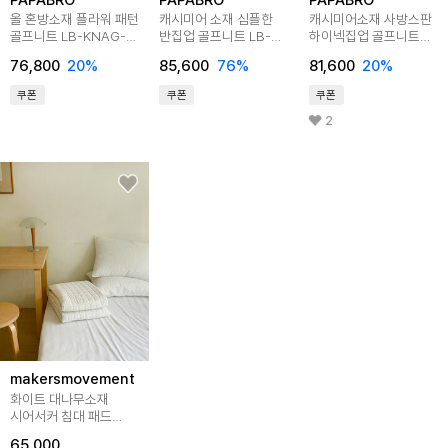
올 혼방소재 플라워 패턴
캐시미어 소재 심플한
캐시미어소재 사방스판
골프니트 LB-KNAG-
반집업 골프니트 LB-
하이넥집업 골프니트
2302
KNG-KS21M101
LB-KNG-2303
76,800
20
%
85,600
76
%
81,600
20
%
쿠폰
쿠폰
쿠폰
2
makersmovement
화이트 대나무소재
시어서커 침대 패드
SS,Q,K
65,000