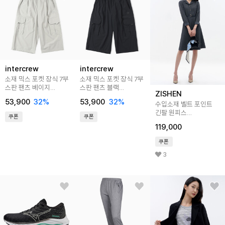
intercrew
intercrew
소재 믹스 포켓 장식 7부
소재 믹스 포켓 장식 7부
스판 팬츠 베이지
스판 팬츠 블랙
ZISHEN
ITA2PM21ABE
ITA2PM21ABK
53,900
32
%
53,900
32
%
수입소재 벨트 포인트
긴팔 원피스
쿠폰
쿠폰
LFOPN201_BK
119,000
쿠폰
3