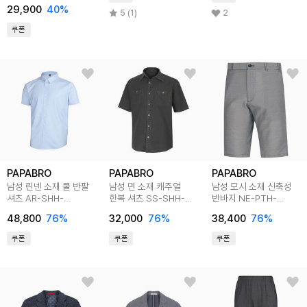
29,900
40
%
5 (1)
2
쿠폰
PAPABRO
PAPABRO
PAPABRO
남성 린넨 소재 쿨 반팔
남성 면 소재 캐주얼
남성 모시 소재 신축성
셔츠 AR-SHH-
한복 셔츠 SS-SHH-
반바지 NE-PTH-
1007,1008
Q021
3074,5,6
48,800
76
%
32,000
76
%
38,400
76
%
쿠폰
쿠폰
쿠폰