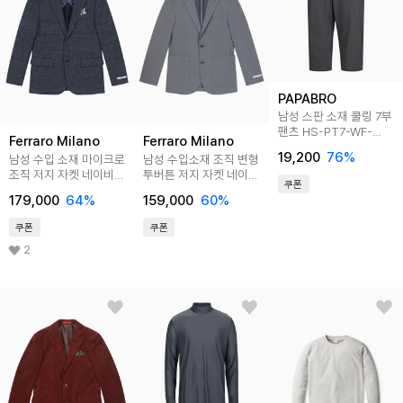
PAPABRO
남성 스판 소재 쿨링 7부
팬츠 HS-PT7-WF-
Ferraro Milano
Ferraro Milano
B207
19,200
76
%
남성 수입 소재 마이크로
남성 수입소재 조직 변형
조직 저지 자켓 네이비
투버튼 저지 자켓 네이비
쿠폰
(A0C913249)
(A0C920249)
179,000
64
%
159,000
60
%
쿠폰
쿠폰
2