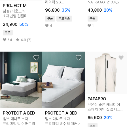
라이더 26
NA-KAAG-213,4,5
PROJECT M
J1GD220371
96,800
35
%
40,800
20
%
남성) 라운드넥
소재변형 긴팔티
쿠폰
무료배송
쿠폰
24,900
50
%
4
1
쿠폰
54
4.9 (7)
PAPABRO
보온성 좋은 캐시미어
소재 하이넥 집업 니트
PROTECT A BED
PROTECT A BED
조끼 LB-VEW-2301
85,600
20
%
뱀부 대나무 소재
뱀부 대나무 소재
프리미엄 방수 매트리스
프리미엄 방수 베개커버
쿠폰