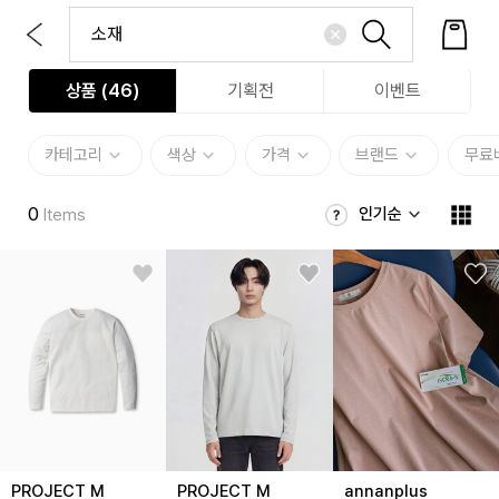
상품 (
46
)
기획전
이벤트
카테고리
색상
가격
브랜드
무료
0
인기순
Items
PROJECT M
PROJECT M
annanplus