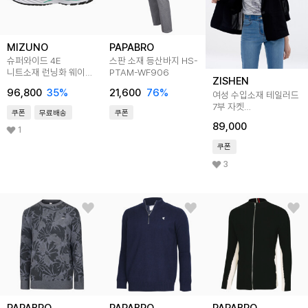
MIZUNO
PAPABRO
슈퍼와이드 4E
스판 소재 등산바지 HS-
니트소재 런닝화 웨이브
PTAM-WF906
ZISHEN
라이더 26 SW
96,800
35
%
21,600
76
%
여성 수입소재 테일러드
J1GD220672
7부 자켓
쿠폰
무료배송
쿠폰
LFJKN405_BK
89,000
1
쿠폰
3
PAPABRO
PAPABRO
PAPABRO