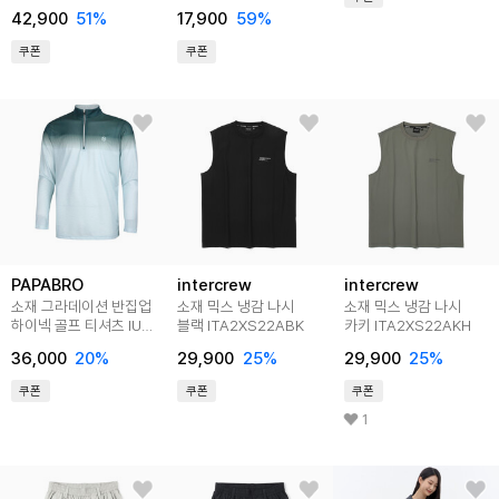
커버 밴드형
42,900
51
%
17,900
59
%
쿠폰
쿠폰
PAPABRO
intercrew
intercrew
소재 그라데이션 반집업
소재 믹스 냉감 나시
소재 믹스 냉감 나시
하이넥 골프 티셔츠 IU-
블랙 ITA2XS22ABK
카키 ITA2XS22AKH
TSAG-670,1
36,000
20
%
29,900
25
%
29,900
25
%
쿠폰
쿠폰
쿠폰
1