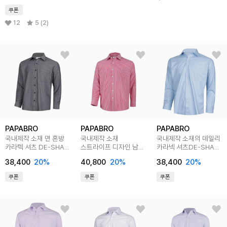
쿠폰
12
5 (2)
PAPABRO
PAPABRO
PAPABRO
국내제작 소재 면 혼방
국내제작 소재
국내제작 소재의 데일리
카라텍 셔츠 DE-SHA-
스트라이프 디자인 남방
카라넥 셔츠DE-SHA-
3442
DE-SHA-3415
031,032
38,400
20
%
40,800
20
%
38,400
20
%
쿠폰
쿠폰
쿠폰