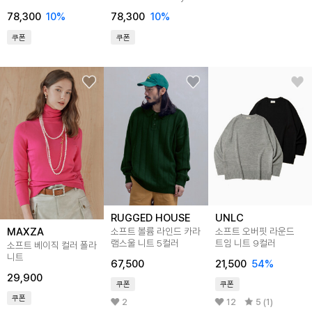
/W243TP09BK
/W243TP09IV
78,300
10
%
78,300
10
%
쿠폰
쿠폰
RUGGED HOUSE
UNLC
MAXZA
소프트 볼륨 라인드 카라
소프트 오버핏 라운드
램스울 니트 5컬러
트임 니트 9컬러
소프트 베이직 컬러 폴라
니트
67,500
21,500
54
%
29,900
쿠폰
쿠폰
쿠폰
2
12
5 (1)