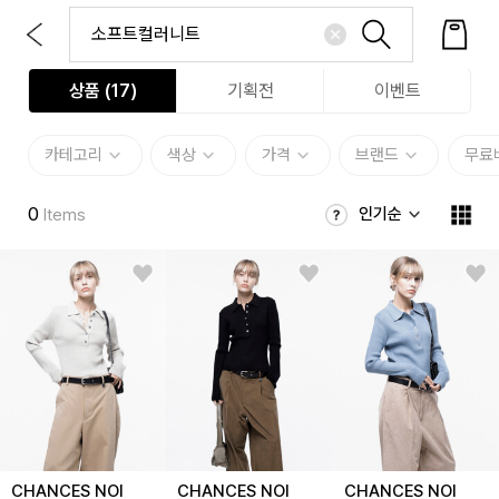
상품 (
17
)
기획전
이벤트
카테고리
색상
가격
브랜드
무료
0
인기순
Items
CHANCES NOI
CHANCES NOI
CHANCES NOI