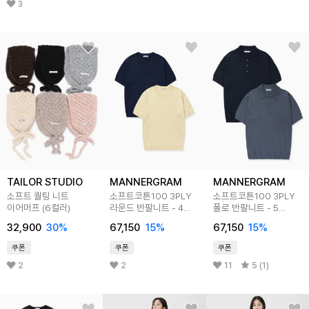
3
TAILOR STUDIO
MANNERGRAM
MANNERGRAM
소프트 퀄팅 니트
소프트코튼100 3PLY
소프트코튼100 3PLY
이어머프 (6컬러)
라운드 반팔니트 - 4
폴로 반팔니트 - 5
Color
Color
32,900
30
%
67,150
15
%
67,150
15
%
쿠폰
쿠폰
쿠폰
2
2
11
5 (1)