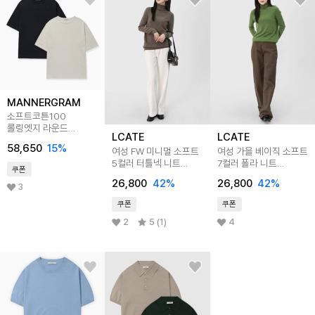
MANNERGRAM
소프트코튼100
롤링엣지 라운드
LCATE
LCATE
반팔니트 - 4 Color
58,650
15
%
여성 FW 미니멀 소프트
여성 가을 베이직 소프트
5컬러 터틀넥 니트
7컬러 폴라 니트
쿠폰
LOLT001
LOLT002
26,800
42
%
26,800
42
%
3
쿠폰
쿠폰
2
5 (1)
4