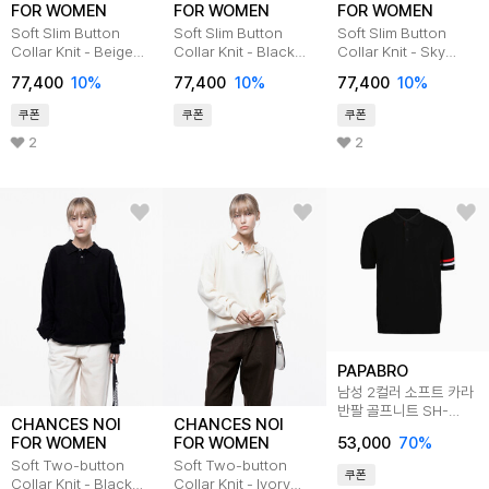
FOR WOMEN
FOR WOMEN
FOR WOMEN
Soft Slim Button
Soft Slim Button
Soft Slim Button
Collar Knit - Beige
Collar Knit - Black
Collar Knit - Sky
/W243TP08BE
/W243TP08BK
/W243TP08SK
77,400
10
%
77,400
10
%
77,400
10
%
쿠폰
쿠폰
쿠폰
2
2
PAPABRO
남성 2컬러 소프트 카라
반팔 골프니트 SH-
CHANCES NOI
CHANCES NOI
KAHG-601
53,000
70
%
FOR WOMEN
FOR WOMEN
Soft Two-button
Soft Two-button
쿠폰
Collar Knit - Black
Collar Knit - Ivory