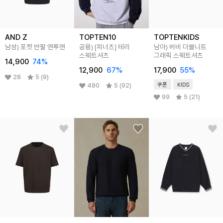
AND Z
TOPTEN10
TOPTENKIDS
남성) 포켓 반팔 맨투맨
공용) [피너츠] 테리
남아) 버비 더블니트
스웨트셔츠
그래픽 스웨트셔츠
14,900
74
%
12,900
67
%
17,900
55
%
28
5 (9)
쿠폰
KIDS
480
5 (92)
99
5 (21)