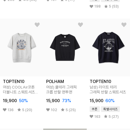
198
5 (53)
TOPTEN10
POLHAM
TOPTEN10
여성) COOLAir코튼
여성) 쿨테리 그래픽
남성) 라이트 테리
더블니트 스웨트셔츠
크롭 반팔 맨투맨
그래픽 반팔 스웨트셔츠
(반팔)
19,900
50
%
15,900
73
%
15,900
60
%
쿠폰
특별사이즈
136
5 (20)
102
5 (25)
163
5 (27)