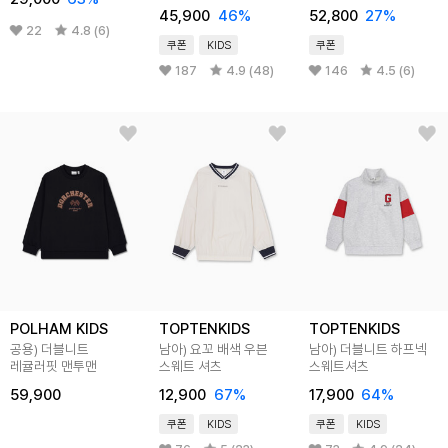
팬츠 셋업 2color
맨투맨 밴드 반바지 셋업
45,900
46
%
52,800
27
%
22
4.8 (6)
쿠폰
KIDS
쿠폰
187
4.9 (48)
146
4.5 (6)
POLHAM KIDS
TOPTENKIDS
TOPTENKIDS
공용) 더블니트
남아) 요꼬 배색 우븐
남아) 더블니트 하프넥
레귤러핏 맨투맨
스웨트 셔츠
스웨트셔츠
59,900
12,900
67
%
17,900
64
%
쿠폰
KIDS
쿠폰
KIDS