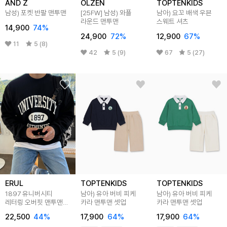
AND Z
OLZEN
TOPTENKIDS
남성) 포켓 반팔 맨투맨
[25FW]
남성) 와플
남아) 요꼬 배색 우븐
라운드 맨투맨
스웨트 셔츠
14,900
74
%
24,900
72
%
12,900
67
%
11
5 (8)
42
5 (9)
67
5 (27)
ERUL
TOPTENKIDS
TOPTENKIDS
1897 유니버시티
남아) 유아 버비 피케
남아) 유아 버비 피케
레터링 오버핏 맨투맨
카라 맨투맨 셋업
카라 맨투맨 셋업
3color
22,500
44
%
17,900
64
%
17,900
64
%