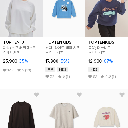
TOPTEN10
TOPTENKIDS
TOPTENKIDS
여성) 스쿠바 릴랙스핏
남아) 라이트 테리 시퀸
공용) 더블니트
스웨트셔츠
스웨트 셔츠
스웨트셔츠
25,900
35
%
17,900
55
%
12,900
67
%
쿠폰
KIDS
KIDS
143
5 (13)
37
5 (13)
37
4.9 (13)