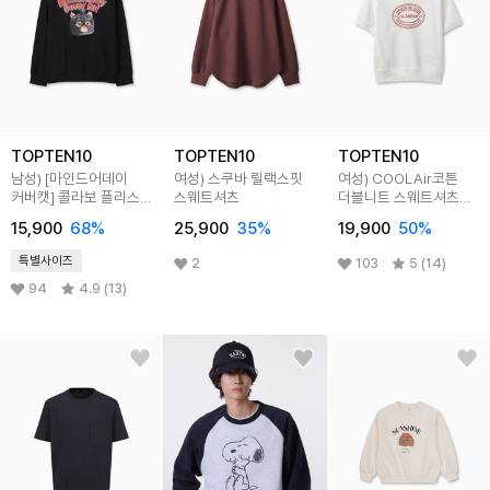
TOPTEN10
TOPTEN10
TOPTEN10
남성) [마인드어데이
여성) 스쿠바 릴랙스핏
여성) COOLAir코튼
커버캣] 콜라보 플리스
스웨트셔츠
더블니트 스웨트셔츠
스웨트셔츠
(반팔)
15,900
68
%
25,900
35
%
19,900
50
%
특별사이즈
2
103
5 (14)
94
4.9 (13)