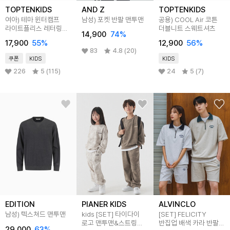
TOPTENKIDS
AND Z
TOPTENKIDS
여아) 테마 윈터캠프
남성) 포켓 반팔 맨투맨
공용) COOL Air 코튼
라이트플리스 레터링
더블니트 스웨트셔츠
14,900
74
%
스웨트셔츠
17,900
55
%
12,900
56
%
83
4.8 (20)
쿠폰
KIDS
KIDS
226
5 (115)
24
5 (7)
EDITION
PIANER KIDS
ALVINCLO
남성) 텍스쳐드 맨투맨
kids [SET] 타이다이
[SET] FELICITY
로고 맨투맨&스트링
반집업 배색 카라 반팔
29,000
63
%