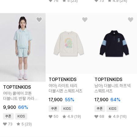
76
5 (23)
73
4.9 (24)
TOPTENKIDS
TOPTENKIDS
여아) 라이트 테리
남아) 더블니트 하프넥
TOPTENKIDS
더블시퀸 스웨트셔츠
스웨트셔츠
여아) 쿨에어 코튼
더블니트 반팔 카라
17,900
55
%
17,900
64
%
스웨트셔츠
9,900
66
%
쿠폰
KIDS
쿠폰
KIDS
50
4.9 (19)
68
4.9 (16)
쿠폰
KIDS
73
5 (23)