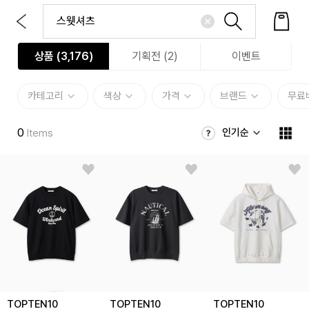
상품 (
3,176
)
기획전 (2)
이벤트
카테고리
색상
가격
브랜드
무료
0
인기순
Items
TOPTEN10
TOPTEN10
TOPTEN10