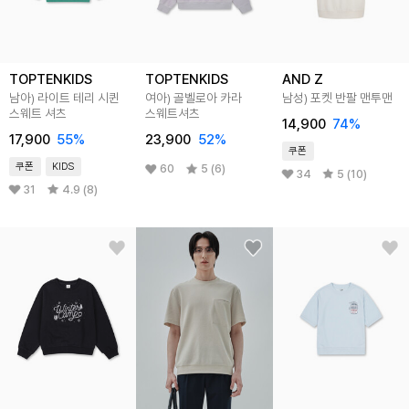
TOPTENKIDS
TOPTENKIDS
AND Z
남아) 라이트 테리 시퀸
여아) 골벨로아 카라
남성) 포켓 반팔 맨투맨
스웨트 셔츠
스웨트셔츠
14,900
74
%
17,900
55
%
23,900
52
%
쿠폰
쿠폰
KIDS
60
5 (6)
34
5 (10)
31
4.9 (8)