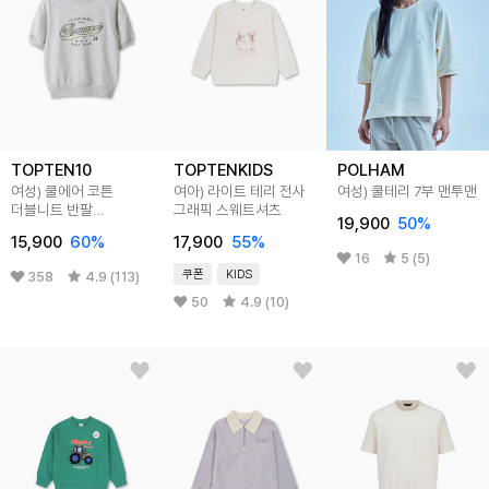
TOPTEN10
TOPTENKIDS
POLHAM
여성) 쿨에어 코튼
여아) 라이트 테리 전사
여성) 쿨테리 7부 맨투맨
더블니트 반팔
그래픽 스웨트셔츠
19,900
50
%
스웨트셔츠
15,900
60
%
17,900
55
%
16
5 (5)
쿠폰
KIDS
358
4.9 (113)
50
4.9 (10)