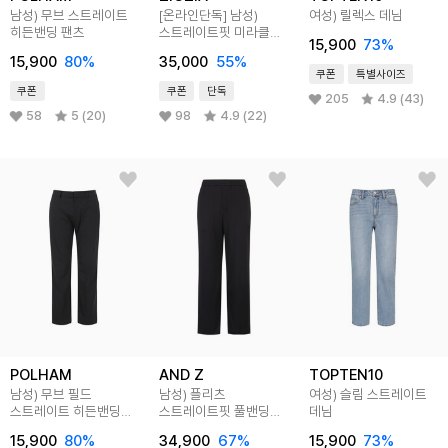
남성) 무브 스트레이트
[온라인단독]
남성)
여성) 릴렉스 데님
히든밴딩 팬츠
스트레이트핏 미라클
15,900
73
%
데님 팬츠
15,900
80
%
35,000
55
%
쿠폰
특별사이즈
쿠폰
쿠폰
단독
205
4.9 (43)
58
5 (20)
98
4.9 (22)
POLHAM
AND Z
TOPTEN10
남성) 무브 필드
남성) 플리츠
여성) 슬림 스트레이트
스트레이트 히든밴딩
스트레이트핏 풀밴딩
데님
팬츠
팬츠
15,900
80
%
34,900
67
%
15,900
73
%