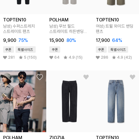
TOPTEN10
POLHAM
TOPTEN10
남성) 수퍼스트레치
남성) 무브 필드
여성) 트윌 와이드 밴딩
스트레이트 팬츠
스트레이트 히든밴딩
팬츠
팬츠
9,900
75
%
15,900
80
%
17,900
64
%
쿠폰
특별사이즈
쿠폰
쿠폰
특별사이즈
281
5 (150)
64
4.9 (15)
286
4.9 (42)
POLHAM
ZIOZIA
TOPTEN10