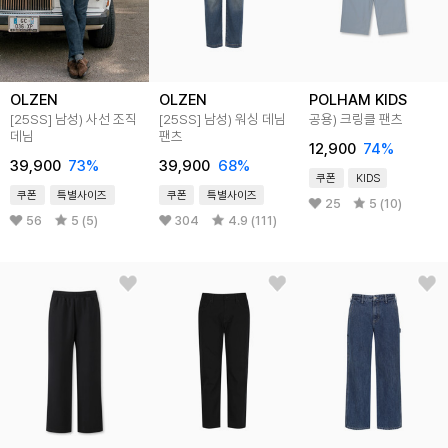
OLZEN
OLZEN
POLHAM KIDS
[25SS]
남성) 사선 조직
[25SS]
남성) 워싱 데님
공용) 크링클 팬츠
데님
팬츠
12,900
74
%
39,900
73
%
39,900
68
%
쿠폰
KIDS
쿠폰
특별사이즈
쿠폰
특별사이즈
25
5 (10)
56
5 (5)
304
4.9 (111)