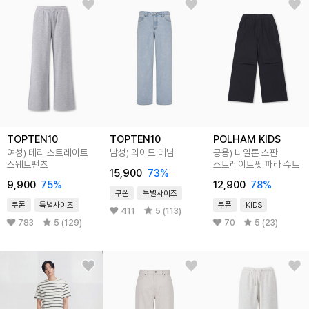
TOPTEN10
TOPTEN10
POLHAM KIDS
여성) 테리 스트레이트
남성) 와이드 데님
공용) 나일론 스판
스웨트팬츠
스트레이트핏 파라 슈트
15,900
73
%
9,900
75
%
12,900
78
%
쿠폰
특별사이즈
쿠폰
특별사이즈
쿠폰
KIDS
411
5 (113)
783
5 (129)
70
5 (23)