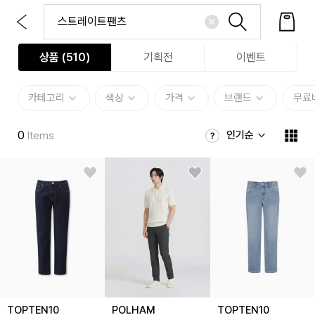
상품 (
510
)
기획전
이벤트
카테고리
색상
가격
브랜드
무료
0
인기순
Items
TOPTEN10
POLHAM
TOPTEN10