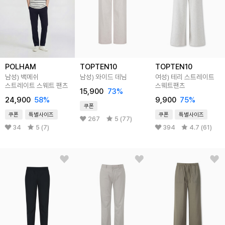
POLHAM
TOPTEN10
TOPTEN10
남성) 백메쉬
남성) 와이드 데님
여성) 테리 스트레이트
스트레이트 스웨트 팬츠
스웨트팬츠
15,900
73
%
24,900
58
%
9,900
75
%
쿠폰
쿠폰
특별사이즈
쿠폰
특별사이즈
267
5 (77)
34
5 (7)
394
4.7 (61)