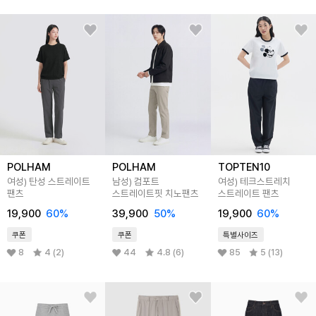
POLHAM
POLHAM
TOPTEN10
여성) 탄성 스트레이트
남성) 컴포트
여성) 테크스트레치
팬츠
스트레이트핏 치노팬츠
스트레이트 팬츠
19,900
60
%
39,900
50
%
19,900
60
%
쿠폰
쿠폰
특별사이즈
8
4 (2)
44
4.8 (6)
85
5 (13)