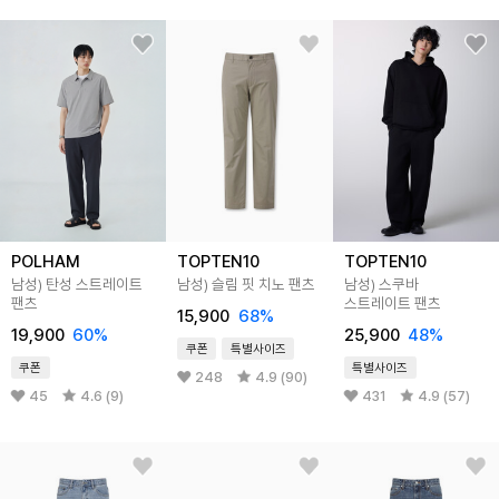
POLHAM
TOPTEN10
TOPTEN10
남성) 탄성 스트레이트
남성) 슬림 핏 치노 팬츠
남성) 스쿠바
팬츠
스트레이트 팬츠
15,900
68
%
19,900
60
%
25,900
48
%
쿠폰
특별사이즈
쿠폰
특별사이즈
248
4.9 (90)
45
4.6 (9)
431
4.9 (57)