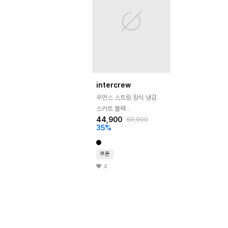
intercrew
우먼스 스트링 장식 냉감
스커트 블랙
44,900
69,900
ITA2SL55ABK
35
%
쿠폰
4