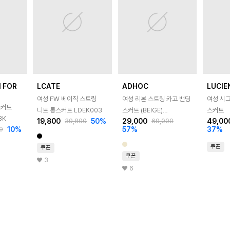
 FOR
LCATE
ADHOC
LUCIE
여성 FW 베이직 스트링
여성 리본 스트링 카고 밴딩
여성 시
스커트
니트 롱스커트 LDEK003
스커트 (BEIGE)
스커트
BK
19,800
50
%
29,000
49,00
39,800
69,000
(HC3SR50)
10
%
57
%
37
%
0
쿠폰
쿠폰
쿠폰
3
6