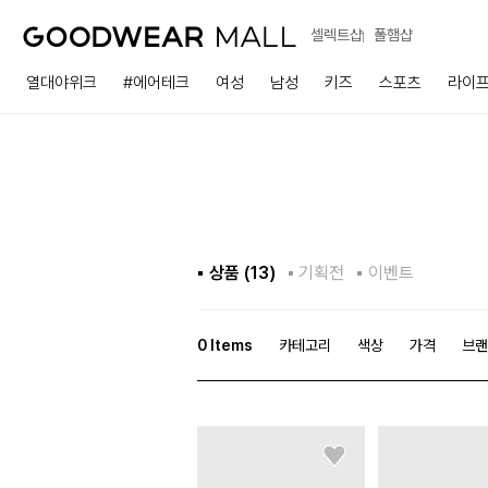
셀렉트샵
폴햄샵
열대야위크
#에어테크
여성
남성
키즈
스포츠
라이
상품 (
13
)
기획전
이벤트
0
Items
카테고리
색상
가격
브