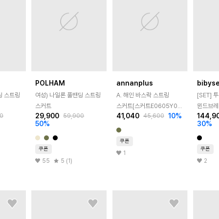
POLHAM
annanplus
bibys
딩 스트링
여성) 나일론 풀밴딩 스트링
A. 해인 바스락 스트링
[SET]
스커트
스커트[스커트E0605Y01]
윈드브레
29,900
41,040
10
%
144,9
0
59,900
45,600
빅사이즈
플레어 
50
%
30
%
쿠폰
쿠폰
쿠폰
1
55
5 (1)
2