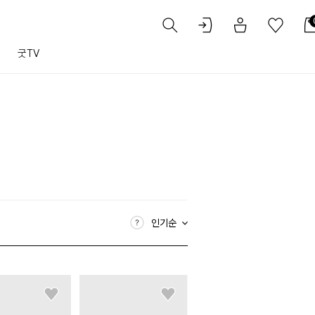
트
굿TV
인기순