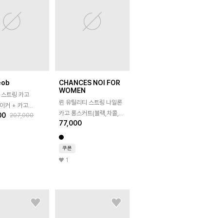
eob
CHANCES NOI FOR
WOMEN
 투 스트링 카고
륀 유틸리티 스트링 나일론
이커 + 카고
카고 롱스커트(블랙,차콜,
00
207,000
롱 스커트 블랙
77,000
화이트)/W262SK04
쿠폰
1