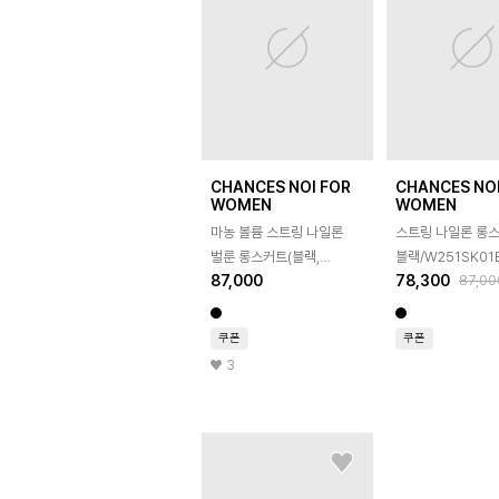
CHANCES NOI FOR
CHANCES NOI
WOMEN
WOMEN
마농 볼륨 스트링 나일론
스트링 나일론 롱
벌룬 롱스커트(블랙,
블랙/W251SK01
87,000
78,300
87,00
화이트)/W262SK06
쿠폰
쿠폰
3