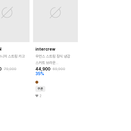
N
intercrew
그니처 스트링 카고
우먼스 스트링 장식 냉감
스커트 브라운
0
44,900
79,000
69,900
ITA2SL55ABR
35
%
쿠폰
2