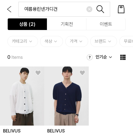
상품 (
2
)
기획전
이벤트
카테고리
색상
가격
브랜드
무료
0
인기순
Items
BELIVUS
BELIVUS