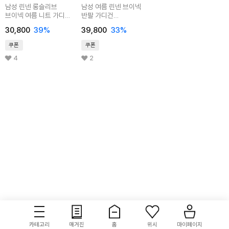
남성 린넨 롱슬리브
남성 여름 린넨 브이넥
브이넥 여름 니트 가디건
반팔 가디건
BADD011
BOCET019
30,800
39
%
39,800
33
%
쿠폰
쿠폰
4
2
카테고리
매거진
홈
위시
마이페이지