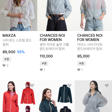
MAXZA
CHANCES NOI
CHANCES NOI
FOR WOMEN
FOR WOMEN
시어 후드 스트링 윈드
점퍼
썸머 라이트 슬릿 크롭
아이스 시어 라이트
윈드브레이커 점퍼
윈드브레이커 점퍼
89,900
55
%
(3color)/W262OT04
(4color)/W262OT03
110,000
85,000
쿠폰
쿠폰
쿠폰
2
1
1