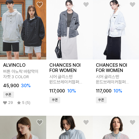
ALVINCLO
CHANCES NOI
CHANCES NOI
FOR WOMEN
FOR WOMEN
버튼 아노락 바람막이
자켓 3 COLOR
시어 글리스텐
시어 글리스텐
윈드브레이커점퍼
윈드브레이커점퍼
45,900
30
%
차콜/W251OT02CH
화이트/W251OT02WH
117,000
10
%
117,000
10
%
쿠폰
쿠폰
쿠폰
29
5 (5)