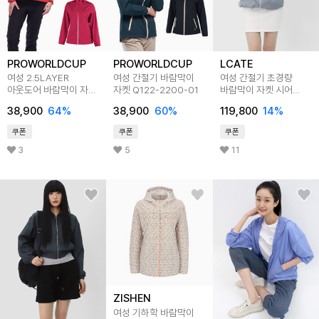
PROWORLDCUP
PROWORLDCUP
LCATE
여성 2.5LAYER
여성 간절기 바람막이
여성 간절기 초경량
아웃도어 바람막이 자켓
자켓 Q122-2200-01
바람막이 자켓 시어
Q122-2205-06
투웨이집업 점퍼
38,900
64
%
38,900
60
%
119,800
14
%
LIT004
쿠폰
쿠폰
쿠폰
3
5
11
ZISHEN
여성 기하학 바람막이