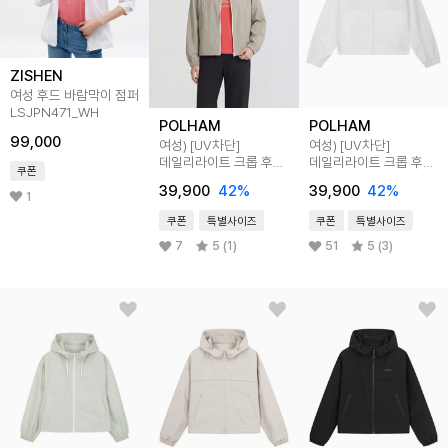
ZISHEN
여성 후드 바람막이 점퍼
LSJPN471_WH
POLHAM
POLHAM
99,000
여성) [UV차단]
여성) [UV차단]
데일리라이트 크롭 후드
데일리라이트 크롭 후드
쿠폰
바람막이 점퍼
바람막이 점퍼
39,900
42
%
39,900
42
%
1
쿠폰
특별사이즈
쿠폰
특별사이즈
7
5 (1)
51
5 (3)