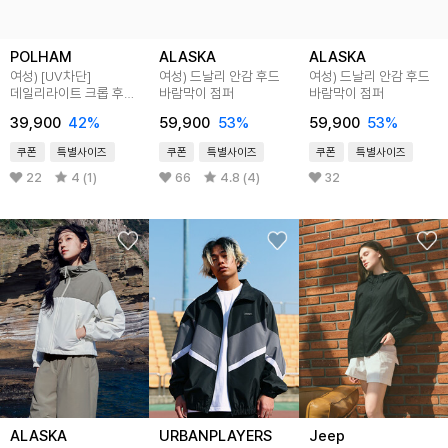
POLHAM
ALASKA
ALASKA
여성) [UV차단]
여성) 드날리 안감 후드
여성) 드날리 안감 후드
데일리라이트 크롭 후드
바람막이 점퍼
바람막이 점퍼
바람막이 점퍼
39,900
42
%
59,900
53
%
59,900
53
%
쿠폰
특별사이즈
쿠폰
특별사이즈
쿠폰
특별사이즈
22
4 (1)
66
4.8 (4)
32
ALASKA
URBANPLAYERS
Jeep