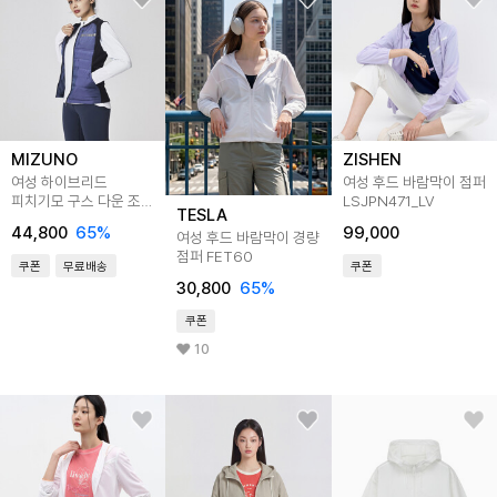
MIZUNO
ZISHEN
여성 하이브리드
여성 후드 바람막이 점퍼
피치기모 구스 다운 조끼
LSJPN471_LV
TESLA
베스트 32YE080012
44,800
65
%
99,000
여성 후드 바람막이 경량
점퍼 FET60
쿠폰
무료배송
쿠폰
30,800
65
%
쿠폰
10