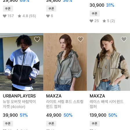
29,900
69
%
34,800
36
%
자켓 3color MVJ4161
30,900
31
%
쿠폰
쿠폰
쿠폰
157
4.8 (55)
6
25
5 (2)
URBANPLAYERS
MAXZA
MAXZA
뉴잉 오버핏 바람막이
라이트 셔링 후드 스트링
레이스 배색 시어 윈드
자켓 (4color)
윈드 점퍼
점퍼
39,900
51
%
49,900
50
%
139,900
50
%
쿠폰
쿠폰
쿠폰