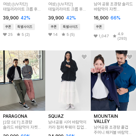
여성) [UV차단]
여성) [UV차단]
남여 공용 초경량 솔리드
데일리라이트 크롭 후드
데일리라이트 크롭 후드
바람막이 자켓
바람막이 점퍼
바람막이 점퍼
C24J103
39,900
42
%
39,900
42
%
16,900
66
%
쿠폰
특별사이즈
쿠폰
특별사이즈
쿠폰
4.9
25
5 (2)
14
5 (5)
1,047
(293)
PARAGONA
SQUAZ
MOUNTAIN
VALLEY
[2장 SET] 초경량
남녀공용 시어 바람막이
솔리드 바람막이 자켓
카라 점퍼 투웨이 집업
남여공용 초경량 홑겹
C24J103
아우터 SRAT039
주머니 패커블 바람막이