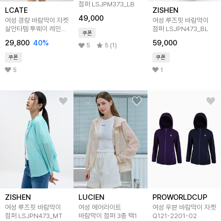
점퍼 LSJPM373_LB
LCATE
ZISHEN
49,000
여성 경량 바람막이 자켓
여성 루즈핏 바람막이
살안타템 투웨이 레인
점퍼 LSJPN473_BL
쿠폰
후드집업 점퍼 LDE050
29,800
40
%
59,000
5
5 (1)
쿠폰
쿠폰
5
1
ZISHEN
LUCIEN
PROWORLDCUP
여성 루즈핏 바람막이
여성 에어라이트
여성 우븐 바람막이 자켓
점퍼 LSJPN473_MT
바람막이 점퍼 3종 택1
Q121-2201-02