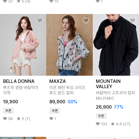
23
5 (4)
10
1
BELLA DONNA
MAXZA
MOUNTAIN
VALLEY
루즈핏 경량 바람막이
리프 패턴 워싱 크리즈
자켓
후드 윈드 점퍼
바람막이 고프코어 점퍼
MVJ1480
19,900
89,900
50
%
26,900
77
%
쿠폰
쿠폰
쿠폰
38
5 (7)
1
133
4.9 (27)