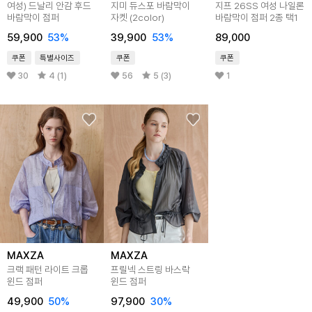
여성) 드날리 안감 후드
지미 듀스포 바람막이
지프 26SS 여성 나일론
바람막이 점퍼
자켓 (2color)
바람막이 점퍼 2종 택1
59,900
53
%
39,900
53
%
89,000
쿠폰
특별사이즈
쿠폰
쿠폰
30
4 (1)
56
5 (3)
1
MAXZA
MAXZA
크랙 패턴 라이트 크롭
프릴넥 스트링 바스락
윈드 점퍼
윈드 점퍼
49,900
50
%
97,900
30
%