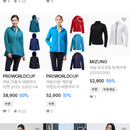
6
5 (2)
4
MIZUNO
여성 트리코트 트랙자켓
32YG0200
PROWORLDCUP
PROWORLDCUP
52,800
59
%
여성 이중직 바람막이
여성 타운 캐주얼
자켓 Q122-2202-04
아웃도어 바람막이 자켓
쿠폰
무료배송
Q123-2201-03
38,900
50
%
52,900
51
%
3
쿠폰
쿠폰
7
5 (2)
2