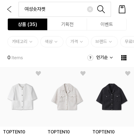
상품 (
35
)
기획전
이벤트
카테고리
색상
가격
브랜드
무료
0
인기순
Items
TOPTEN10
TOPTEN10
TOPTEN10