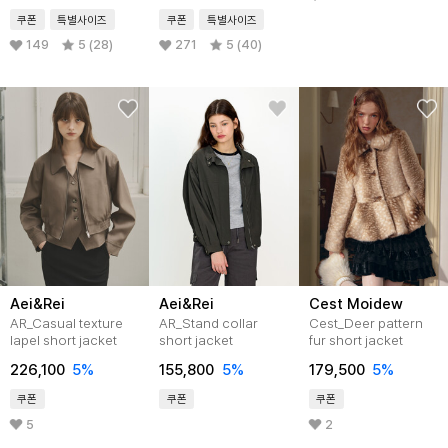
쿠폰
특별사이즈
쿠폰
특별사이즈
149
5 (28)
271
5 (40)
Aei&Rei
Aei&Rei
Cest Moidew
AR_Casual texture
AR_Stand collar
Cest_Deer pattern
lapel short jacket
short jacket
fur short jacket
226,100
5
%
155,800
5
%
179,500
5
%
쿠폰
쿠폰
쿠폰
5
2