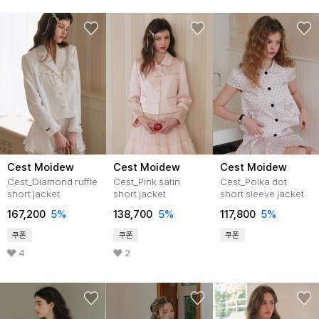
Cest Moidew
Cest Moidew
Cest Moidew
Cest_Diamond ruffle
Cest_Pink satin
Cest_Polka dot
short jacket
short jacket
short sleeve jacket
167,200
5
%
138,700
5
%
117,800
5
%
쿠폰
쿠폰
쿠폰
4
2