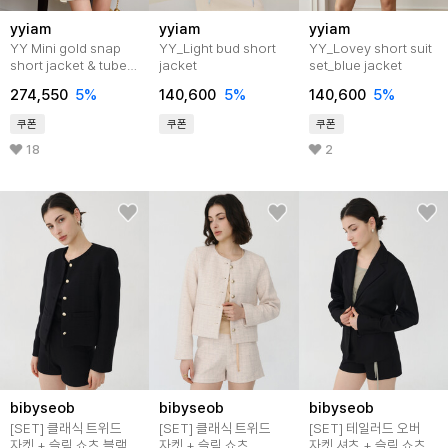
yyiam
yyiam
yyiam
YY Mini gold snap
YY_Light bud short
YY_Lovey short suit
short jacket & tube
jacket
set_blue jacket
dress set
274,550
5
%
140,600
5
%
140,600
5
%
쿠폰
쿠폰
쿠폰
18
2
bibyseob
bibyseob
bibyseob
[SET] 클래식 트위드
[SET] 클래식 트위드
[SET] 테일러드 오버
자켓 + 슬림 쇼츠 블랙
자켓 + 슬림 쇼츠
자켓 셔츠 + 슬림 쇼츠