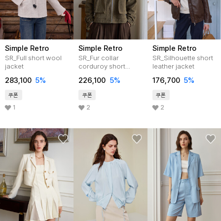
Simple Retro
Simple Retro
Simple Retro
SR_Full short wool
SR_Fur collar
SR_Silhouette short
jacket
corduroy short
leather jacket
jacket
283,100
5
%
226,100
5
%
176,700
5
%
쿠폰
쿠폰
쿠폰
1
2
2