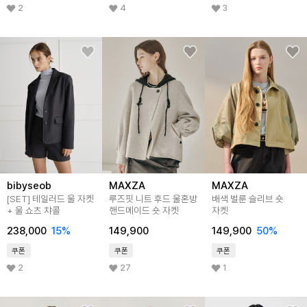
2
4
3
bibyseob
MAXZA
MAXZA
[SET] 테일러드 울 자켓
루즈핏 니트 후드 울혼방
배색 벌룬 슬리브 숏
+ 울 쇼츠 챠콜
핸드메이드 숏 자켓
자켓
238,000
15
%
149,900
149,900
50
%
쿠폰
쿠폰
쿠폰
2
27
1