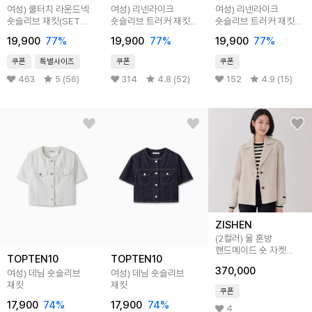
여성) 쿨터치 라운드넥
여성) 리넨라이크
여성) 리넨라이크
숏슬리브 재킷(SET
숏슬리브 트러커 재킷
숏슬리브 트러커 재킷
MSF2PH2501)
(SET MSF2RS2001)
(SET MSF2RS2001)
19,900
77
%
19,900
77
%
19,900
77
%
쿠폰
특별사이즈
쿠폰
쿠폰
463
5 (56)
314
4.8 (52)
152
4.9 (15)
ZISHEN
(2컬러) 울 혼방
핸드메이드 숏 자켓
TOPTEN10
TOPTEN10
LFJKP102
370,000
여성) 데님 숏슬리브
여성) 데님 숏슬리브
재킷
재킷
쿠폰
17,900
74
%
17,900
74
%
4