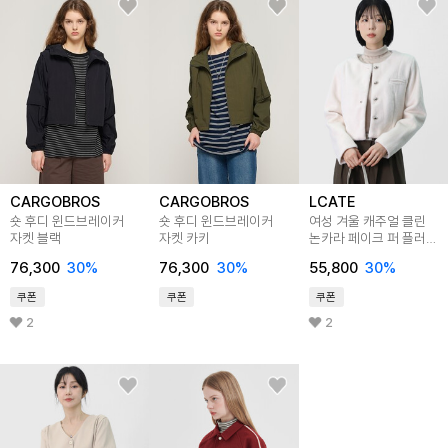
CARGOBROS
CARGOBROS
LCATE
숏 후디 윈드브레이커
숏 후디 윈드브레이커
여성 겨울 캐주얼 클린
자켓 블랙
자켓 카키
논카라 페이크 퍼 플러피
숏 자켓 LLEET011
76,300
30
%
76,300
30
%
55,800
30
%
쿠폰
쿠폰
쿠폰
2
2