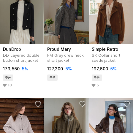
DunDrop
Proud Mary
Simple Retro
DD_Layered double
PM_Gray crew neck
SR_Collar short
button short jacket
short jacket
suede jacket
179,550
5
%
127,300
5
%
197,600
5
%
쿠폰
쿠폰
쿠폰
10
5