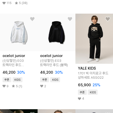
115
5 (38)
ocelot junior
ocelot junior
(신상할인) E03
(신상할인) E03
트랙라인 후드
트랙라인 후드 (블랙)
YALE KIDS
(라이트그레이)
46,200
30
%
46,200
30
%
1701 빅 아치로고 후드
상하세트 A5S022
쿠폰
KIDS
쿠폰
KIDS
65,900
25
%
9
5 (1)
2
쿠폰
KIDS
4