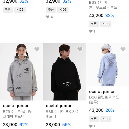
32,900
32
%
32,900
32
%
B68주니어
클라우드로고 후드티
쿠폰
KIDS
쿠폰
KIDS
43,200
32
%
4
쿠폰
KIDS
1
ocelot junior
D26 클린로고 후드
(블루)
ocelot junior
ocelot junior
43,200
20
%
B76 주니어 플라워
B85 주니어 포켓자수
그래픽 후드티
후드티
쿠폰
KIDS
23,900
62
%
28,000
56
%
1