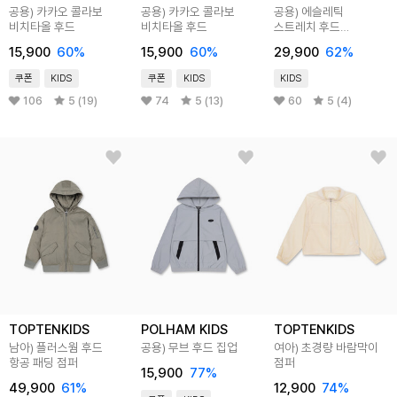
공용) 카카오 콜라보
공용) 카카오 콜라보
공용) 에슬레틱
비치타올 후드
비치타올 후드
스트레치 후드
윈드브레이커
15,900
60
%
15,900
60
%
29,900
62
%
쿠폰
KIDS
쿠폰
KIDS
KIDS
106
5 (19)
74
5 (13)
60
5 (4)
TOPTENKIDS
POLHAM KIDS
TOPTENKIDS
남아) 플러스웜 후드
공용) 무브 후드 집업
여아) 초경량 바람막이
항공 패딩 점퍼
점퍼
15,900
77
%
49,900
61
%
12,900
74
%