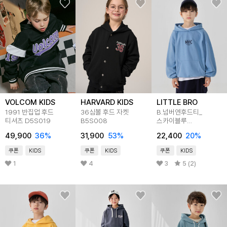
VOLCOM KIDS
HARVARD KIDS
LITTLE BRO
1991 반집업 후드
36심볼 후드 자켓
B.넘버엔후드티_
티셔츠 D5S019
B5S008
스카이블루
[티셔츠BFMW610A]
49,900
36
%
31,900
53
%
22,400
20
%
쿠폰
KIDS
쿠폰
KIDS
쿠폰
KIDS
1
4
3
5 (2)