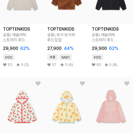
TOPTENKIDS
TOPTENKIDS
TOPTENKIDS
공용) 에슬레틱
공용) 유아 보아퍼
공용) 에슬레틱
스트레치 후드
후드집업
스트레치 후드
윈드브레이커
윈드브레이커
29,900
62
%
27,900
44
%
29,900
62
%
KIDS
쿠폰
BABY
KIDS
52
5 (3)
37
5 (6)
63
5 (8)