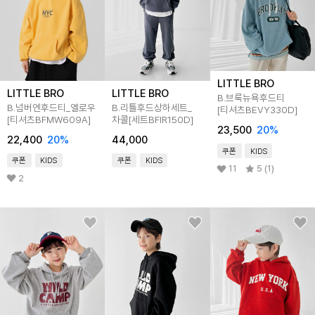
LITTLE BRO
LITTLE BRO
LITTLE BRO
B.브룩뉴욕후드티
B.넘버엔후드티_옐로우
B.리틀후드상하세트_
[티셔츠BEVY330D]
[티셔츠BFMW609A]
차콜[세트BFIR150D]
23,500
20
%
22,400
20
%
44,000
쿠폰
KIDS
쿠폰
KIDS
쿠폰
KIDS
11
5 (1)
2