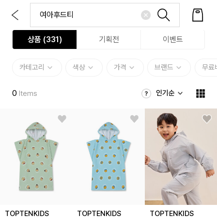
상품 (
331
)
기획전
이벤트
카테고리
색상
가격
브랜드
무료
0
인기순
Items
TOPTENKIDS
TOPTENKIDS
TOPTENKIDS