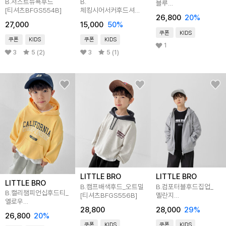
B.저스트뉴욕후드
B.
블루
[티셔츠BFGS554B]
체킹시어서커후드셔츠
[티셔츠BFBC504D]
26,800
20
%
[티셔츠E0420X02]
27,000
15,000
50
%
쿠폰
KIDS
쿠폰
KIDS
쿠폰
KIDS
1
3
5 (2)
3
5 (1)
LITTLE BRO
LITTLE BRO
LITTLE BRO
B.캠프배색후드_오트밀
B.컴포터블후드집업_
B.캘리챔피언십후드티_
[티셔츠BFGS556B]
멜란지
옐로우
[자켓BFLE229B]
28,800
28,000
29
%
[티셔츠BFBC503D]
26,800
20
%
쿠폰
KIDS
쿠폰
KIDS