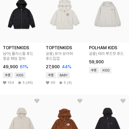
TOPTENKIDS
TOPTENKIDS
POLHAM KIDS
남아) 플러스웜 후드
공용) 유아 보아퍼
공용) 테리 루즈핏 후드
항공 패딩 점퍼
후드집업
59,900
49,900
61
%
27,900
44
%
쿠폰
KIDS
쿠폰
KIDS
쿠폰
BABY
164
5 (46)
49
5 (4)