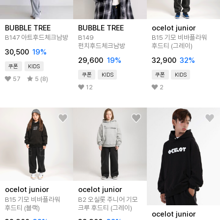
BUBBLE TREE
BUBBLE TREE
ocelot junior
B147 아트후드체크남방
B149
B15 기모 비바플라워
펀치후드체크남방
후드티 (그레이)
30,500
19
%
29,600
19
%
32,900
32
%
쿠폰
KIDS
쿠폰
KIDS
쿠폰
KIDS
57
5 (8)
12
2
ocelot junior
ocelot junior
B15 기모 비바플라워
B2 오실롯 주니어 기모
후드티 (블랙)
크루 후드티 (그레이)
ocelot junior