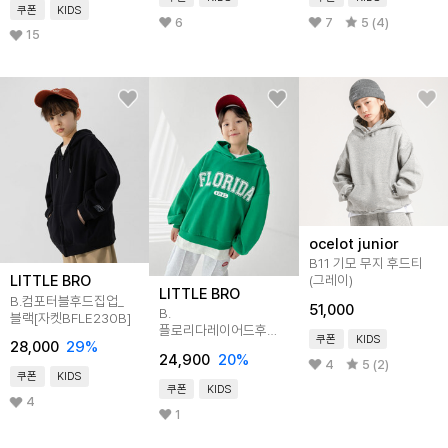
쿠폰
KIDS
6
7
5 (4)
15
ocelot junior
B11 기모 무지 후드티
LITTLE BRO
(그레이)
LITTLE BRO
B.컴포터블후드집업_
51,000
B.
블랙[자켓BFLE230B]
플로리다레이어드후드티
쿠폰
KIDS
28,000
29
%
_그린
24,900
20
%
[티셔츠BFCK716A]
4
5 (2)
쿠폰
KIDS
쿠폰
KIDS
4
1