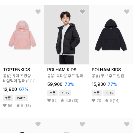
TOPTENKIDS
POLHAM KIDS
POLHAM KIDS
공용) 유아 초경량
공용) 덕다운 후드 점퍼
공용) 무브 후드 집업
바람막이 점퍼 (ECO
59,900
70
%
15,900
77
%
발수)
12,900
67
%
쿠폰
KIDS
쿠폰
KIDS
쿠폰
BABY
82
4.9 (13)
70
5 (14)
56
5 (18)