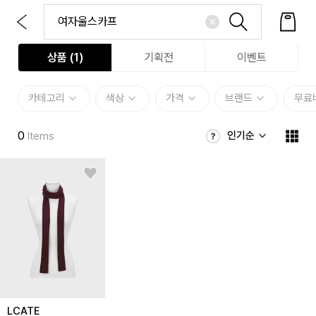
상품 (
1
)
기획전
이벤트
카테고리
색상
가격
브랜드
무료
0
인기순
Items
LCATE