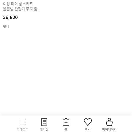
여성 타이 롱스카프
울혼방 간절기 무지 얇은
스카프 LMNC011
39,800
1
카테고리
매거진
홈
위시
마이페이지