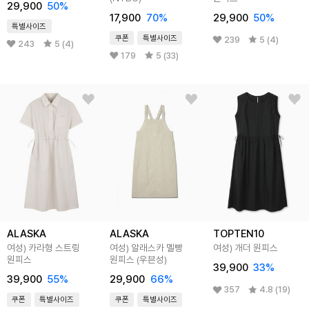
29,900
50
%
17,900
70
%
29,900
50
%
특별사이즈
쿠폰
특별사이즈
239
5 (4)
243
5 (4)
179
5 (33)
ALASKA
ALASKA
TOPTEN10
여성) 카라형 스트링
여성) 알래스카 멜빵
여성) 개더 원피스
원피스
원피스 (우븐성)
39,900
33
%
39,900
55
%
29,900
66
%
357
4.8 (19)
쿠폰
특별사이즈
쿠폰
특별사이즈