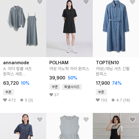
annanmode
POLHAM
TOPTEN10
A. 아더 링클 셔츠
여성 아노락 카라 원피스
여성) 데님 셔츠 긴팔
원피스 세트
원피스
39,900
50
%
[드레스E0119P02]
63,720
10
%
17,900
74
%
쿠폰
특별사이즈
쿠폰
쿠폰
37
472
5 (3)
132
4.7 (18)