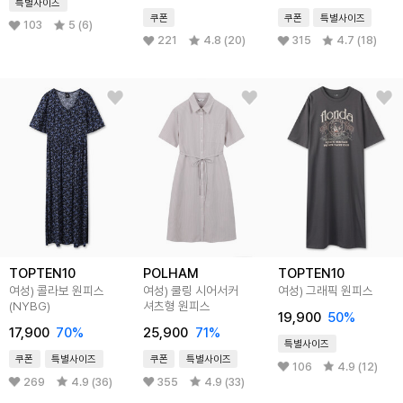
특별사이즈
쿠폰
쿠폰
특별사이즈
103
5 (6)
221
4.8 (20)
315
4.7 (18)
TOPTEN10
POLHAM
TOPTEN10
여성) 콜라보 원피스
여성) 쿨링 시어서커
여성) 그래픽 원피스
(NYBG)
셔츠형 원피스
19,900
50
%
17,900
70
%
25,900
71
%
특별사이즈
쿠폰
특별사이즈
쿠폰
특별사이즈
106
4.9 (12)
269
4.9 (36)
355
4.9 (33)