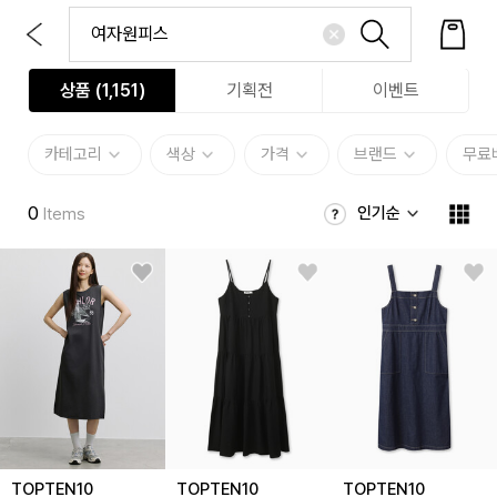
상품 (
1,151
)
기획전
이벤트
카테고리
색상
가격
브랜드
무료
0
인기순
Items
TOPTEN10
TOPTEN10
TOPTEN10