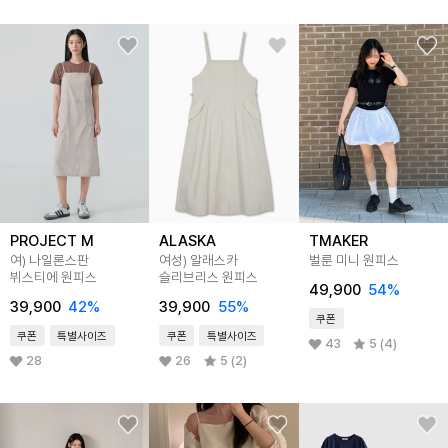
PROJECT M
ALASKA
TMAKER
여) 나일론스판
여성) 알래스카
벌룬 미니 원피스
뷔스티에 원피스
슬리브리스 원피스
49,900
54
%
39,900
42
%
39,900
55
%
쿠폰
쿠폰
특별사이즈
쿠폰
특별사이즈
43
5 (4)
28
26
5 (2)