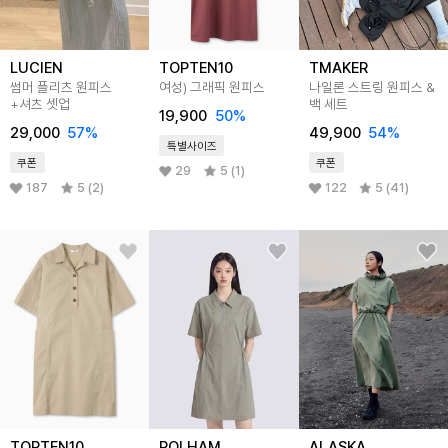
LUCIEN
TOPTEN10
TMAKER
썸머 플리츠 원피스
여성) 그래픽 원피스
나일론 스트링 원피스 &
+셔츠 셋업
백 세트
19,900
50
%
29,000
57
%
49,900
54
%
특별사이즈
쿠폰
쿠폰
29
5 (1)
187
5 (2)
122
5 (41)
TOPTEN10
POLHAM
ALASKA