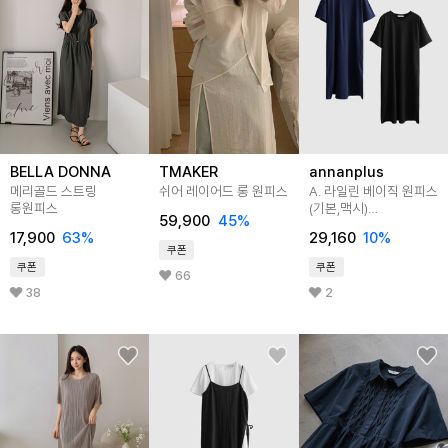
BELLA DONNA
TMAKER
annanplus
메리골드 스트링
쉬어 레이어드 롱 원피스
A. 라일린 베이직 원피스
롱원피스
(기본,맥시)
59,900
45
%
[드레스E0515N07]
17,900
63
%
29,160
10
%
빅사이즈
쿠폰
쿠폰
쿠폰
66
38
2