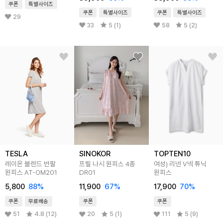
쿠폰
특별사이즈
쿠폰
특별사이즈
쿠폰
특별사이즈
29
33
5 (1)
58
5 (2)
TESLA
SINOKOR
TOPTEN10
레이온 블렌드 반팔
프릴 나시 원피스 4종
여성) 리넨 V넥 튜닉
원피스 AT-OM201
DR01
원피스
5,800
88
%
11,900
67
%
17,900
70
%
쿠폰
무료배송
쿠폰
쿠폰
51
4.8 (12)
20
5 (1)
111
5 (9)