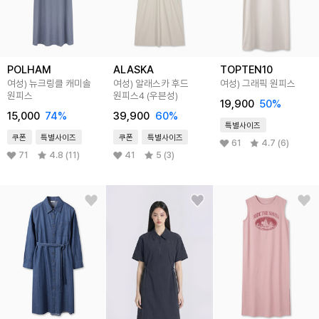
POLHAM
ALASKA
TOPTEN10
여성) 뉴크링클 캐미솔
여성) 알래스카 후드
여성) 그래픽 원피스
원피스
원피스4 (우븐성)
19,900
50
%
15,000
74
%
39,900
60
%
특별사이즈
쿠폰
특별사이즈
쿠폰
특별사이즈
61
4.7 (6)
71
4.8 (11)
41
5 (3)