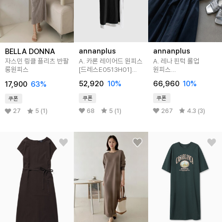
annanplus
annanplus
BELLA DONNA
A. 카론 레이어드 원피스
A. 레나 핀턱 롤업
자스민 링클 플리츠 반팔
[드레스E0513H01]
원피스
롱원피스
빅사이즈
[드레스D0321N01]
52,920
10
%
66,960
10
%
17,900
63
%
빅사이즈
쿠폰
쿠폰
쿠폰
68
5 (1)
267
4.3 (3)
27
5 (1)