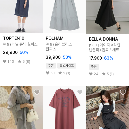
TOPTEN10
POLHAM
BELLA DONNA
여성) 데님 튜닉 원피스
여성) 슬리브리스
[SET] 데이지 A라인
원피스
반팔티+원피스세트
29,900
50
%
39,900
50
%
17,900
63
%
140
5 (8)
쿠폰
특별사이즈
쿠폰
53
2 (1)
24
5 (1)