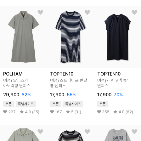
POLHAM
TOPTEN10
TOPTEN10
여성) 알래스카
여성) 스트라이프 반팔
여성) 리넨 V넥 튜닉
아노락형 원피스
롱 원피스
원피스
29,900
62
%
17,900
55
%
17,900
70
%
쿠폰
특별사이즈
쿠폰
특별사이즈
쿠폰
227
4.9 (35)
167
5 (31)
355
4.8 (62)