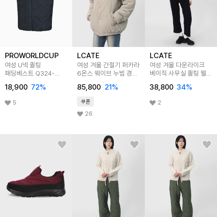
PROWORLDCUP
LCATE
LCATE
여성 U넥 퀼팅
여성 겨울 간절기 퍼카라
여성 겨울 다운라이크
패딩베스트 Q324-
6온스 웨이브 누빔 경량
베이직 사무실 퀼팅 웰론
6451-53
패딩 LDC001
패딩 조끼 LHZ021
18,900
72
%
85,800
21
%
38,800
34
%
쿠폰
5
2
26