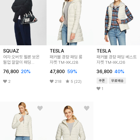
SQUAZ
TESLA
TESLA
여자 오버핏 웰론 보온
패커블 경량 패딩 롱
패커블 경량 패딩 베스트
웜업 깔깔이 패딩
자켓 TM-XKJ28
자켓 TM-XKJ26
SHZ010
76,800
20
%
47,800
59
%
36,800
40
%
쿠폰
무료배송
2
218
5 (22)
1