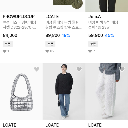
PROWORLDCUP
LCATE
Jem.A
여성 디즈니 경량 패딩
여성 롱패딩 누빔 퀼팅
여성 배색 누빔 패딩
자켓 D322-2876-
경량 루즈핏 방수 스트링
점퍼 1종 23w
1DN
점퍼 LRP001
84,000
89,800
18
%
59,900
45
%
쿠폰
쿠폰
쿠폰
1
82
7
LCATE
LCATE
LCATE