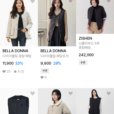
ZISHEN
신클라우드 5부
경량패딩
BELLA DONNA
BELLA DONNA
LSJPP151_2color
242,000
다이아퀄팅 경량 패딩
다이아퀄팅 패딩조끼
쿠폰
11,900
33
%
9,900
28
%
쿠폰
23
5 (1)
9