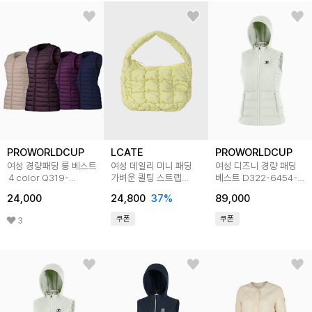
PROWORLDCUP
LCATE
PROWORLDCUP
여성 경량패딩 롱 베스트
여성 데일리 미니 패딩
여성 디즈니 경량 패딩
４color Q319-
가벼운 퀼팅 스트랩
베스트 D322-6454-
6659-62
포인트 토트백
1IV
24,000
24,800
37
%
89,000
LMRBB002
쿠폰
쿠폰
3