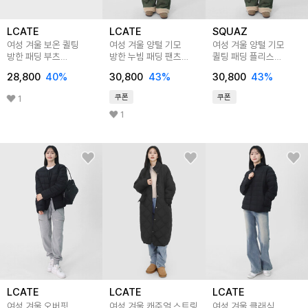
LCATE
LCATE
SQUAZ
여성 겨울 보온 퀼팅
여성 겨울 양털 기모
여성 겨울 양털 기모
방한 패딩 부츠
방한 누빔 패딩 팬츠
퀼팅 패딩 플리스
LWS221
LIRP002
방한바지 SIRP006
28,800
40
%
30,800
43
%
30,800
43
%
쿠폰
쿠폰
1
1
LCATE
LCATE
LCATE
여성 겨울 오버핏
여성 겨울 캐주얼 스트링
여성 겨울 클래식