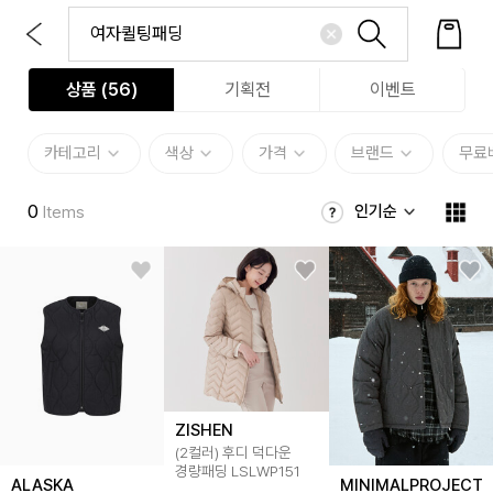
상품 (
56
)
기획전
이벤트
카테고리
색상
가격
브랜드
무료
0
인기순
Items
ZISHEN
(2컬러) 후디 덕다운
경량패딩 LSLWP151
ALASKA
MINIMALPROJECT