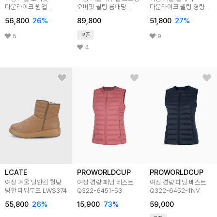
다운라이크 웜업
오버핏 퀼팅 롱패딩
다운라이크 퀼팅 경량
경량패딩 LHZ020
LRP001
패딩 LHZ023
56,800
26
%
89,800
51,800
27
%
쿠폰
5
9
4
LCATE
PROWORLDCUP
PROWORLDCUP
여성 겨울 털안감 퀼팅
여성 경량 패딩 베스트
여성 경량 패딩 베스트
방한 패딩부츠 LWS374
Q322-6451-53
Q322-6452-1NV
55,800
26
%
15,900
73
%
59,000