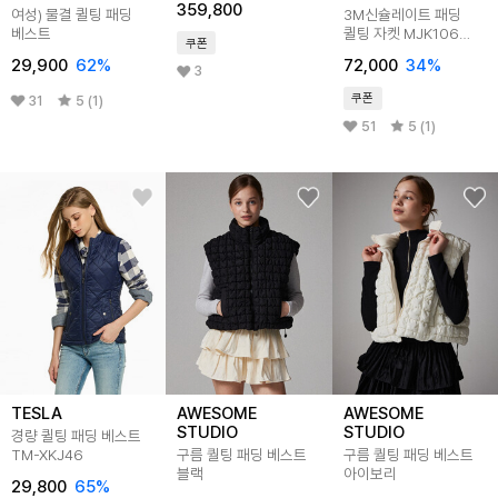
359,800
여성) 물결 퀼팅 패딩
3M신슐레이트 패딩
베스트
퀼팅 자켓 MJK106
쿠폰
3color
29,900
62
%
72,000
34
%
3
쿠폰
31
5 (1)
51
5 (1)
TESLA
AWESOME
AWESOME
STUDIO
STUDIO
경량 퀼팅 패딩 베스트
TM-XKJ46
구름 퀄팅 패딩 베스트
구름 퀄팅 패딩 베스트
블랙
아이보리
29,800
65
%