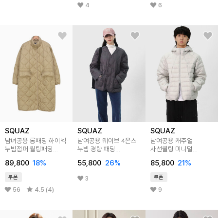
4
6
SQUAZ
SQUAZ
SQUAZ
남녀공용 롱패딩 하이넥
남여공용 웨이브 4온스
남여공용 캐주얼
누빔점퍼 퀄팅패딩
누빔 경량 패딩
사선퀼팅 미니멀
SRP001
SWWT035
고프코어 어반 깔깔이
89,800
18
%
55,800
26
%
85,800
21
%
패딩 SGC002
쿠폰
쿠폰
3
56
4.5 (4)
9