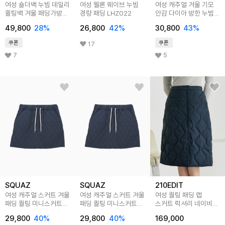
여성 숄더백 누빔 데일리
여성 웰론 웨이브 누빔
여성 캐주얼 겨울 기모
퀼팅백 겨울 패딩가방
경량 패딩 LHZ022
안감 다이아 방한 누빔
LRB282
패딩 팬츠 LIRP001
49,800
28
%
26,800
42
%
30,800
43
%
쿠폰
쿠폰
17
7
5
SQUAZ
SQUAZ
210EDIT
여성 캐주얼 스커트 겨울
여성 캐주얼 스커트 겨울
여성 퀄팅 패딩 랩
패딩 퀄팅 미니스커트
패딩 퀄팅 미니스커트
스커트 럭셔리 네이비
SCHP003
SCHP003
_ZF4SK510
29,800
40
%
29,800
40
%
169,000