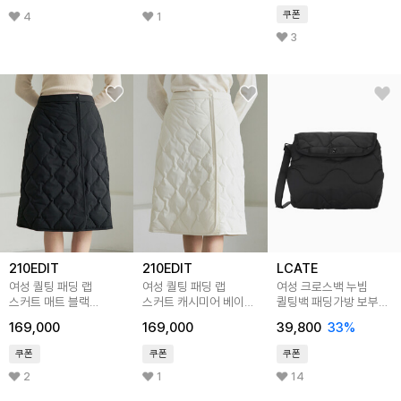
쿠폰
4
1
3
210EDIT
210EDIT
LCATE
여성 퀄팅 패딩 랩
여성 퀄팅 패딩 랩
여성 크로스백 누빔
스커트 매트 블랙
스커트 캐시미어 베이지
퀼팅백 패딩가방 보부상
_ZF4SK510
_ZF4SK510
가방 LMOI001
169,000
169,000
39,800
33
%
쿠폰
쿠폰
쿠폰
2
1
14