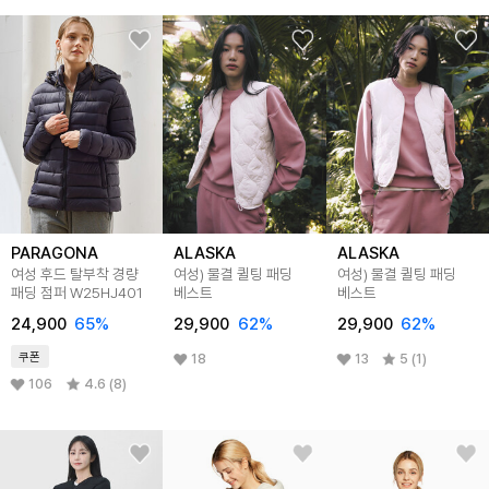
PARAGONA
ALASKA
ALASKA
여성 후드 탈부착 경량
여성) 물결 퀼팅 패딩
여성) 물결 퀼팅 패딩
패딩 점퍼 W25HJ401
베스트
베스트
24,900
65
%
29,900
62
%
29,900
62
%
쿠폰
18
13
5 (1)
106
4.6 (8)